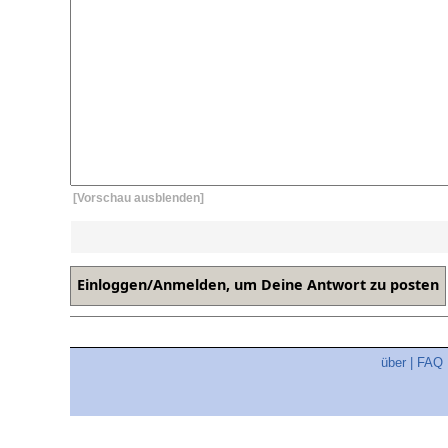
[Vorschau ausblenden]
über
|
FAQ