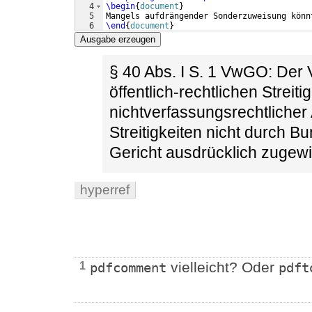
4
\begin
{
document
}
5
Mangels aufdrängender Sonderzuweisung könn
6
\end
{
document
}
Ausgabe erzeugen
§ 40 Abs. I S. 1 VwGO: Der 
öffentlich-rechtlichen Streiti
nichtverfassungsrechtlicher 
Streitigkeiten nicht durch 
Gericht ausdrücklich zugewi
hyperref
vielleicht? Oder
1
pdfcomment
pdft