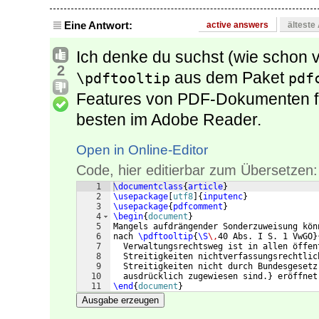
Eine Antwort:
active answers
älteste
Ich denke du suchst (wie schon 
2
aus dem Paket
\pdftooltip
pdf
Features von PDF-Dokumenten fu
besten im Adobe Reader.
Open in Online-Editor
Code, hier editierbar zum Übersetzen:
1
\documentclass
{
article
}
2
\usepackage
[
utf8
]
{
inputenc
}
3
\usepackage
{
pdfcomment
}
4
\begin
{
document
}
5
Mangels aufdrängender Sonderzuweisung kön
6
nach 
\pdftooltip
{
\S
\,
40 Abs. I S. 1 VwGO
}
7
  Verwaltungsrechtsweg ist in allen öffen
8
  Streitigkeiten nichtverfassungsrechtlic
9
  Streitigkeiten nicht durch Bundesgesetz
10
  ausdrücklich zugewiesen sind.
}
 eröffnet
11
\end
{
document
}
Ausgabe erzeugen