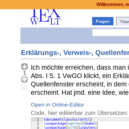
Willkommen, er
Fragen
The
Erklärungs-, Verweis-, Quellenfe
Ich möchte erreichen, dass man i
1
Abs. I S. 1 VwGO klickt, ein Erkl
Quellenfenster erscheint, in dem
erscheint. Hat jmd. eine Idee, wie
Open in Online-Editor
Code, hier editierbar zum Übersetzen:
1
\documentclass
{
scrartcl
}
2
\usepackage
[
ngerman
]
{
babel
}
3
\usepackage
[
utf8
]
{
inputenc
}