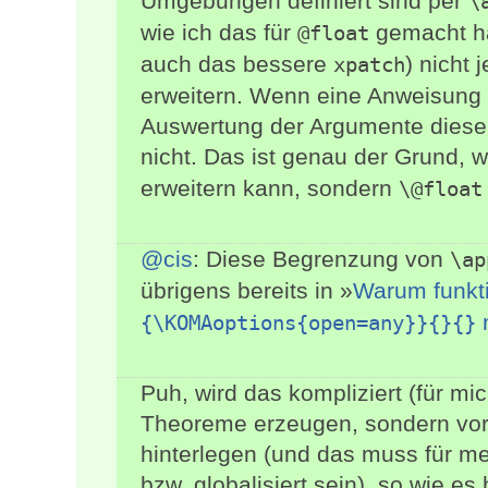
Umgebungen definiert sind per
\
wie ich das für
gemacht ha
@float
auch das bessere
) nicht
xpatch
erweitern. Wenn eine Anweisung i
Auswertung der Argumente diesen 
nicht. Das ist genau der Grund,
erweitern kann, sondern
\@float
@cis
: Diese Begrenzung von
\ap
übrigens bereits in »
Warum funkti
n
{\KOMAoptions{open=any}}{}{}
Puh, wird das kompliziert (für mich
Theoreme erzeugen, sondern vo
hinterlegen (und das muss für me
bzw. globalisiert sein), so wie e