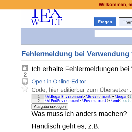
Willkommen, er
Fragen
The
Fehlermeldung bei Verwendung 
Ich erhalte Fehlermeldungen be
2
Open in Online-Editor
Code, hier editierbar zum Übersetzen:
1
\AtBeginEnvironment
{
\Environment
}
{
\begin
{
t
2
\AtEndEnvironment
{
\Environment
}
{
\end
{
tcolo
Ausgabe erzeugen
Was muss ich anders machen?
Händisch geht es, z.B.