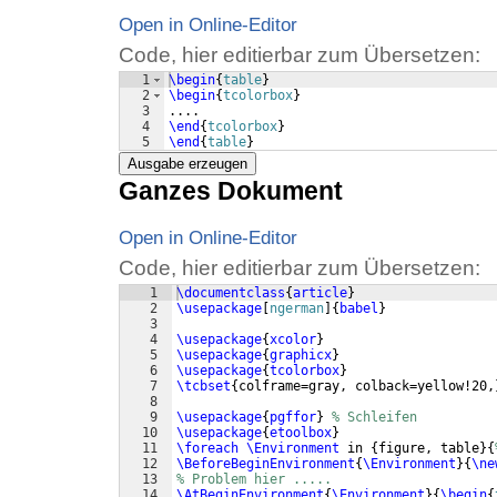
Open in Online-Editor
Code, hier editierbar zum Übersetzen:
1
\begin
{
table
}
2
\begin
{
tcolorbox
}
3
....
4
\end
{
tcolorbox
}
5
\end
{
table
}
Ausgabe erzeugen
Ganzes Dokument
Open in Online-Editor
Code, hier editierbar zum Übersetzen:
1
\documentclass
{
article
}
2
\usepackage
[
ngerman
]
{
babel
}
3
4
\usepackage
{
xcolor
}
5
\usepackage
{
graphicx
}
6
\usepackage
{
tcolorbox
}
7
\tcbset
{
colframe=gray, colback=yellow!20,
8
9
\usepackage
{
pgffor
}
% Schleifen
10
\usepackage
{
etoolbox
}
11
\foreach
\Environment
 in 
{
figure, table
}
{
12
\BeforeBeginEnvironment
{
\Environment
}
{
\ne
13
% Problem hier .....
14
\AtBeginEnvironment
{
\Environment
}
{
\begin
{