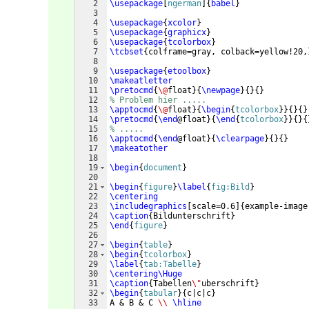
2
\usepackage
[
ngerman
]
{
babel
}
3
4
\usepackage
{
xcolor
}
5
\usepackage
{
graphicx
}
6
\usepackage
{
tcolorbox
}
7
\tcbset
{
colframe=gray, colback=yellow!20,
8
9
\usepackage
{
etoolbox
}
10
\makeatletter
11
\pretocmd
{
\@
float
}
{
\newpage
}
{
}
{
}
12
% Problem hier .....
13
\apptocmd
{
\@
float
}
{
\begin
{
tcolorbox
}
}
{
}
{
}
14
\pretocmd
{
\end
@float
}
{
\end
{
tcolorbox
}
}
{
}
{
15
% .....
16
\apptocmd
{
\end
@float
}
{
\clearpage
}
{
}
{
}
17
\makeatother
18
19
\begin
{
document
}
20
21
\begin
{
figure
}
\label
{
fig:Bild
}
22
\centering
23
\includegraphics
[
scale=0.6
]
{
example-image
24
\caption
{
Bildunterschrift
}
25
\end
{
figure
}
26
27
\begin
{
table
}
28
\begin
{
tcolorbox
}
29
\label
{
tab:Tabelle
}
30
\centering\Huge
31
\caption
{
Tabellen
\"
uberschrift
}
32
\begin
{
tabular
}
{
c|c|c
}
33
A & B & C 
\\
\hline