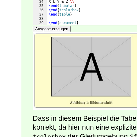
34
X & Y & Z 
\\
35
\end
{
tabular
}
36
\end
{
tcolorbox
}
37
\end
{
table
}
38
39
\end
{
document
}
Ausgabe erzeugen
Dass in diesem Beispiel die Tabel
korrekt, da hier nun eine explizit
der Gleitumgebung
tcolorbox
@f