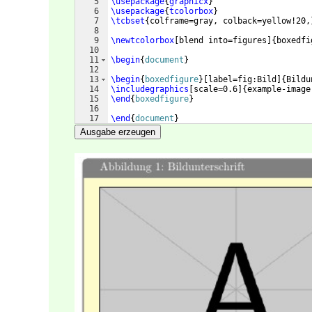
5
\usepackage
{
graphicx
}
6
\usepackage
{
tcolorbox
}
7
\tcbset
{
colframe=gray, colback=yellow!20,
8
9
\newtcolorbox
[
blend into=figures
]
{
boxedfi
10
11
\begin
{
document
}
12
13
\begin
{
boxedfigure
}
[
label=fig:Bild
]
{
Bildu
14
\includegraphics
[
scale=0.6
]
{
example-image
15
\end
{
boxedfigure
}
16
17
\end
{
document
}
Ausgabe erzeugen