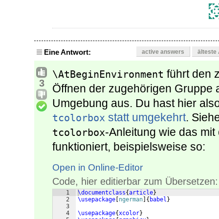
Eine Antwort:
active answers
älteste
führt den 
\AtBeginEnvironment
3
Öffnen der zugehörigen Gruppe 
Umgebung aus. Du hast hier also
statt umgekehrt
. Sieh
tcolorbox
-Anleitung wie das mi
tcolorbox
funktioniert, beispielsweise so:
Open in Online-Editor
Code, hier editierbar zum Übersetzen:
1
\documentclass
{
article
}
2
\usepackage
[
ngerman
]
{
babel
}
3
4
\usepackage
{
xcolor
}