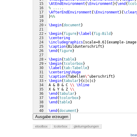
15
\AtEndEnvironment
{
\Environment
}
{
\end
{
tcol
16
% .....
17
\AfterEndEnvironment
{
\Environment
}
{
\clear
18
}
%%
19
20
\begin
{
document
}
21
22
\begin
{
figure
}
\label
{
fig:Bild
}
23
\centering
24
\includegraphics
[
scale=0.6
]
{
example-image
25
\caption
{
Bildunterschrift
}
26
\end
{
figure
}
27
28
\begin
{
table
}
29
\begin
{
tcolorbox
}
30
\label
{
tab:Tabelle
}
31
\centering\Huge
32
\caption
{
Tabellen
\"
uberschrift
}
33
\begin
{
tabular
}
{
c|c|c
}
34
A & B & C 
\\
\hline
35
X & Y & Z 
\\
36
\end
{
tabular
}
37
\end
{
tcolorbox
}
38
\end
{
table
}
39
40
\end
{
document
}
Ausgabe erzeugen
etoolbox
tcolorbox
gleitumgebungen
bear