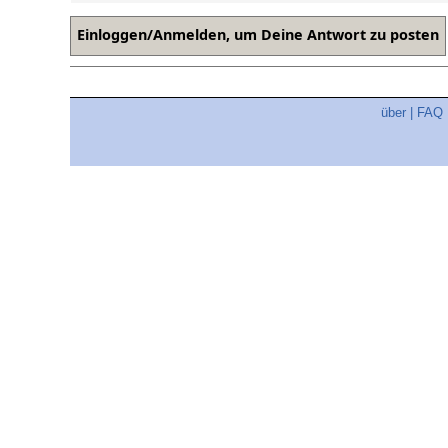
über
|
FAQ