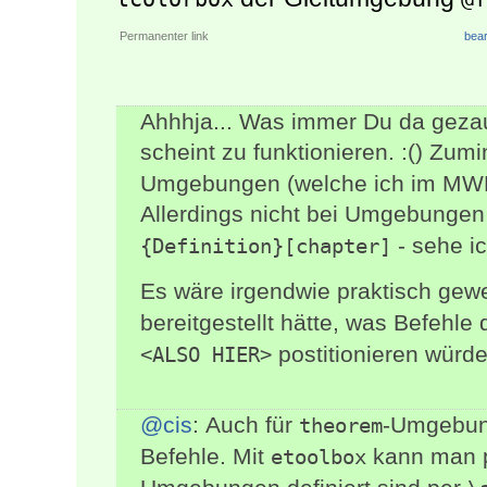
Permanenter link
bear
Ahhhja... Was immer Du da gezaub
scheint zu funktionieren. :() Zum
Umgebungen (welche ich im MWE
Allerdings nicht bei Umgebunge
- sehe ic
{Definition}[chapter]
Es wäre irgendwie praktisch ge
bereitgestellt hätte, was Befehle
postitionieren würde
<ALSO HIER>
@cis
: Auch für
-Umgebun
theorem
Befehle. Mit
kann man pr
etoolbox