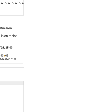
 & & & & & & & & & 
\\
finieren.
Linien meist
'16, 15:03
●
43
●
65
t-Rate:
51%