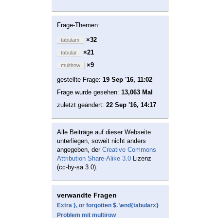
Frage-Themen:
×32
tabularx
×21
tabular
×9
multirow
gestellte Frage:
19 Sep '16, 11:02
Frage wurde gesehen:
13,063 Mal
zuletzt geändert:
22 Sep '16, 14:17
Alle Beiträge auf dieser Webseite
unterliegen, soweit nicht anders
angegeben, der
Creative Commons
Attribution Share-Alike 3.0
Lizenz
(cc-by-sa 3.0).
verwandte Fragen
Extra }, or forgotten $. \end{tabularx}
Problem mit multirow