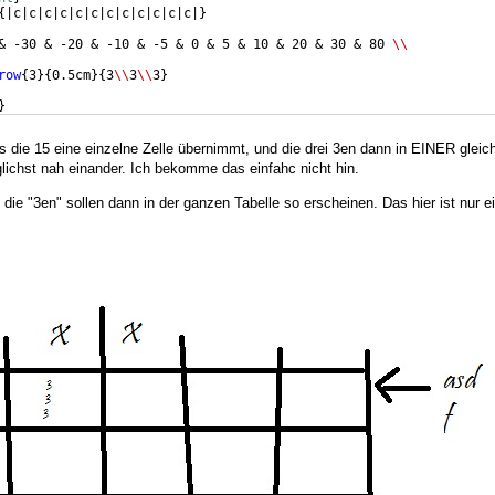
{
|c|c|c|c|c|c|c|c|c|c|c|c|
}
& -30 & -20 & -10 & -5 & 0 & 5 & 10 & 20 & 30 & 80 
\\
row
{
3
}
{
0.5cm
}
{
3
\\
3
\\
3
}
}
s die 15 eine einzelne Zelle übernimmt, und die drei 3en dann in EINER gleic
lichst nah einander. Ich bekomme das einfahc nicht hin.
 die "3en" sollen dann in der ganzen Tabelle so erscheinen. Das hier ist nur ei