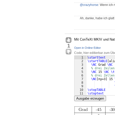
@crazyhorse
: Wenn ich n
Ah, danke, habe ich gla
Mit ConTeXt MKIV und Natur
1
Open in Online-Editor
Code, hier editierbar zum Üb
1
\starttext
2
\startTABLE
[
ali
3
\NC
 Grad 
\NC
 
4
% drei Zeilen
5
\NC
 15 
\NC
\t
6
% drei Zellen
7
\NC
[
ny=3
]
 15 
8
9
10
\stopTABLE
11
\stoptext
Ausgabe erzeugen