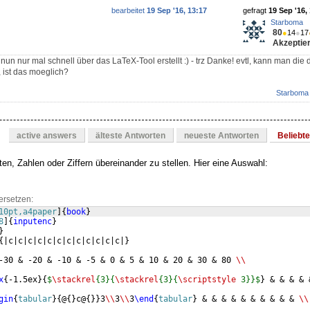
bearbeitet
19 Sep '16, 13:17
gefragt
19 Sep '16,
Starboma
80
●
14
●
17
Akzeptier
 nun nur mal schnell über das LaTeX-Tool erstellt :) - trz Danke! evtl, kann man die
ist das moeglich?
Starboma
active answers
älteste Antworten
neueste Antworten
Beliebt
en, Zahlen oder Ziffern übereinander zu stellen. Hier eine Auswahl:
ersetzen:
10pt,a4paper
]
{
book
}
8
]
{
inputenc
}
}
{
|c|c|c|c|c|c|c|c|c|c|c|c|
}
-30 & -20 & -10 & -5 & 0 & 5 & 10 & 20 & 30 & 80 
\\
x
{
-1.5ex
}
{
$
\stackrel
{3}{
\stackrel
{3}{
\scriptstyle
 3}}$
}
 & & & & 
gin
{
tabular
}
{
@
{
}
c@
{
}}
3
\\
3
\\
3
\end
{
tabular
}
 & & & & & & & & & & 
\\