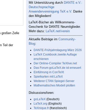
Mit Unterstützung durch
DANTE e.V.:
Deutschsprachige
Anwendervereinigung TeX e.V.
Danke
den Mitgliedern!
LaTeX-Bücher als Willkommens-
Geschenk für DANTE Neumitglieder.
Mehr dazu:
LaTeX.net/verein
h großen Zelle
Aktuelle Beiträge im
Community-
Blog
:
n Teil der
DANTE-Frühjahrstagung März 2026
LaTeX Cookbook zweite Auflage
erschienen
Der Online-Compiler TeXlive.net
Das Forum goLaTeX.de ist erneuert
Einführung in ConTeXt
Spielkarten mit LaTeX
Weiterer CTAN Spiegel-Server
Mathematisches Modell plotten
Diskussionsforen:
goLaTeX
(Deutsch)
LaTeX.org
(Englisch)
TeXnique.fr
(französisch)