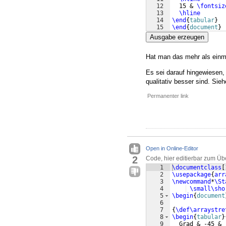
12
  15 & 
\fontsiz
13
\hline
14
\end
{
tabular
}
15
\end
{
document
}
Ausgabe erzeugen
Hat man das mehr als einma
Es sei darauf hingewiesen, 
qualitativ besser sind. Sie
Permanenter link
Open in Online-Editor
2
Code, hier editierbar zum Üb
1
\documentclass
[
2
\usepackage
{
arr
3
\newcommand
*
\St
4
\small\sho
5
\begin
{
document
6
7
{
\def\arraystre
8
\begin
{
tabular
}
9
  Grad & -45 & 