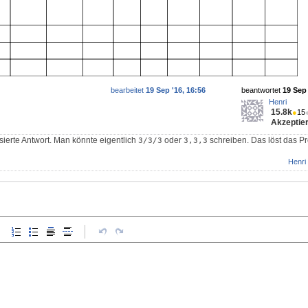
bearbeitet
19 Sep '16, 16:56
beantwortet
19 Sep 
Henri
15.8k
●
15
Akzeptier
sierte Antwort. Man könnte eigentlich
oder
schreiben. Das löst das Pr
3/3/3
3,3,3
Henri