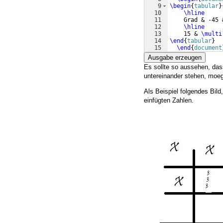
9
\begin
{
tabular
}
10
\hline
11
    Grad & -45 
12
\hline
13
    15 & 
\multi
14
\end
{
tabular
}
15
\end
{
document
Ausgabe erzeugen
Es sollte so aussehen, das
untereinander stehen, moeg
Als Beispiel folgendes Bild,
einfügten Zahlen.