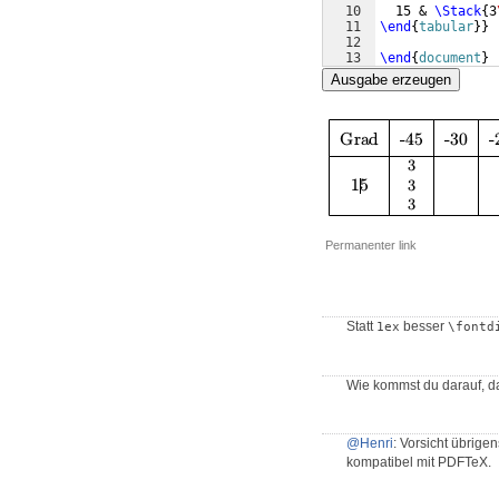
10
  15 & 
\Stack
{
3
11
\end
{
tabular
}
}
12
13
\end
{
document
}
Ausgabe erzeugen
Permanenter link
Statt
besser
1ex
\fontd
Wie kommst du darauf, da
@Henri
: Vorsicht übrige
kompatibel mit PDFTeX.