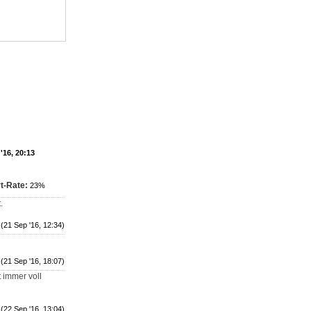
'16, 20:13
t-Rate:
23%
.
(21 Sep '16, 12:34)
(21 Sep '16, 18:07)
t immer voll
(22 Sep '16, 13:04)