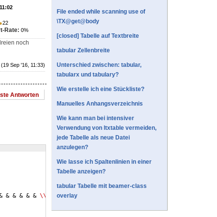
 11:02
File ended while scanning use of
\TX@get@body
●
22
t-Rate:
0%
[closed] Tabelle auf Textbreite
 dreien noch
tabular Zellenbreite
Unterschied zwischen: tabular,
(19 Sep '16, 11:33)
tabularx und tabulary?
Wie erstelle ich eine Stückliste?
este Antworten
Manuelles Anhangsverzeichnis
Wie kann man bei intensiver
Verwendung von ltxtable vermeiden,
jede Tabelle als neue Datei
anzulegen?
Wie lasse ich Spaltenlinien in einer
Tabelle anzeigen?
tabular Tabelle mit beamer-class
& & & & & & 
\\
overlay