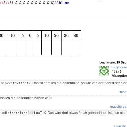
\\
3
\\
3
}
 & & & & & & & & & &
\\
\hline
beantwortet
19 Sep 
crazyhorse
432
●
3
Akzeptier
. Das ist nämlich die Zeilenmitte, so wie von der Schrift definiert
imen22\textfont2
Henri
ss ich die Zeilenmitte haben will?
crazyhorse
ns mit
bei LuaTeX. Das wird dort etwas
lasch
gehandhabt, ist also nich
\fontdimen
saputello