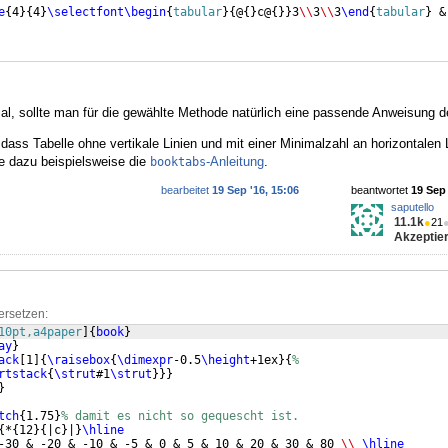
e
{
4
}
{
4
}
\selectfont
\begin
{
tabular
}
{
@
{
}
c@
{
}}
3
\\
3
\\
3
\end
{
tabular
}
 &
l, sollte man für die gewählte Methode natürlich eine passende Anweisung de
dass Tabelle ohne vertikale Linien und mit einer Minimalzahl an horizontalen 
he dazu beispielsweise die
-Anleitung
.
booktabs
bearbeitet
19 Sep '16, 15:06
beantwortet
19 Sep 
saputello
11.1k
●
21
Akzeptier
ersetzen:
10pt,a4paper
]
{
book
}
ay
}
ack
[
1
]
{
\raisebox
{
\dimexpr
-0.5
\height
+1ex
}
{
%
rtstack
{
\strut
#1
\strut
}}}
}
tch
{
1.75
}
% damit es nicht so gequescht ist.
{
*
{
12
}
{
|c
}
|
}
\hline
-30 & -20 & -10 & -5 & 0 & 5 & 10 & 20 & 30 & 80 
\\
\hline