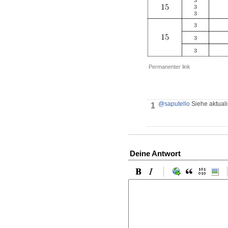
Permanenter link
@saputello
Siehe aktuali
1
Deine Antwort