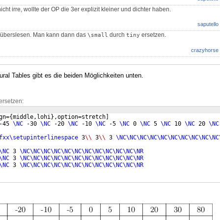
icht irre, wollte der OP die 3er explizit kleiner und dichter haben.
saputello
tt überslesen. Man kann dann das
durch
ersetzen.
\small
tiny
crazyhorse
al Tables gibt es die beiden Möglichkeiten unten.
ersetzen:
gn=
{
middle,lohi
}
,option=stretch
]
-45 
\NC
 -30 
\NC
 -20 
\NC
 -10 
\NC
 -5 
\NC
 0 
\NC
 5 
\NC
 10 
\NC
 20 
\NC
fxx\setupinterlinespace
 3
\\
 3
\\
 3 
\NC\NC\NC\NC\NC\NC\NC\NC\NC\NC
\NC
 3 
\NC\NC\NC\NC\NC\NC\NC\NC\NC\NC\NC\NR
\NC
 3 
\NC\NC\NC\NC\NC\NC\NC\NC\NC\NC\NC\NR
\NC
 3 
\NC\NC\NC\NC\NC\NC\NC\NC\NC\NC\NC\NR