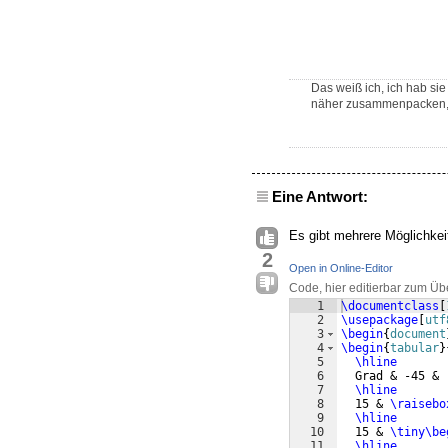
Das weiß ich, ich hab sie
näher zusammenpacken, 
Eine Antwort:
Es gibt mehrere Möglichkeit
2
Open in Online-Editor
Code, hier editierbar zum Üb
1
\documentclass
[
2
\usepackage
[
utf
3
\begin
{
document
4
\begin
{
tabular
}
5
\hline
6
  Grad & -45 & 
7
\hline
8
  15 & 
\raisebo
9
\hline
10
  15 & 
\tiny
\be
11
\hline