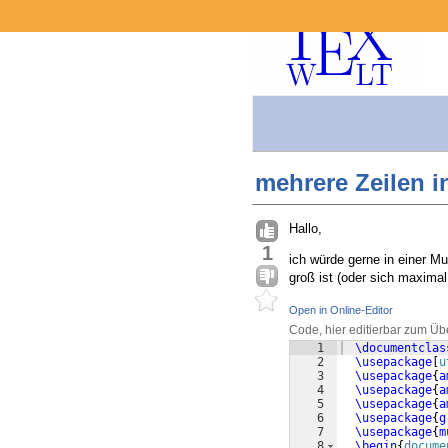
mehrere Zeilen i
Hallo,
1
ich würde gerne in einer M
groß ist (oder sich maxima
Open in Online-Editor
Code, hier editierbar zum Üb
1
\documentclas
2
\usepackage
[
u
3
\usepackage
{
a
4
\usepackage
{
a
5
\usepackage
{
a
6
\usepackage
{
g
7
\usepackage
{
m
8
\begin
{
docume