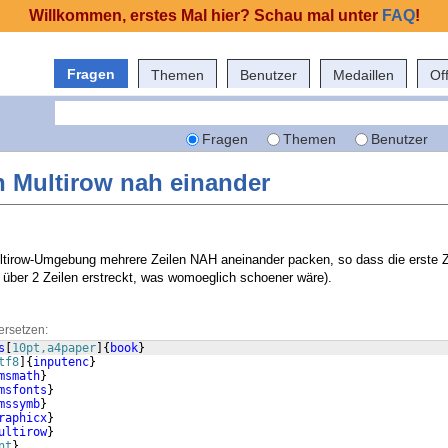
Willkommen, erstes Mal hier? Schau mal unter
FAQ
!
Fragen
Themen
Benutzer
Medaillen
Of
Fragen
Themen
Benutzer
n Multirow nah einander
ultirow-Umgebung mehrere Zeilen NAH aneinander packen, so dass die erste Z
l über 2 Zeilen erstreckt, was womoeglich schoener wäre).
ersetzen:
s
[
10pt,a4paper
]
{
book
}
tf8
]
{
inputenc
}
msmath
}
msfonts
}
mssymb
}
raphicx
}
ultirow
}
nt
}