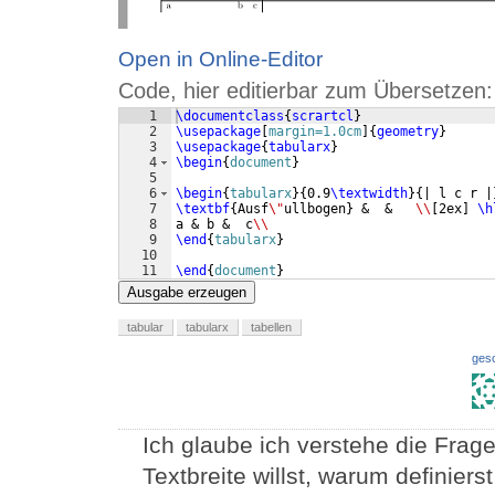
Open in Online-Editor
Code, hier editierbar zum Übersetzen:
1
\documentclass
{
scrartcl
}
2
\usepackage
[
margin=1.0cm
]
{
geometry
}
3
\usepackage
{
tabularx
}
4
\begin
{
document
}
5
6
\begin
{
tabularx
}
{
0.9
\textwidth
}
{
| l c r |
7
\textbf
{
Ausf
\"
ullbogen
}
 &  &   
\\
[
2ex
]
\h
8
a & b &  c
\\
9
\end
{
tabularx
}
10
11
\end
{
document
}
Ausgabe erzeugen
tabular
tabularx
tabellen
ges
Ich glaube ich verstehe die Frag
Textbreite willst, warum definiers