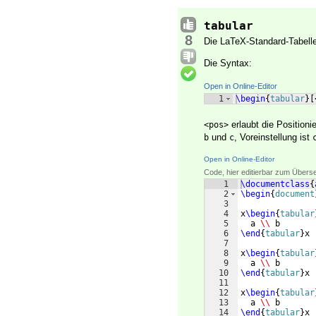
tabular
8
Die LaTeX-Standard-Tabel
Die Syntax:
Open in Online-Editor
1
\begin
{
tabular
}
[
erlaubt die Positionie
<pos>
und
, Voreinstellung ist
b
c
Open in Online-Editor
Code, hier editierbar zum Übers
1
\documentclass
{
2
\begin
{
document
3
4
x
\begin
{
tabular
5
  a 
\\
 b
6
\end
{
tabular
}
x
7
8
x
\begin
{
tabular
9
  a 
\\
 b
10
\end
{
tabular
}
x
11
12
x
\begin
{
tabular
13
  a 
\\
 b
14
\end
{
tabular
}
x