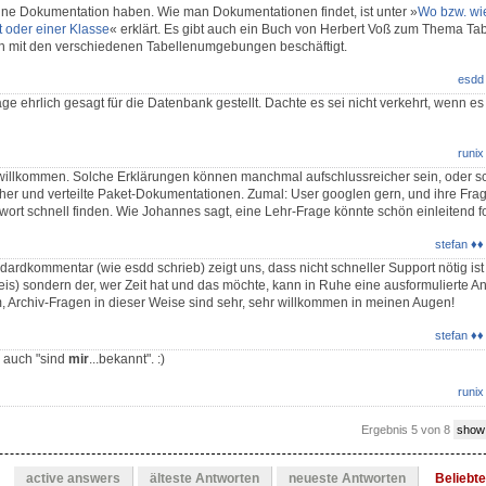
ine Dokumentation haben. Wie man Dokumentationen findet, ist unter »
Wo bzw. wie
 oder einer Klasse
« erklärt. Es gibt auch ein Buch von Herbert Voß zum Thema Tab
ch mit den verschiedenen Tabellenumgebungen beschäftigt.
esdd
e ehrlich gesagt für die Datenbank gestellt. Dachte es sei nicht verkehrt, wenn es 
runix
willkommen. Solche Erklärungen können manchmal aufschlussreicher sein, oder sc
cher und verteilte Paket-Dokumentationen. Zumal: User googlen gern, und ihre Frage
twort schnell finden. Wie Johannes sagt, eine Lehr-Frage könnte schön einleitend fo
stefan ♦♦
ardkommentar (wie esdd schrieb) zeigt uns, dass nicht schneller Support nötig ist 
is) sondern der, wer Zeit hat und das möchte, kann in Ruhe eine ausformulierte An
, Archiv-Fragen in dieser Weise sind sehr, sehr willkommen in meinen Augen!
stefan ♦♦
 auch "sind
mir
...bekannt". :)
runix
Ergebnis 5 von 8
show
active answers
älteste Antworten
neueste Antworten
Beliebt