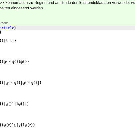
können auch zu Beginn und am Ende der Spaltendeklaration verwendet w
>}
palten eingesetzt werden.
etzen:
article
}
}
}
{
|l|l|
}
}
{
@
{
}
l@
{
}
l@
{
}}
}
{
|@
{
}
l@
{
}
|@
{
}
l@
{
}
|
}
}
{
|@
{
}
l|l@
{
}
|
}
}
{
@
{
x
}
l@
{
y
}
l@
{
z
}}