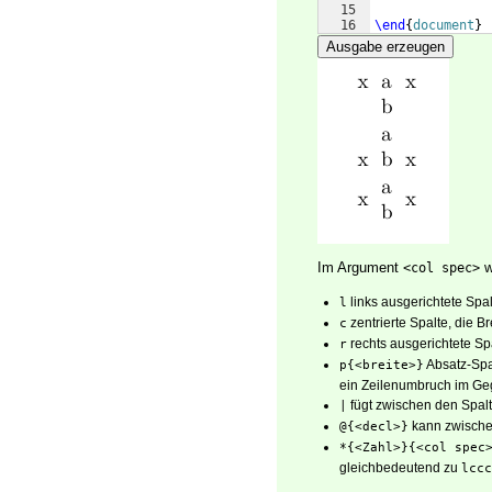
15
16
\end
{
document
}
Ausgabe erzeugen
Im Argument
w
<col spec>
links ausgerichtete Spal
l
zentrierte Spalte, die B
c
rechts ausgerichtete Spa
r
Absatz-Spa
p{<breite>}
ein Zeilenumbruch im Ge
fügt zwischen den Spalt
|
kann zwische
@{<decl>}
*{<Zahl>}{<col spec
gleichbedeutend zu
lccc