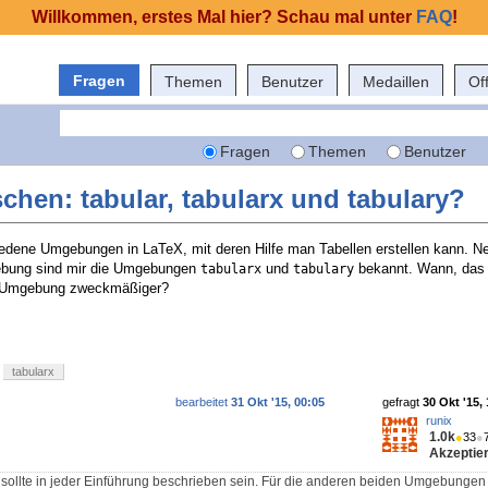
Willkommen, erstes Mal hier? Schau mal unter
FAQ
!
Fragen
Themen
Benutzer
Medaillen
Of
Fragen
Themen
Benutzer
chen: tabular, tabularx und tabulary?
iedene Umgebungen in LaTeX, mit deren Hilfe man Tabellen erstellen kann. N
ung sind mir die Umgebungen
und
bekannt. Wann, das 
tabularx
tabulary
he Umgebung zweckmäßiger?
tabularx
bearbeitet
31 Okt '15, 00:05
gefragt
30 Okt '15,
runix
1.0k
●
33
●
Akzeptier
llte in jeder Einführung beschrieben sein. Für die anderen beiden Umgebunge