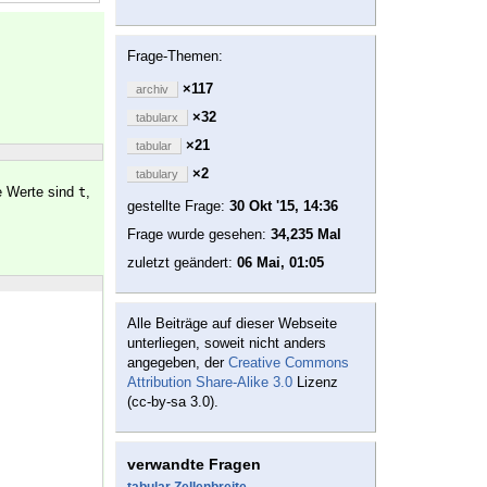
Frage-Themen:
×117
archiv
×32
tabularx
×21
tabular
×2
tabulary
te Werte sind
,
t
gestellte Frage:
30 Okt '15, 14:36
Frage wurde gesehen:
34,235 Mal
zuletzt geändert:
06 Mai, 01:05
Alle Beiträge auf dieser Webseite
unterliegen, soweit nicht anders
angegeben, der
Creative Commons
Attribution Share-Alike 3.0
Lizenz
(cc-by-sa 3.0).
verwandte Fragen