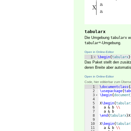
tabularx
Die Umgebung
w
tabularx
-Umgebung.
tabular*
Open in Online-Editor
1
\begin
{
tabularx
}
Das Paket stellt den zusät
deren Breite aber automati
Open in Online-Editor
Code, hier editierbar zum Übers
1
\documentclass
{
2
\usepackage
{
tab
3
\begin
{
document
4
5
X
\begin
{
tabular
6
  a & b 
\\
7
  a & b
8
\end
{
tabularx
}
X
9
10
X
\begin
{
tabular
11
  a & b 
\\