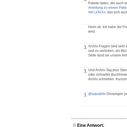
Pakete laden, die auch e
Anleitung zu einem Paket
mit LaTeX
«, das sich au
Hmm ok. Ich habe die Frag
wird.
Archiv-Fragen sind sehr 
1
und zu verlinken, als Bü
Seite lässt sie unsere An
Und Archiv-Tag plus Stand
1
oder schneller Buchhinwe
Archiv schreiben. Kurzum
@saputello
Deswegen ja
1
Eine Antwort: