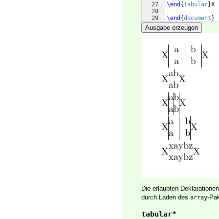
27
\end
{
tabular
}
X
28
29
\end
{
document
}
Ausgabe erzeugen
Die erlaubten Deklaratione
durch Laden des
-Pa
array
tabular*