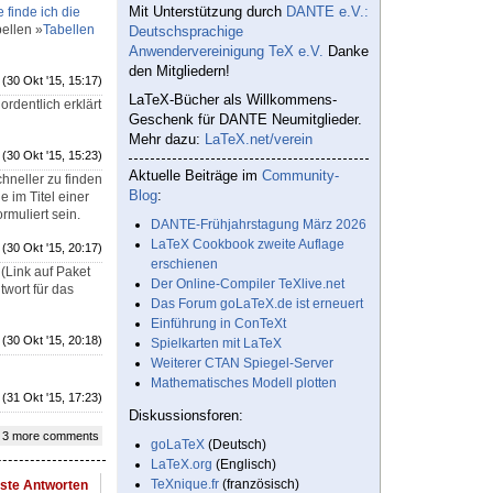
Mit Unterstützung durch
DANTE e.V.:
 finde ich die
ellen »
Tabellen
Deutschsprachige
Anwendervereinigung TeX e.V.
Danke
den Mitgliedern!
(30 Okt '15, 15:17)
LaTeX-Bücher als Willkommens-
ordentlich erklärt
Geschenk für DANTE Neumitglieder.
Mehr dazu:
LaTeX.net/verein
(30 Okt '15, 15:23)
Aktuelle Beiträge im
Community-
hneller zu finden
Blog
:
 im Titel einer
rmuliert sein.
DANTE-Frühjahrstagung März 2026
LaTeX Cookbook zweite Auflage
(30 Okt '15, 20:17)
erschienen
(Link auf Paket
Der Online-Compiler TeXlive.net
twort für das
Das Forum goLaTeX.de ist erneuert
Einführung in ConTeXt
(30 Okt '15, 20:18)
Spielkarten mit LaTeX
Weiterer CTAN Spiegel-Server
Mathematisches Modell plotten
(31 Okt '15, 17:23)
Diskussionsforen:
 3 more comments
goLaTeX
(Deutsch)
LaTeX.org
(Englisch)
TeXnique.fr
(französisch)
este Antworten