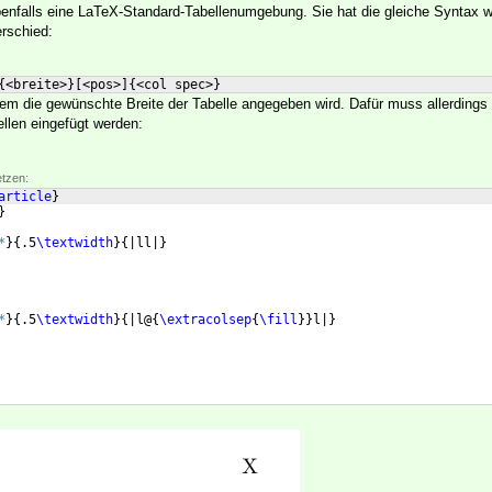
ebenfalls eine LaTeX-Standard-Tabellenumgebung. Sie hat die gleiche Syntax 
rschied:
{
<breite>
}
[
<pos>
]
{
<col spec>
}
dem die gewünschte Breite der Tabelle angegeben wird. Dafür muss allerdings
llen eingefügt werden:
etzen:
article
}
}
*
}
{
.5
\textwidth
}
{
|ll|
}
*
}
{
.5
\textwidth
}
{
|l@
{
\extracolsep
{
\fill
}}
l|
}