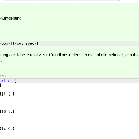
lenumgebung.
<pos>
]
{
<col spec>
}
rung der Tabelle relativ zur Grundlinie in der sich die Tabelle befindet, erlaub
:
c
etzen:
article
}
}
}
[
t
]
{
l
}
}
[
b
]
{
l
}
}
[
c
]
{
l
}