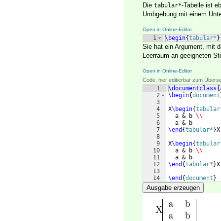
Die
-Tabelle ist 
tabular*
Umbgebung mit einem Unte
Open in Online-Editor
1
\begin
{
tabular*
}
Sie hat ein Argument, mit 
Leerraum an geeigneten Ste
Open in Online-Editor
Code, hier editierbar zum Übers
1
\documentclass
{
2
\begin
{
document
3
4
X
\begin
{
tabular
5
  a & b 
\\
6
  a & b
7
\end
{
tabular*
}
X
8
9
X
\begin
{
tabular
10
  a & b 
\\
11
  a & b
12
\end
{
tabular*
}
X
13
14
\end
{
document
}
Ausgabe erzeugen