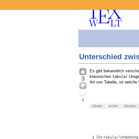
Unterschied zwis
Es gibt bekanntlich versch
klassischen
Umgeb
tabular
3
Art von Tabelle, ist welc
2
tabular
archiv
tabulary
Die
Umgebung so
tabular
1