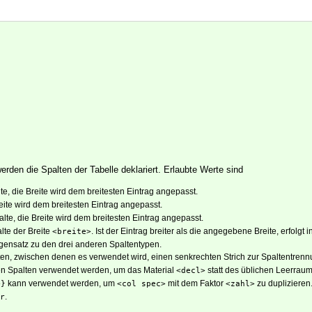
erden die Spalten der Tabelle deklariert. Erlaubte Werte sind
te, die Breite wird dem breitesten Eintrag angepasst.
reite wird dem breitesten Eintrag angepasst.
lte, die Breite wird dem breitesten Eintrag angepasst.
lte der Breite
. Ist der Eintrag breiter als die angegebene Breite, erfolgt 
<breite>
gensatz zu den drei anderen Spaltentypen.
en, zwischen denen es verwendet wird, einen senkrechten Strich zur Spaltentrenn
n Spalten verwendet werden, um das Material
statt des üblichen Leerrau
<decl>
kann verwendet werden, um
mit dem Faktor
zu duplizieren
>}
<col spec>
<zahl>
.
r