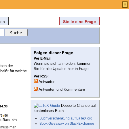
Anmelden
über
FAQ
×
fen
Stelle eine Frage
Folgen dieser Frage
Per E-Mail:
Wenn sie sich anmelden, kommen
eben der
Sie für alle Updates hier in Frage
heißt für welche
Per RSS:
Antworten
Antworten und Kommentare
Doppelte Chance auf
 14:36
kostenloses Buch:
78
●
86
Buchverschenkung auf LaTeX.org
t-Rate:
0%
Book Giveaway on StackExchange
n muss man