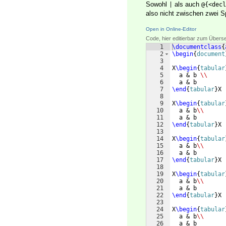
Sowohl
als auch
|
@{<decl
also nicht zwischen zwei S
Open in Online-Editor
Code, hier editierbar zum Übers
1
\documentclass
{
2
\begin
{
document
3
4
X
\begin
{
tabular
5
  a & b 
\\
6
  a & b
7
\end
{
tabular
}
X
8
9
X
\begin
{
tabular
10
  a & b
\\
11
  a & b
12
\end
{
tabular
}
X
13
14
X
\begin
{
tabular
15
  a & b
\\
16
  a & b
17
\end
{
tabular
}
X
18
19
X
\begin
{
tabular
20
  a & b
\\
21
  a & b
22
\end
{
tabular
}
X
23
24
X
\begin
{
tabular
25
  a & b
\\
26
  a & b