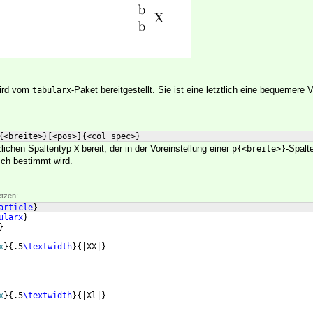
ird vom
-Paket bereitgestellt. Sie ist eine letztlich eine bequemere 
tabularx
{
<breite>
}
[
<pos>
]
{
<col spec>
}
zlichen Spaltentyp
bereit, der in der Voreinstellung einer
-Spalt
X
p{<breite>}
sch bestimmt wird.
etzen:
article
}
ularx
}
}
x
}
{
.5
\textwidth
}
{
|XX|
}
x
}
{
.5
\textwidth
}
{
|Xl|
}