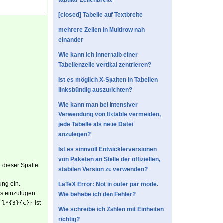
tabular Zellenbreite
[closed] Tabelle auf Textbreite
mehrere Zeilen in Multirow nah
einander
Wie kann ich innerhalb einer
Tabellenzelle vertikal zentrieren?
Ist es möglich X-Spalten in Tabellen
linksbündig auszurichten?
Wie kann man bei intensiver
Verwendung von ltxtable vermeiden,
jede Tabelle als neue Datei
anzulegen?
Ist es sinnvoll Entwicklerversionen
von Paketen an Stelle der offiziellen,
in dieser Spalte
stabilen Version zu verwenden?
ung ein.
LaTeX Error: Not in outer par mode.
ms einzufügen.
Wie behebe ich den Fehler?
.
ist
l*{3}{c}r
Wie schreibe ich Zahlen mit Einheiten
richtig?