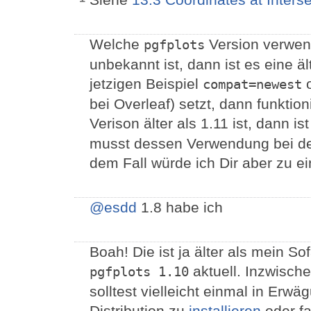
Welche
Version verwe
pgfplots
unbekannt ist, dann ist es eine 
jetzigen Beispiel
compat=newest
bei Overleaf) setzt, dann funktio
Verison älter als 1.11 ist, dann is
musst dessen Verwendung bei den
dem Fall würde ich Dir aber zu e
@esdd
1.8 habe ich
Boah! Die ist ja älter als mein S
aktuell. Inzwische
pgfplots 1.10
solltest vielleicht einmal in Erwä
Distribution zu
installieren
oder fa