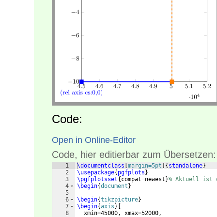
Code:
Open in Online-Editor
Code, hier editierbar zum Übersetzen:
1
\documentclass
[
margin=5pt
]
{
standalone
}
2
\usepackage
{
pgfplots
}
3
\pgfplotsset
{
compat=newest
}
% Aktuell ist 
4
\begin
{
document
}
5
6
\begin
{
tikzpicture
}
7
\begin
{
axis
}
[
8
  xmin=45000, xmax=52000,