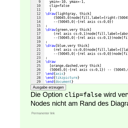
9
  ymin=-10, ymax=-1,
10
  clip=false
11
]
12
\draw
[
lightgray, thick
]
13
(
50045,0
)
node
[
fill,label=
{
right:
(
5004
14
    --
(
50045,0|-
{
rel axis cs:0,0
})
15
;
16
\draw
[
green,very thick
]
17
(
rel axis cs:0,1
)
node
[
fill,label=
{
abo
18
    --
(
50045,0|-
{
rel axis cs:0,1
})
node
[
fi
19
;
20
\draw
[
blue,very thick
]
21
(
rel axis cs:0,0
)
node
[
fill,label=
{[
la
22
    --
(
50045,0|-
{
rel axis cs:0,0
})
node
[
fi
23
;
24
\draw
25
[
orange,dashed,very thick
]
26
(
50045,0|-
{
rel axis cs:0,1
})
 -- 
(
50045,
27
\end
{
axis
}
28
\end
{
tikzpicture
}
29
\end
{
document
}
Ausgabe erzeugen
Die Option
wird ver
clip=false
Nodes nicht am Rand des Diagr
Permanenter link