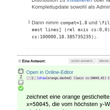
Komplettupdate sowohl als Admin
Dann nimm
und
1
compat=1.8
\fil
east lines] (rel axis cs:0,0)
.
cs:100000,18.385735235);
Eine Antwort:
active answers
älteste
Open in Online-Editor
2
1
\draw
[
orange,dashed
]
({
axis cs:50045,0
}
|-
{
zeichnet eine orange gestichelte 
, die vom höchsten
-W
x=50045
y