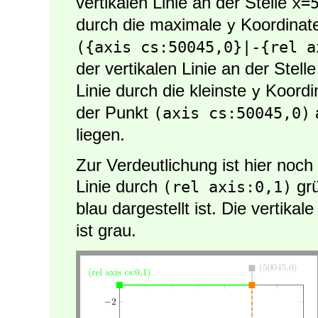
vertikalen Linie an der Stelle
x=
durch die maximale
Koordinate
y
({axis cs:50045,0}|-{rel a
der vertikalen Linie an der Stell
Linie durch die kleinste
Koordi
y
der Punkt
(axis cs:50045,0)
liegen.
Zur Verdeutlichung ist hier noch 
Linie durch
grü
(rel axis:0,1)
blau dargestellt ist. Die vertikal
ist grau.