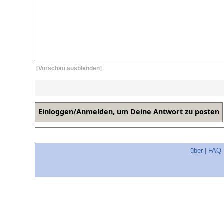
[Vorschau ausblenden]
über
|
FAQ