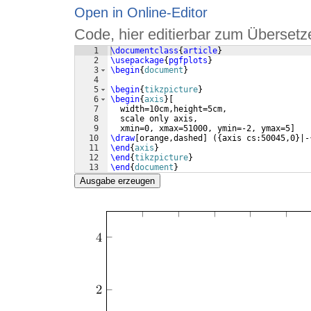
Open in Online-Editor
Code, hier editierbar zum Übersetz
1
\documentclass
{
article
}
2
\usepackage
{
pgfplots
}
3
\begin
{
document
}
4
5
\begin
{
tikzpicture
}
6
\begin
{
axis
}
[
7
  width=10cm,height=5cm,
8
  scale only axis,
9
  xmin=0, xmax=51000, ymin=-2, ymax=5
]
10
\draw
[
orange,dashed
]
({
axis cs:50045,0
}
|-
11
\end
{
axis
}
12
\end
{
tikzpicture
}
13
\end
{
document
}
Ausgabe erzeugen