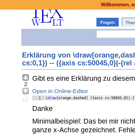
Willkommen, er
Fragen
The
Erklärung von \draw[orange,dashe
cs:0,1}) -- ({axis cs:50045,0}|-{rel
Gibt es eine Erklärung zu diesem
2
Open in Online-Editor
1
\draw
[
orange,dashed
]
({
axis cs:50045,0
}
|-
{
Danke
Minimalbeispiel: Das bei mir nich
ganze x-Achse gezeichnet. Fehl