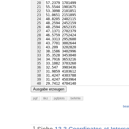
20
57.2379 1701499
21
55.5544 1901675
22
53.3098 2101851
23
51.0651 2151895
24
48.8205 2402115
25
48.2594 2452159
26
48.2594 2652335
27
47.1371 2702379
28
46.5759 2752424
29
44.3313 2952600
30
43.7701 3002644
31
43.209  3202820
32
38.1586 3402996
33
35.3528 3453040
34
34.7916 3653216
35
33.1082 3703260
36
32.547  3903436
37
31.9859 4103612
38
31.4247 4303788
39
31.4247 4503964
40
29.7412 4704140
41
29.7412 4904316
Ausgabe erzeugen
pgf
tikz
pgfplots
befehle
bear
Siehe
13.3 Coordinates at Inters
1