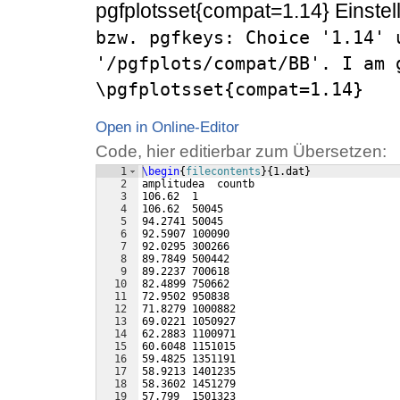
pgfplotsset{compat=1.14} Einstel
bzw. pgfkeys: Choice '1.14' u
'/pgfplots/compat/BB'. I am 
\pgfplotsset{compat=1.14}
Open in Online-Editor
Code, hier editierbar zum Übersetzen:
1
\begin
{
filecontents
}
{
1.dat
}
2
amplitudea  countb
3
106.62  1
4
106.62  50045
5
94.2741 50045
6
92.5907 100090
7
92.0295 300266
8
89.7849 500442
9
89.2237 700618
10
82.4899 750662
11
72.9502 950838
12
71.8279 1000882
13
69.0221 1050927
14
62.2883 1100971
15
60.6048 1151015
16
59.4825 1351191
17
58.9213 1401235
18
58.3602 1451279
19
57.799  1501323