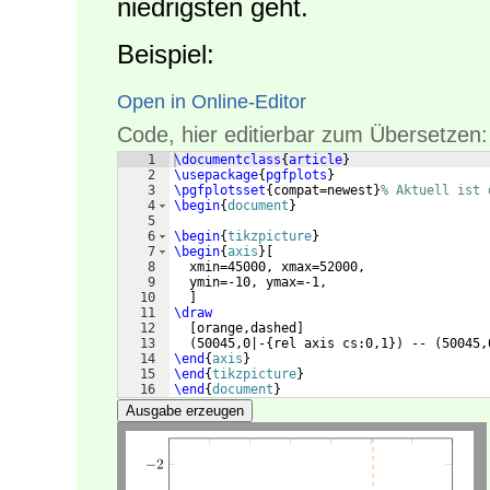
niedrigsten geht.
Beispiel:
Open in Online-Editor
Code, hier editierbar zum Übersetzen:
1
\documentclass
{
article
}
2
\usepackage
{
pgfplots
}
3
\pgfplotsset
{
compat=newest
}
% Aktuell ist 
4
\begin
{
document
}
5
6
\begin
{
tikzpicture
}
7
\begin
{
axis
}
[
8
  xmin=45000, xmax=52000,
9
  ymin=-10, ymax=-1,
10
]
11
\draw
12
[
orange,dashed
]
13
(
50045,0|-
{
rel axis cs:0,1
})
 -- 
(
50045,
14
\end
{
axis
}
15
\end
{
tikzpicture
}
16
\end
{
document
}
Ausgabe erzeugen