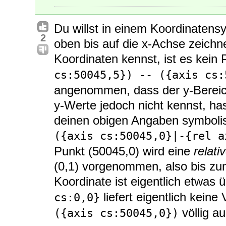
Du willst in einem Koordinatens
2
oben bis auf die x-Achse zeich
Koordinaten kennst, ist es kein
cs:50045,5}) -- ({axis cs:
angenommen, dass der y-Bereicx
y-Werte jedoch nicht kennst, ha
deinen obigen Angaben symboli
({axis cs:50045,0}|-{rel a
Punkt (50045,0) wird eine
relati
(0,1) vorgenommen, also bis z
Koordinate ist eigentlich etwas 
liefert eigentlich kein
cs:0,0}
völlig au
({axis cs:50045,0})