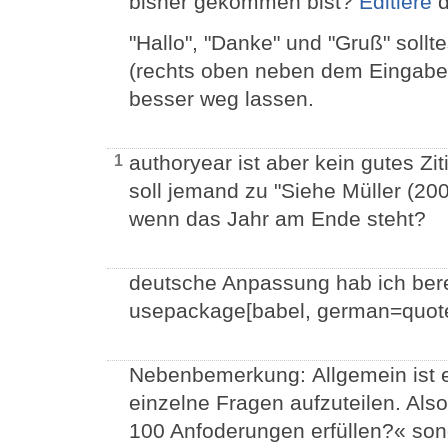
bisher gekommen bist?
Editiere
d
"Hallo", "Danke" und "Gruß" soll
(rechts oben neben dem Eingabef
besser weg lassen.
authoryear ist aber kein gutes Zi
1
soll jemand zu "Siehe Müller (20
wenn das Jahr am Ende steht?
deutsche Anpassung hab ich ber
usepackage[babel, german=quote
Nebenbemerkung: Allgemein ist e
einzelne Fragen aufzuteilen. Also
100 Anfoderungen erfüllen?« son