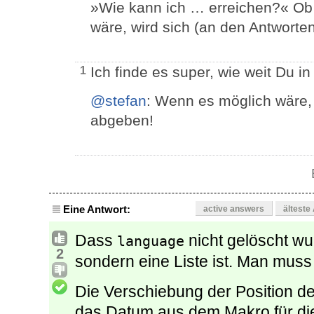
»Wie kann ich … erreichen?« Ob 
wäre, wird sich (an den Antworten
Ich finde es super, wie weit Du i
1
@stefan
: Wenn es möglich wäre,
abgeben!
Eine Antwort:
active answers
älteste
Dass
nicht gelöscht wur
language
2
sondern eine Liste ist. Man muss
Die Verschiebung der Position 
das Datum aus dem Makro für di