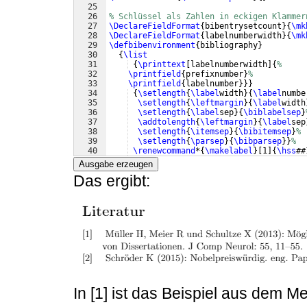
25
26
% Schlüssel als Zahlen in eckigen Klammer
27
\DeclareFieldFormat
{
bibentrysetcount
}
{
\mk
28
\DeclareFieldFormat
{
labelnumberwidth
}
{
\mk
29
\defbibenvironment
{
bibliography
}
30
{
\list
31
{
\printtext
[
labelnumberwidth
]
{
%
32
\printfield
{
prefixnumber
}
%
33
\printfield
{
labelnumber
}}}
34
{
\setlength
{
\label
width
}
{
\label
numbe
35
\setlength
{
\leftmargin
}
{
\label
width
36
\setlength
{
\label
sep
}
{
\biblabelsep
}
37
\addtolength
{
\leftmargin
}
{
\label
sep
38
\setlength
{
\itemsep
}
{
\bibitemsep
}
%
39
\setlength
{
\parsep
}
{
\bibparsep
}}
%
40
\renewcommand
*
{
\makelabel
}
[
1
]
{
\hss
##
41
{
\endlist
}
Ausgabe erzeugen
Das ergibt:
In [1] ist das Beispiel aus dem Me