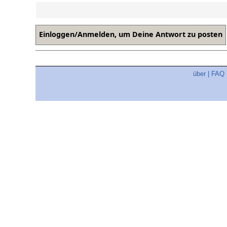
über
|
FAQ