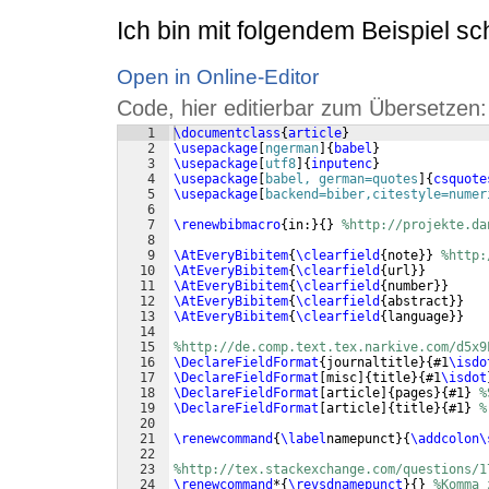
Ich bin mit folgendem Beispiel s
Open in Online-Editor
Code, hier editierbar zum Übersetzen:
1
\documentclass
{
article
}
2
\usepackage
[
ngerman
]
{
babel
}
3
\usepackage
[
utf8
]
{
inputenc
}
4
\usepackage
[
babel, german=quotes
]
{
csquote
5
\usepackage
[
backend=biber,citestyle=numer
6
7
\renewbibmacro
{
in:
}
{
}
%http://projekte.da
8
9
\AtEveryBibitem
{
\clearfield
{
note
}}
%http:
10
\AtEveryBibitem
{
\clearfield
{
url
}}
11
\AtEveryBibitem
{
\clearfield
{
number
}}
12
\AtEveryBibitem
{
\clearfield
{
abstract
}}
13
\AtEveryBibitem
{
\clearfield
{
language
}}
14
15
%http://de.comp.text.tex.narkive.com/d5x9
16
\DeclareFieldFormat
{
journaltitle
}
{
#1
\isdo
17
\DeclareFieldFormat
[
misc
]
{
title
}
{
#1
\isdot
18
\DeclareFieldFormat
[
article
]
{
pages
}
{
#1
}
%
19
\DeclareFieldFormat
[
article
]
{
title
}
{
#1
}
%
20
21
\renewcommand
{
\label
namepunct
}
{
\addcolon\
22
23
%http://tex.stackexchange.com/questions/1
24
\renewcommand
*
{
\revsdnamepunct
}
{
}
%Komma 