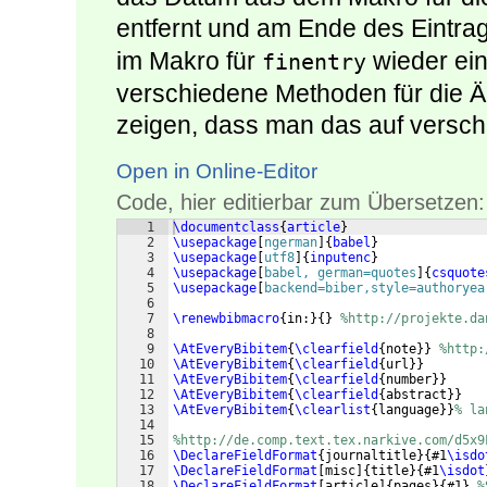
entfernt und am Ende des Eintrag
im Makro für
wieder ein
finentry
verschiedene Methoden für die
zeigen, dass man das auf versc
Open in Online-Editor
Code, hier editierbar zum Übersetzen:
1
\documentclass
{
article
}
2
\usepackage
[
ngerman
]
{
babel
}
3
\usepackage
[
utf8
]
{
inputenc
}
4
\usepackage
[
babel, german=quotes
]
{
csquote
5
\usepackage
[
backend=biber,style=authoryea
6
7
\renewbibmacro
{
in:
}
{
}
%http://projekte.da
8
9
\AtEveryBibitem
{
\clearfield
{
note
}}
%http:
10
\AtEveryBibitem
{
\clearfield
{
url
}}
11
\AtEveryBibitem
{
\clearfield
{
number
}}
12
\AtEveryBibitem
{
\clearfield
{
abstract
}}
13
\AtEveryBibitem
{
\clearlist
{
language
}}
% la
14
15
%http://de.comp.text.tex.narkive.com/d5x9
16
\DeclareFieldFormat
{
journaltitle
}
{
#1
\isdo
17
\DeclareFieldFormat
[
misc
]
{
title
}
{
#1
\isdot
18
\DeclareFieldFormat
[
article
]
{
pages
}
{
#1
}
%