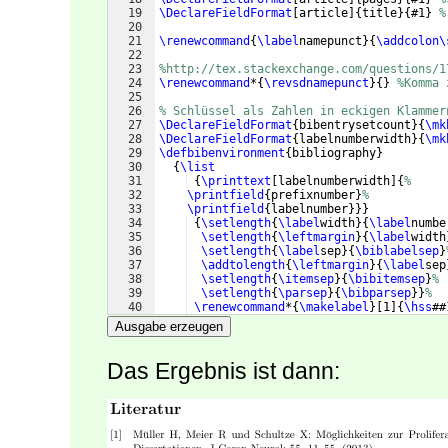
19
\DeclareFieldFormat
[
article
]
{
title
}
{
#1
}
%
20
21
\renewcommand
{
\label
namepunct
}
{
\addcolon\
22
23
%http://tex.stackexchange.com/questions/1
24
\renewcommand
*
{
\revsdnamepunct
}
{
}
%Komma 
25
26
% Schlüssel als Zahlen in eckigen Klammer
27
\DeclareFieldFormat
{
bibentrysetcount
}
{
\mk
28
\DeclareFieldFormat
{
labelnumberwidth
}
{
\mk
29
\defbibenvironment
{
bibliography
}
30
{
\list
31
{
\printtext
[
labelnumberwidth
]
{
%
32
\printfield
{
prefixnumber
}
%
33
\printfield
{
labelnumber
}}}
34
{
\setlength
{
\label
width
}
{
\label
numbe
35
\setlength
{
\leftmargin
}
{
\label
width
36
\setlength
{
\label
sep
}
{
\biblabelsep
}
37
\addtolength
{
\leftmargin
}
{
\label
sep
38
\setlength
{
\itemsep
}
{
\bibitemsep
}
%
39
\setlength
{
\parsep
}
{
\bibparsep
}}
%
40
\renewcommand
*
{
\makelabel
}
[
1
]
{
\hss
##
41
{
\endlist
}
Ausgabe erzeugen
Das Ergebnis ist dann: