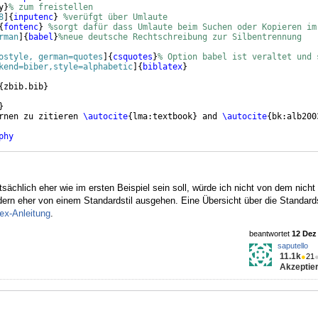
y
}
% zum freistellen
8
]
{
inputenc
}
%verüfgt über Umlaute
{
fontenc
}
%sorgt dafür dass Umlaute beim Suchen oder Kopieren im
rman
]
{
babel
}
%neue deutsche Rechtschreibung zur Silbentrennung
ostyle, german=quotes
]
{
csquotes
}
% Option babel ist veraltet und 
kend=biber,style=alphabetic
]
{
biblatex
}
{
zbib.bib
}
}
rnen zu zitieren 
\autocite
{
lma:textbook
}
 and 
\autocite
{
bk:alb200
phy
ächlich eher wie im ersten Beispiel sein soll, würde ich nicht von dem nicht 
dern eher von einem Standardstil ausgehen. Eine Übersicht über die Standardst
-Anleitung
.
ex
beantwortet
12 Dez 
saputello
11.1k
●
21
Akzeptier