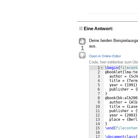
Eine Antwort:
Deine beiden Beispielausg
aus.
1
Open in Online-Editor
Code, hier editierbar zum Üb
1
\begin
{
filecont
2
@booklet
{
lma:te
3
  author = 
{
Sch
4
  title = 
{
Term
5
  year = 
{
1991
}
6
  publisher = 
{
7
}
8
@book
{
bk:alb200
9
  author = 
{
Alb
10
  title = 
{
Lase
11
  publisher = 
{
12
  year = 
{
2003
}
13
  place = 
{
Berl
14
}
15
\end
{
fileconten
16
17
\documentclass
{