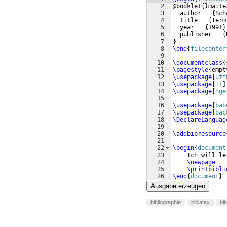
2
@booklet
{
lma:te
3
  author = 
{
Sch
4
  title = 
{
Term
5
  year = 
{
1991
}
6
  publisher = 
{
7
}
8
\end
{
fileconten
9
10
\documentclass
{
11
\pagestyle
{
empt
12
\usepackage
[
utf
13
\usepackage
[
T1
]
14
\usepackage
[
nge
15
16
\usepackage
[
bab
17
\usepackage
[
bac
18
\DeclareLanguag
19
20
\addbibresource
21
22
\begin
{
document
23
    Ich will le
24
\newpage
25
\printbibli
26
\end
{
document
}
Ausgabe erzeugen
bibliographie
biblatex
bi