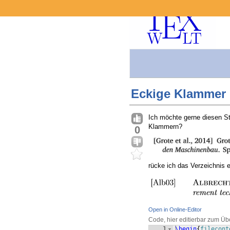
Eckige Klammer b
Ich möchte gerne diesen S
Klammern?
0
rücke ich das Verzeichnis e
Open in Online-Editor
Code, hier editierbar zum Üb
1
\begin
{
filecont