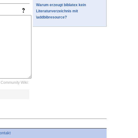
Warum erzeugt biblatex kein
Literaturverzeichnis mit
\addbibresource?
Community Wiki:
ontakt