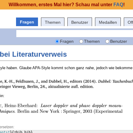
Willkommen, erstes Mal hier? Schau mal unter
FAQ
!
Fragen
Themen
Benutzer
Medaillen
Of
Fragen
Themen
Benutzer
ei Literaturverweis
tyle haben. Glaube APA-Style kommt schon ganz nahe, jedoch wie bekomme 
in:
ersetzen:
ents*
}
{
zbib.bib
}