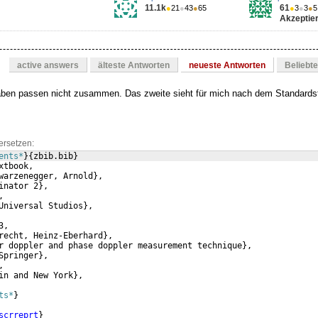
11.1k
61
●
21
●
43
●
65
●
3
●
3
●
5
Akzeptier
active answers
älteste Antworten
neueste Antworten
Beliebt
aben passen nicht zusammen. Das zweite sieht für mich nach dem Standards
ersetzen:
ents*
}
{
zbib.bib
}
xtbook,
warzenegger, Arnold
}
,
inator 2
}
,
,
Universal Studios
}
,
3,
recht, Heinz-Eberhard
}
,
r doppler and phase doppler measurement technique
}
,
Springer
}
,
,
in and New York
}
,
ts*
}
scrreprt
}