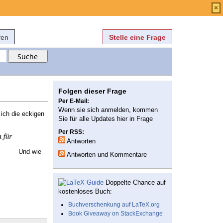
Anmelden
über
FAQ
×
fen
Stelle eine Frage
Folgen dieser Frage
Per E-Mail:
Wenn sie sich anmelden, kommen
ich die eckigen
Sie für alle Updates hier in Frage
Per RSS:
Antworten
Und wie
Antworten und Kommentare
Doppelte Chance auf
kostenloses Buch:
Buchverschenkung auf LaTeX.org
Book Giveaway on StackExchange