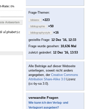
t-Rate:
0%
Frage-Themen:
×223
biblatex
este Antworten
×50
bibliographie
til
alphabetic
×16
bibliographystyle
gestellte Frage:
12 Dez '16, 12:33
Frage wurde gesehen:
10,636 Mal
zuletzt geändert:
12 Dez '16, 13:53
Alle Beiträge auf dieser Webseite
unterliegen, soweit nicht anders
angegeben, der
Creative Commons
Attribution Share-Alike 3.0
Lizenz
(cc-by-sa 3.0).
verwandte Fragen
Wie kann ich den Verlag- und
Verlagsort ausgeben?