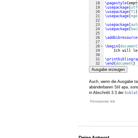
18
\pagestyle
{
empt
19
\usepackage
[
utf
20
\usepackage
[
T1
]
21
\usepackage
[
nge
22
23
\usepackage
[
aut
24
\usepackage
[
bac
25
26
\addbibresource
27
28
\begin
{
document
29
    Ich will le
30
31
\printbibliogra
32
\end
{
document
}
Ausgabe erzeugen
Auch, wenn die Ausgabe tats
abänderbaren Stil
, son
apa
in Abschnitt 3.3 der
biblat
Permanenter link
Deine Antwort