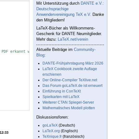
Mit Unterstützung durch
DANTE e.V.:
Deutschsprachige
Anwendervereinigung TeX e.V.
Danke
den Mitgliedern!
LaTeX-Bücher als Willkommens-
Geschenk für DANTE Neumitglieder.
Mehr dazu:
LaTeX.net/verein
Aktuelle Beiträge im
Community-
 PDF erkannt werden
Blog
:
DANTE-Frühjahrstagung März 2026
LaTeX Cookbook zweite Auflage
erschienen
Der Online-Compiler TeXlive.net
Das Forum goLaTeX.de ist erneuert
Einführung in ConTeXt
Spielkarten mit LaTeX
Weiterer CTAN Spiegel-Server
Mathematisches Modell plotten
Diskussionsforen:
goLaTeX
(Deutsch)
LaTeX.org
(Englisch)
 12:33
TeXnique.fr
(französisch)