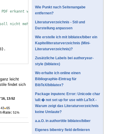
Wie Punkt nach Seitenangabe
 PDF erkannt werden
entfernen?
Literaturverzeichnis - Stil und
soll nicht mehr verwendet werden!
Darstellung anpassen
Wie erstelle ich mit biblatex/biber ein
Kapitelliteraturverzeichnis (Mini-
3
}
.
Literaturverzeichnis)?
Zusätzliche Labels bei authoryear-
style (biblatex)
Wo erhalte ich online einen
ganz leicht
Bibliographie-Eintrag für
ile findet sich
BibTeX/biblatex?
Package inputenc Error: Unicode char
'16, 13:52
\u8:� not set up for use with LaTeX -
Warum zeigt das Literaturverzeichnis
●
43
●
65
keine Umlaute?
t-Rate:
51%
a.a.O. in authortitle biblatex/biber
Eigenes bibentry field definieren