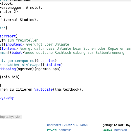
xtbook,
warzenegger, Arnold
}
,
inator 2
}
,
,
Universal Studios
}
,
ts*
}
scrreprt
}
y
}
% zum freistellen
8
]
{
inputenc
}
%verüfgt über Umlaute
{
fontenc
}
%sorgt dafür dass Umlaute beim Suchen oder Kopieren im
rman
]
{
babel
}
%neue deutsche Rechtschreibung zur Silbentrennung
el, german=quotes
]
{
csquotes
}
kend=biber,style=apa
]
{
biblatex
}
eMapping
{
ngerman
}
{
ngerman-apa
}
{
zbib.bib
}
}
rnen zu zitieren 
\autocite
{
lma:textbook
}
.
ography
bliographystyle
bearbeitet
12 Dez '16, 13:53
gefragt
12 Dez '16,
saputello
peter788