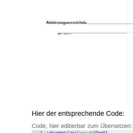
Hier der entsprechende Code:
Code, hier editierbar zum Übersetzen:
1
\documentclass
[
oneside
]
{
book
}