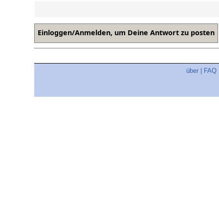
über
|
FAQ