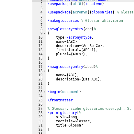
2
\usepackage
[
utf8
]
{
inputenc
}
3
4
\usepackage
[
acronym
]
{
glossaries
}
% Glossa
5
6
\makeglossaries
% Glossar aktivieren
7
8
\newglossaryentry
{
abc
}
%
9
{
10
    type=
\acronymtype
,
11
    name=
{
ABC
}
,
12
    description=
{
An Be Ce
}
,
13
    firstplural=
{
ABCs1
}
,
14
    plural=
{
ABCs2
}
,
15
}
16
17
\newglossaryentry
{
abcd
}
%
18
{
19
    name=
{
ABC
}
,
20
    description=
{
Das ABC
}
,
21
}
22
23
\begin
{
document
}
24
25
\frontmatter
26
27
% Glossar, siehe glossaries-user.pdf, S. 
28
\printglossary
[
%
29
    style=long,
30
    toctitle=Glossar,
31
    title=Glossar
32
]
33