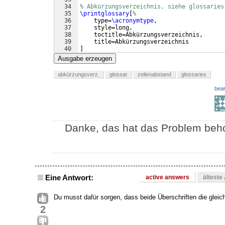
34
% Abkürzungsverzeichnis, siehe glossaries
35
\printglossary
[
%
36
    type=
\acronymtype
,
37
    style=long,
38
    toctitle=Abkürzungsverzeichnis,
39
    title=Abkürzungsverzeichnis
40
]
41
Ausgabe erzeugen
abkürzungsverz.
glossar
zeilenabstand
glossaries
bear
Danke, das hat das Problem beh
Eine Antwort:
active answers
älteste
Du musst dafür sorgen, dass beide Überschriften die gleic
2