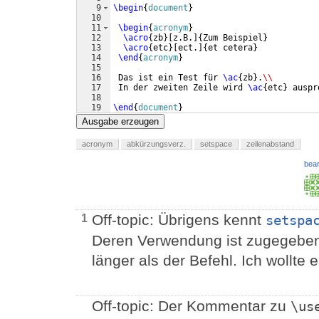
9
\begin
{
document
}
10
11
\begin
{
acronym
}
12
\acro
{
zb
}
[
z.B.
]
{
Zum Beispiel
}
13
\acro
{
etc
}
[
ect.
]
{
et cetera
}
14
\end
{
acronym
}
15
16
 Das ist ein Test für 
\ac
{
zb
}
.
\\
17
 In der zweiten Zeile wird 
\ac
{
etc
}
 auspr
18
19
\end
{
document
}
Ausgabe erzeugen
acronym
abkürzungsverz.
setspace
zeilenabstand
bear
Off-topic: Übrigens kennt
1
setspa
Deren Verwendung ist zugegeben
länger als der Befehl. Ich wollte
Off-topic: Der Kommentar zu
\us