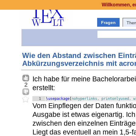
Willkommen, er
Fragen
The
Wie den Abstand zwischen Eint
Abkürzungsverzeichnis mit acro
Ich habe für meine Bachelorarbe
2
erstellt:
1
\usepackage
[
nohyperlinks, printonlyused, w
Vom Einpflegen der Daten funktio
Ausgabe ist etwas eigenartig. Ic
zwischen den einzelnen Einträge
Liegt das eventuell an mein 1,5-