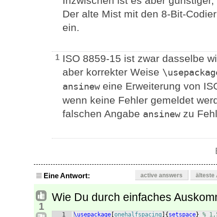
Inzwischen ist es aber günstiger,
Der alte Mist mit den 8-Bit-Codie
ein.
ISO 8859-15 ist zwar dasselbe wi
1
aber korrekter Weise
\usepackag
eine Erweiterung von IS
ansinew
wenn keine Fehler gemeldet werd
falschen Angabe
zu Fehl
ansinew
Eine Antwort:
active answers
älteste
Wie Du durch einfaches Auskom
1
1
\usepackage
[
onehalfspacing
]
{
setspace
}
% 1,