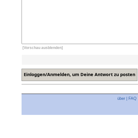
[Vorschau ausblenden]
über
|
FAQ