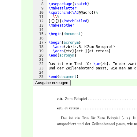
8
\usepackage
{
xpatch
}
9
\makeatletter
10
\xpatchcmd
{
\AC
@@acro
}
{
%
11
\\
%
12
}
{
}
{
}
{
\PatchFailed
}
13
\makeatother
14
15
\begin
{
document
}
16
17
\begin
{
acronym
}
18
\acro
{
zb
}
[
z.B.
]
{
Zum Beispiel
}
19
\acro
{
etc
}
[
ect.
]
{
et cetera
}
20
\end
{
acronym
}
21
22
Das ist ein Test für 
\ac
{
zb
}
. In der zwei
23
und der Zeilenabstand passt, wie man an d
24
25
\end
{
document
}
Ausgabe erzeugen