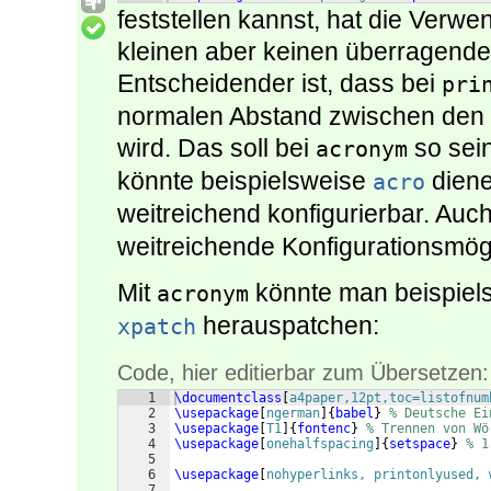
feststellen kannst, hat die Verw
kleinen aber keinen überragende
Entscheidender ist, dass bei
pri
normalen Abstand zwischen den E
wird. Das soll bei
so sein
acronym
könnte beispielsweise
diene
acro
weitreichend konfigurierbar. Auc
weitreichende Konfigurationsmögli
Mit
könnte man beispiels
acronym
herauspatchen:
xpatch
Code, hier editierbar zum Übersetzen:
1
\documentclass
[
a4paper,12pt,toc=listofnum
2
\usepackage
[
ngerman
]
{
babel
}
% Deutsche Ei
3
\usepackage
[
T1
]
{
fontenc
}
% Trennen von Wö
4
\usepackage
[
onehalfspacing
]
{
setspace
}
% 1
5
6
\usepackage
[
nohyperlinks, printonlyused, 
7