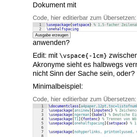
Dokument mit
Code, hier editierbar zum Übersetzen:
1
\usepackage
{
setspace
}
% 1,5-facher Zeilena
2
\onehalfspacing
Ausgabe erzeugen
anwenden?
Edit: mit
zwischen 
\vspace{-1cm}
Akronyme sieht es halbwegs vern
nicht Sinn der Sache sein, oder?
Minimalbeispiel:
Code, hier editierbar zum Übersetzen:
1
\documentclass
[
a4paper,12pt,toc=listofnum
2
\usepackage
[
ansinew
]
{
inputenc
}
% Zeichenc
3
\usepackage
[
ngerman
]
{
babel
}
% Deutsche Ei
4
\usepackage
[
T1
]
{
fontenc
}
% Trennen von Wö
5
\usepackage
[
onehalfspacing
]
{
setspace
}
% 1
6
7
\usepackage
[
nohyperlinks, printonlyused, 
8