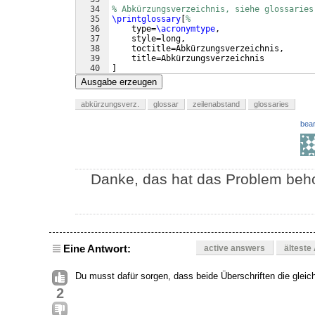
34
% Abkürzungsverzeichnis, siehe glossaries
35
\printglossary
[
%
36
    type=
\acronymtype
,
37
    style=long,
38
    toctitle=Abkürzungsverzeichnis,
39
    title=Abkürzungsverzeichnis
40
]
41
Ausgabe erzeugen
abkürzungsverz.
glossar
zeilenabstand
glossaries
bear
Danke, das hat das Problem beh
Eine Antwort:
active answers
älteste
Du musst dafür sorgen, dass beide Überschriften die gleic
2