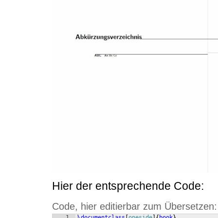
Hier der entsprechende Code:
Code, hier editierbar zum Übersetzen:
1
\documentclass
[
oneside
]
{
book
}