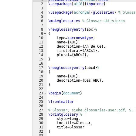
2
\usepackage
[
utf8
]
{
inputenc
}
3
4
\usepackage
[
acronym
]
{
glossaries
}
% Glossa
5
6
\makeglossaries
% Glossar aktivieren
7
8
\newglossaryentry
{
abc
}
%
9
{
10
    type=
\acronymtype
,
11
    name=
{
ABC
}
,
12
    description=
{
An Be Ce
}
,
13
    firstplural=
{
ABCs1
}
,
14
    plural=
{
ABCs2
}
,
15
}
16
17
\newglossaryentry
{
abcd
}
%
18
{
19
    name=
{
ABC
}
,
20
    description=
{
Das ABC
}
,
21
}
22
23
\begin
{
document
}
24
25
\frontmatter
26
27
% Glossar, siehe glossaries-user.pdf, S. 
28
\printglossary
[
%
29
    style=long,
30
    toctitle=Glossar,
31
    title=Glossar
32
]
33