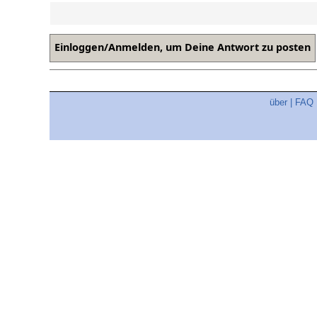
über
|
FAQ