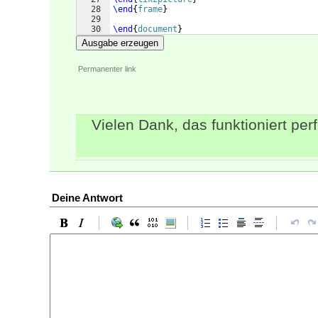
28
\end
{
frame
}
29
30
\end
{
document
}
Ausgabe erzeugen
Permanenter link
Vielen Dank, das funktioniert perf
Deine Antwort