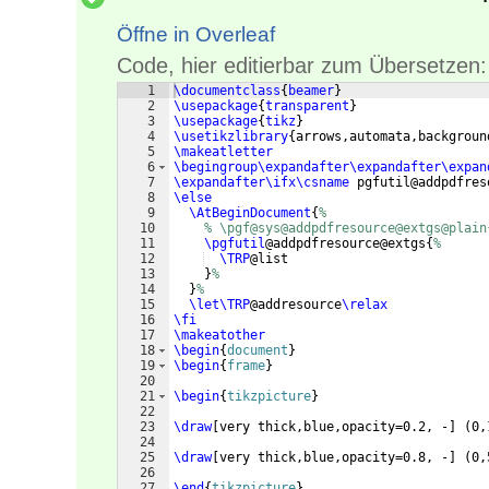
Öffne in Overleaf
Code, hier editierbar zum Übersetzen:
1
\documentclass
{
beamer
}
2
\usepackage
{
transparent
}
3
\usepackage
{
tikz
}
4
\usetikzlibrary
{
arrows,automata,backgroun
5
\makeatletter
6
\begingroup\expandafter\expandafter\expan
7
\expandafter\ifx\csname
 pgfutil@addpdfres
8
\else
9
\AtBeginDocument
{
%
10
% \pgf@sys@addpdfresource@extgs@plain
11
\pgfutil
@addpdfresource@extgs
{
%
12
\TRP
@list
13
}
%
14
}
%
15
\let\TRP
@addresource
\relax
16
\fi
17
\makeatother
18
\begin
{
document
}
19
\begin
{
frame
}
20
21
\begin
{
tikzpicture
}
22
23
\draw
[
very thick,blue,opacity=0.2, -
]
(
0,
24
25
\draw
[
very thick,blue,opacity=0.8, -
]
(
0,
26
27
\end
{
tikzpicture
}