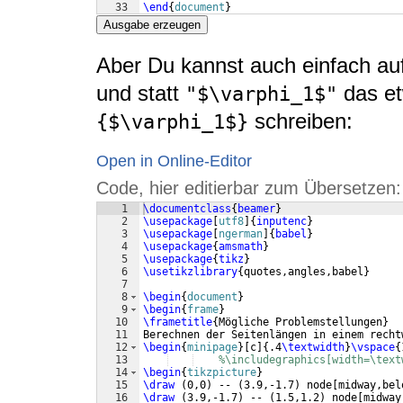
33
\end
{
document
}
Ausgabe erzeugen
Aber Du kannst auch einfach au
und statt
das et
"$\varphi_1$"
schreiben:
{$\varphi_1$}
Open in Online-Editor
Code, hier editierbar zum Übersetzen:
1
\documentclass
{
beamer
}
2
\usepackage
[
utf8
]
{
inputenc
}
3
\usepackage
[
ngerman
]
{
babel
}
4
\usepackage
{
amsmath
}
5
\usepackage
{
tikz
}
6
\usetikzlibrary
{
quotes,angles,babel
}
7
8
\begin
{
document
}
9
\begin
{
frame
}
10
\frametitle
{
Mögliche Problemstellungen
}
11
Berechnen der Seitenlängen in einem recht
12
\begin
{
minipage
}
[
c
]
{
.4
\textwidth
}
\vspace
{
13
%\includegraphics[width=\text
14
\begin
{
tikzpicture
}
15
\draw
(
0,0
)
 -- 
(
3.9,-1.7
)
 node
[
midway,bel
16
\draw
(
3.9,-1.7
)
 -- 
(
1.5,1.2
)
 node
[
midway