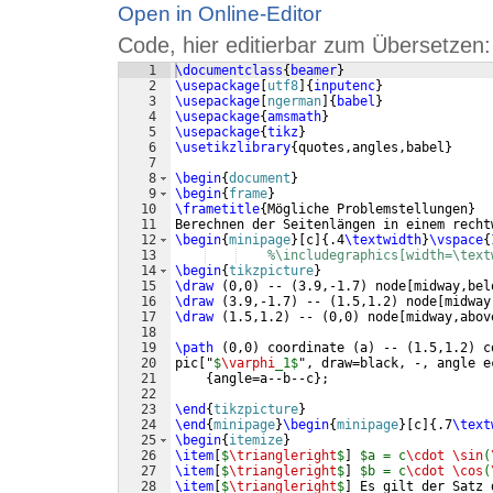
Open in Online-Editor
Code, hier editierbar zum Übersetzen:
1
\documentclass
{
beamer
}
2
\usepackage
[
utf8
]
{
inputenc
}
3
\usepackage
[
ngerman
]
{
babel
}
4
\usepackage
{
amsmath
}
5
\usepackage
{
tikz
}
6
\usetikzlibrary
{
quotes,angles,babel
}
7
8
\begin
{
document
}
9
\begin
{
frame
}
10
\frametitle
{
Mögliche Problemstellungen
}
11
Berechnen der Seitenlängen in einem recht
12
\begin
{
minipage
}
[
c
]
{
.4
\textwidth
}
\vspace
{
13
%\includegraphics[width=\text
14
\begin
{
tikzpicture
}
15
\draw
(
0,0
)
 -- 
(
3.9,-1.7
)
 node
[
midway,bel
16
\draw
(
3.9,-1.7
)
 -- 
(
1.5,1.2
)
 node
[
midway
17
\draw
(
1.5,1.2
)
 -- 
(
0,0
)
 node
[
midway,abov
18
19
\path
(
0,0
)
 coordinate 
(
a
)
 -- 
(
1.5,1.2
)
 c
20
pic
[
"
$
\varphi
_1$
", draw=black, -, angle e
21
{
angle=a--b--c
}
;
22
23
\end
{
tikzpicture
}
24
\end
{
minipage
}
\begin
{
minipage
}
[
c
]
{
.7
\text
25
\begin
{
itemize
}
26
\item
[
$
\triangleright
$
]
$a = c
\cdot
\sin
(
27
\item
[
$
\triangleright
$
]
$b = c
\cdot
\cos
(
28
\item
[
$
\triangleright
$
]
 Es gilt der Satz 