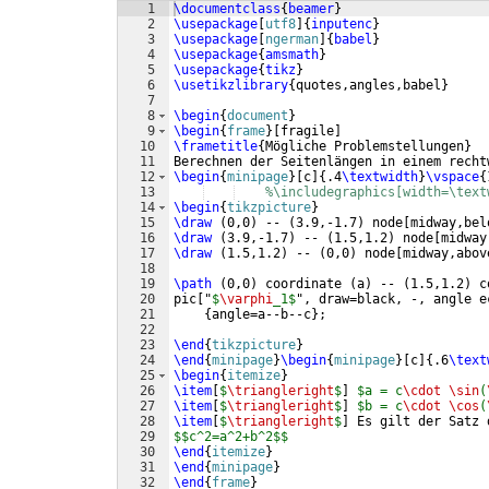
1
\documentclass
{
beamer
}
2
\usepackage
[
utf8
]
{
inputenc
}
3
\usepackage
[
ngerman
]
{
babel
}
4
\usepackage
{
amsmath
}
5
\usepackage
{
tikz
}
6
\usetikzlibrary
{
quotes,angles,babel
}
7
8
\begin
{
document
}
9
\begin
{
frame
}
[
fragile
]
10
\frametitle
{
Mögliche Problemstellungen
}
11
Berechnen der Seitenlängen in einem recht
12
\begin
{
minipage
}
[
c
]
{
.4
\textwidth
}
\vspace
{
13
%\includegraphics[width=\text
14
\begin
{
tikzpicture
}
15
\draw
(
0,0
)
 -- 
(
3.9,-1.7
)
 node
[
midway,bel
16
\draw
(
3.9,-1.7
)
 -- 
(
1.5,1.2
)
 node
[
midway
17
\draw
(
1.5,1.2
)
 -- 
(
0,0
)
 node
[
midway,abov
18
19
\path
(
0,0
)
 coordinate 
(
a
)
 -- 
(
1.5,1.2
)
 c
20
pic
[
"
$
\varphi
_1$
", draw=black, -, angle e
21
{
angle=a--b--c
}
;
22
23
\end
{
tikzpicture
}
24
\end
{
minipage
}
\begin
{
minipage
}
[
c
]
{
.6
\text
25
\begin
{
itemize
}
26
\item
[
$
\triangleright
$
]
$a = c
\cdot
\sin
(
27
\item
[
$
\triangleright
$
]
$b = c
\cdot
\cos
(
28
\item
[
$
\triangleright
$
]
 Es gilt der Satz 
29
$$c^2=a^2+b^2$$
30
\end
{
itemize
}
31
\end
{
minipage
}
32
\end
{
frame
}