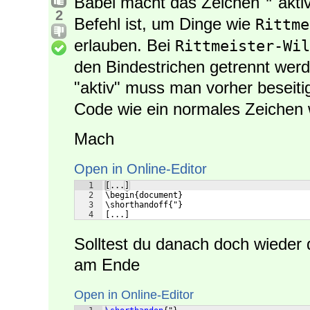
Babel macht das Zeichen
aktiv
"
2
Befehl ist, um Dinge wie
Rittme
erlauben. Bei
Rittmeister-Wil
den Bindestrichen getrennt werd
"aktiv" muss man vorher beseiti
Code wie ein normales Zeichen w
Mach
Open in Online-Editor
1
[...]
2
\begin{document}
3
\shorthandoff{"}
4
[...]
Solltest du danach doch wieder 
am Ende
Open in Online-Editor