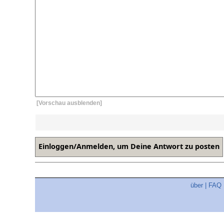
[Vorschau ausblenden]
über
|
FAQ