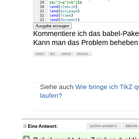
29
$$c^2=a^2+b^2$$
30
\end
{
itemize
}
31
\end
{
minipage
}
32
\end
{
frame
}
33
\end
{
document
}
Ausgabe erzeugen
Kommentiere ich das babel-Paket a
Kann man das Problem beheben o
babel
tikz
winkel
beamer
Siehe auch
Wie bringe ich TikZ 
laufen?
Eine Antwort:
active answers
älteste