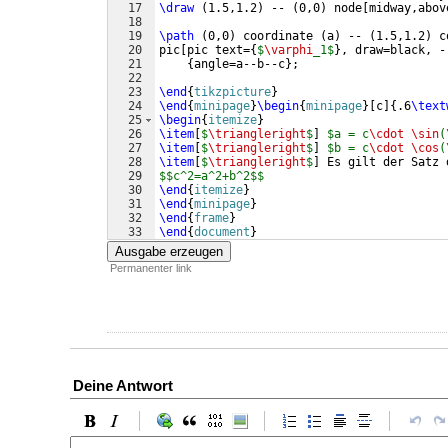
17
\draw
(
1.5,1.2
)
 -- 
(
0,0
)
 node
[
midway,abov
18
19
\path
(
0,0
)
 coordinate 
(
a
)
 -- 
(
1.5,1.2
)
 c
20
pic
[
pic text=
{
$
\varphi
_1$
}
, draw=black, -
21
{
angle=a--b--c
}
;
22
23
\end
{
tikzpicture
}
24
\end
{
minipage
}
\begin
{
minipage
}
[
c
]
{
.6
\text
25
\begin
{
itemize
}
26
\item
[
$
\triangleright
$
]
$a = c
\cdot
\sin
(
27
\item
[
$
\triangleright
$
]
$b = c
\cdot
\cos
(
28
\item
[
$
\triangleright
$
]
 Es gilt der Satz 
29
$$c^2=a^2+b^2$$
30
\end
{
itemize
}
31
\end
{
minipage
}
32
\end
{
frame
}
33
\end
{
document
}
Ausgabe erzeugen
Permanenter link
Deine Antwort