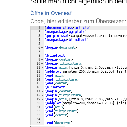
Sollte man nicht eigentlich in be
Öffne in Overleaf
Code, hier editierbar zum Übersetzen:
1
\documentclass
{
article
}
2
\usepackage
{
pgfplots
}
3
\pgfplotsset
{
compat=newest,axis lines=mid
4
\usepackage
{
blindtext
}
5
6
\begin
{
document
}
7
8
\blindtext
9
\begin
{
center
}
10
\begin
{
tikzpicture
}
11
\begin
{
axis
}
[
xmin=0,xmax=2.05,ymin=-1.3,y
12
\addplot
[
samples=200,domain=0:2.05
]
{
sin
(
13
\end
{
axis
}
14
\end
{
tikzpicture
}
15
\end
{
center
}
16
\blindtext
17
\begin
{
center
}
18
\begin
{
tikzpicture
}
19
\begin
{
axis
}
[
xmin=0,xmax=2.05,ymin=-1.3,y
20
\addplot
[
samples=200,domain=0:2.05
]
{
sin
(
21
\end
{
axis
}
22
\end
{
tikzpicture
}
23
\end
{
center
}
24
25
\end
{
document
}