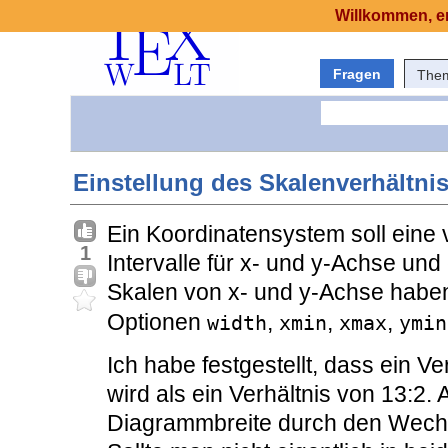
Willkommen, er
Fragen
The
Einstellung des Skalenverhältnis
Ein Koordinatensystem soll eine
1
Intervalle für x- und y-Achse un
Skalen von x- und y-Achse haben.
Optionen
,
,
,
width
xmin
xmax
ymin
Ich habe festgestellt, dass ein V
wird als ein Verhältnis von 13:2
Diagrammbreite durch den Wechse