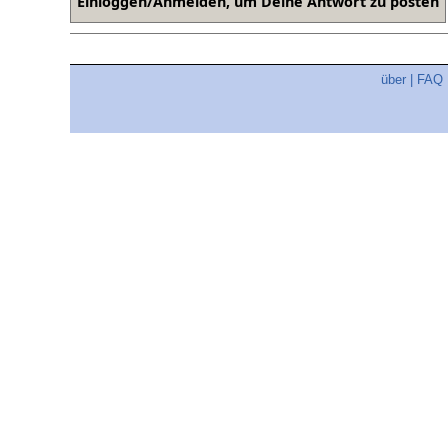
über
|
FAQ