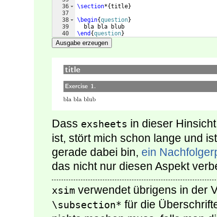
36
\section
*
{
title
}
37
38
\begin
{
question
}
39
  bla bla blub
40
\end
{
question
}
41
Ausgabe erzeugen
Dass
in dieser Hinsicht
exsheets
ist, stört mich schon lange und i
gerade dabei bin,
ein Nachfolger
das nicht nur diesen Aspekt ver
verwendet übrigens in der V
xsim
für die Überschrif
\subsection*