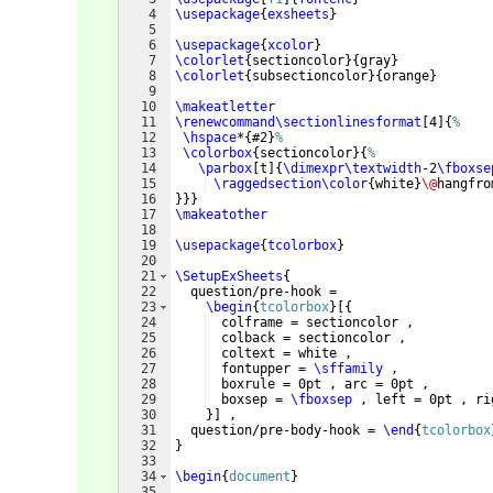
4
\usepackage
{
exsheets
}
5
6
\usepackage
{
xcolor
}
7
\colorlet
{
sectioncolor
}
{
gray
}
8
\colorlet
{
subsectioncolor
}
{
orange
}
9
10
\makeatletter
11
\renewcommand\sectionlinesformat
[
4
]
{
%
12
\hspace
*
{
#2
}
%
13
\colorbox
{
sectioncolor
}
{
%
14
\parbox
[
t
]
{
\dimexpr\textwidth
-2
\fboxse
15
\raggedsection\color
{
white
}
\@
hangfro
16
}}}
17
\makeatother
18
19
\usepackage
{
tcolorbox
}
20
21
\SetupExSheets
{
22
  question/pre-hook =
23
\begin
{
tcolorbox
}
[{
24
  colframe = sectioncolor ,
25
  colback = sectioncolor ,
26
  coltext = white ,
27
  fontupper = 
\sffamily
 ,
28
  boxrule = 0pt , arc = 0pt ,
29
  boxsep = 
\fboxsep
 , left = 0pt , ri
30
}]
 ,
31
  question/pre-body-hook = 
\end
{
tcolorbox
32
}
33
34
\begin
{
document
}
35