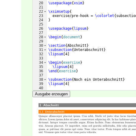
20
\usepackage
{
xsim
}
21
22
\xsimsetup
{
23
  exercise/pre-hook = 
\colorlet
{
subsectio
24
}
25
26
\usepackage
{
lipsum
}
27
28
\begin
{
document
}
29
30
\section
{
Abschnitt
}
31
\subsection
{
Unterabschnitt
}
32
\lipsum
[
4
]
33
34
\begin
{
exercise
}
35
\lipsum
[
4
]
36
\end
{
exercise
}
37
38
\subsection
{
Noch ein Unterabschnitt
}
39
\lipsum
[
4
]
40
41
\begin
{
exercise
}
Ausgabe erzeugen