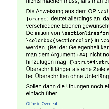
nichts machen muss, falls man d
Die Anweisung aus dem OP
\co
deutet allerdings an, d
{orange}
verschiedene Ebenen gewünscht si
Definition von
\sectionlinesfor
in
\colorbox{sectioncolor}
\c
werden. (Bei der Gelegenheit ka
man dem Argument
nicht n
{#4}
hinzufügen mag:
{\strut#4\str
Überschrift länger als eine Zeil
bei Überschriften ohne Unterlän
Sollen dann die Übungen noch ei
einfach über
Öffne in Overleaf