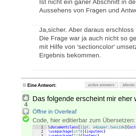
Ist nicht ein ganer Abschnitt in
Aussehens von Fragen und Antw
Ja,sicher. Aber daraus erschloss 
Die Frage war ja auch nicht so 
mit Hilfe von 'sectioncolor' ums
Ergebnis bekommen.
Eine Antwort:
active answers
älteste
Das folgende erscheint mir eher 
4
Öffne in Overleaf
Code, hier editierbar zum Übersetzen:
1
\documentclass
[
11pt, a4paper,twoside
]
{
scr
2
\usepackage
[
utf8
]
{
inputenc
}
3
\usepackage
[
T1
]
{
fontenc
}