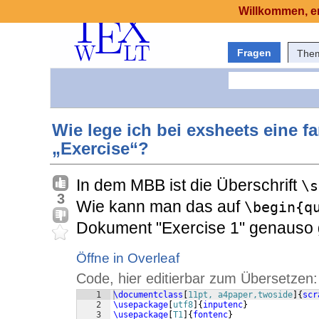
Willkommen, er
Fragen
The
Wie lege ich bei exsheets eine fa
„Exercise“?
In dem MBB ist die Überschrift
\s
3
Wie kann man das auf
\begin{q
Dokument "Exercise 1" genauso g
Öffne in Overleaf
Code, hier editierbar zum Übersetzen:
1
\documentclass
[
11pt, a4paper,twoside
]
{
scr
2
\usepackage
[
utf8
]
{
inputenc
}
3
\usepackage
[
T1
]
{
fontenc
}