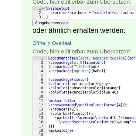
Code, hier editierbar zum Übersetzen:
1
\xsimsetup
{
2
  exercise/pre-hook = 
\colorlet
{
subsection
3
}
Ausgabe erzeugen
oder ähnlich erhalten werden:
Öffne in Overleaf
Code, hier editierbar zum Übersetzen:
1
\documentclass
[
11pt, a4paper,twoside
]
{
scr
2
\usepackage
[
utf8
]
{
inputenc
}
3
\usepackage
[
T1
]
{
fontenc
}
4
\usepackage
[
ngerman
]
{
babel
}
5
6
\usepackage
{
xcolor
}
7
\colorlet
{
sectioncolor
}
{
gray
}
8
\colorlet
{
subsectioncolor
}
{
orange
}
9
\colorlet
{
exercisecolor
}
{
blue!40
}
10
11
\makeatletter
12
\renewcommand\sectionlinesformat
[
4
]
{
%
13
\hspace
*
{
#2
}
%
14
\colorbox
{
#1color
}
{
%
15
\parbox
[
t
]
{
\dimexpr\textwidth
-2
\fboxse
16
\raggedsection\color
{
white
}
\@
hangfro
17
}}}
18
\makeatother
19