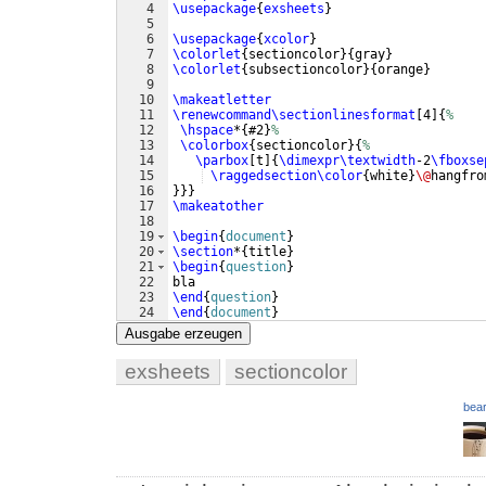
4
\usepackage
{
exsheets
}
5
6
\usepackage
{
xcolor
}
7
\colorlet
{
sectioncolor
}
{
gray
}
8
\colorlet
{
subsectioncolor
}
{
orange
}
9
10
\makeatletter
11
\renewcommand\sectionlinesformat
[
4
]
{
%
12
\hspace
*
{
#2
}
%
13
\colorbox
{
sectioncolor
}
{
%
14
\parbox
[
t
]
{
\dimexpr\textwidth
-2
\fboxse
15
\raggedsection\color
{
white
}
\@
hangfro
16
}}}
17
\makeatother
18
19
\begin
{
document
}
20
\section
*
{
title
}
21
\begin
{
question
}
22
bla
23
\end
{
question
}
24
\end
{
document
}
Ausgabe erzeugen
exsheets
sectioncolor
bear