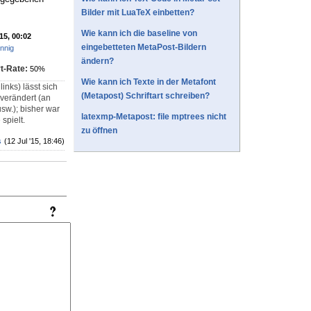
Bilder mit LuaTeX einbetten?
Wie kann ich die baseline von
'15, 00:02
eingebetteten MetaPost-Bildern
nnig
ändern?
t-Rate:
50%
Wie kann ich Texte in der Metafont
inks) lässt sich
(Metapost) Schriftart schreiben?
 verändert (an
sw.); bisher war
latexmp-Metapost: file mptrees nicht
spielt.
zu öffnen
s
(12 Jul '15, 18:46)