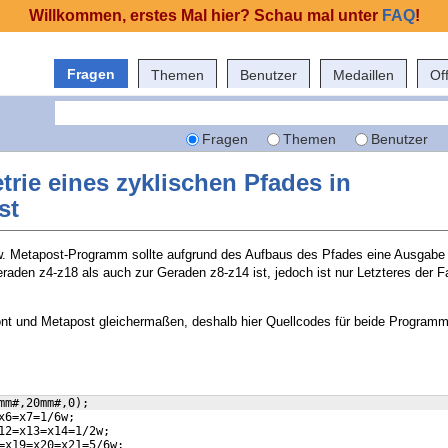
Willkommen, erstes Mal hier? Schau mal unter
FAQ
!
Fragen
Themen
Benutzer
Medaillen
Of
Fragen
Themen
Benutzer
rie eines zyklischen Pfades in
st
w. Metapost-Programm sollte aufgrund des Aufbaus des Pfades eine Ausgabe 
aden z4-z18 als auch zur Geraden z8-z14 ist, jedoch ist nur Letzteres der Fa
ont und Metapost gleichermaßen, deshalb hier Quellcodes für beide Programm
mm#,20mm#,0);
x6=x7=1/6w;
12=x13=x14=1/2w;
=x19=x20=x21=5/6w;