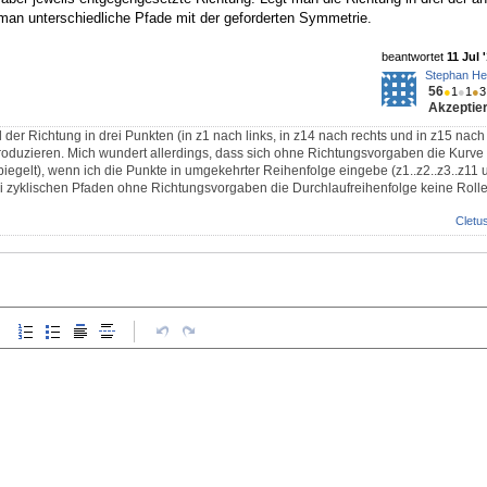
t man unterschiedliche Pfade mit der geforderten Symmetrie.
beantwortet
11 Jul 
Stephan He
56
●
1
●
1
●
3
Akzeptier
 der Richtung in drei Punkten (in z1 nach links, in z14 nach rechts und in z15 nach l
produzieren. Mich wundert allerdings, dass sich ohne Richtungsvorgaben die Kurve
iegelt), wenn ich die Punkte in umgekehrter Reihenfolge eingebe (z1..z2..z3..z11 u
i zyklischen Pfaden ohne Richtungsvorgaben die Durchlaufreihenfolge keine Rolle 
Cletu