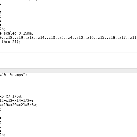
;
;
;
;
;
2h;
e scaled 0.15mm;
0..z18..z19..z13..z14..z13..z5..z4..z10..z16..z15..z16..z17..z11
 thru 21);
="%j-%c.mps";
x6=x7=1/6w;
12=x13=x14=1/2w;
=x19=x20=x21=5/6w;
;
;
;
;
;
2h;