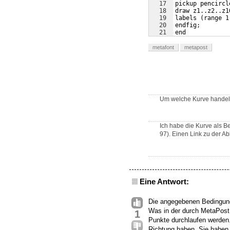
17
pickup pencircl
18
draw z1..z2..z1
19
labels (range 1
20
endfig;
21
end
metafont
metapost
Um welche Kurve handelt 
Ich habe die Kurve als B
97). Einen Link zu der Ab
Eine Antwort:
Die angegebenen Bedingung
Was in der durch MetaPost 
1
Punkte durchlaufen werden
Richtung haben. Sie haben 