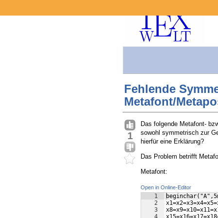
Fehlende Symmet
Metafont/Metapo
Das folgende Metafont- bz
sowohl symmetrisch zur Ger
1
hierfür eine Erklärung?
Das Problem betrifft Metaf
Metafont:
Open in Online-Editor
1
beginchar("A",5
2
x1=x2=x3=x4=x5=
3
x8=x9=x10=x11=x
4
x15=x16=x17=x18