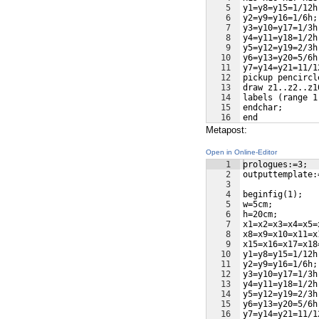
5
y1=y8=y15=1/12h
6
y2=y9=y16=1/6h;
7
y3=y10=y17=1/3h
8
y4=y11=y18=1/2h
9
y5=y12=y19=2/3h
10
y6=y13=y20=5/6h
11
y7=y14=y21=11/1
12
pickup pencircl
13
draw z1..z2..z1
14
labels (range 1
15
endchar;
16
end
Metapost:
Open in Online-Editor
1
prologues:=3;
2
outputtemplate:
3
4
beginfig(1);
5
w=5cm;
6
h=20cm;
7
x1=x2=x3=x4=x5=
8
x8=x9=x10=x11=x
9
x15=x16=x17=x18
10
y1=y8=y15=1/12h
11
y2=y9=y16=1/6h;
12
y3=y10=y17=1/3h
13
y4=y11=y18=1/2h
14
y5=y12=y19=2/3h
15
y6=y13=y20=5/6h
16
y7=y14=y21=11/1