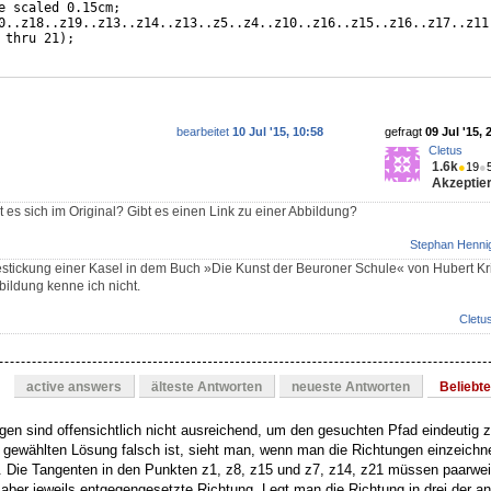
e scaled 0.15cm;
0..z18..z19..z13..z14..z13..z5..z4..z10..z16..z15..z16..z17..z11
 thru 21);
bearbeitet
10 Jul '15, 10:58
gefragt
09 Jul '15, 
Cletus
1.6k
●
19
●
Akzeptier
es sich im Original? Gibt es einen Link zu einer Abbildung?
Stephan Henni
estickung einer Kasel in dem Buch »Die Kunst der Beuroner Schule« von Hubert Kri
bildung kenne ich nicht.
Cletu
active answers
älteste Antworten
neueste Antworten
Beliebt
en sind offensichtlich nicht ausreichend, um den gesuchten Pfad eindeutig 
gewählten Lösung falsch ist, sieht man, wenn man die Richtungen einzeichnet
. Die Tangenten in den Punkten z1, z8, z15 und z7, z14, z21 müssen paarwei
aber jeweils entgegengesetzte Richtung. Legt man die Richtung in drei der 