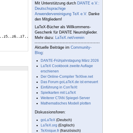
Mit Unterstützung durch
DANTE e.V.:
Deutschsprachige
Anwendervereinigung TeX e.V.
Danke
den Mitgliedern!
LaTeX-Bücher als Willkommens-
Geschenk für DANTE Neumitglieder.
..z5..z6..z7..z6..z12..z18..z17..z9..z8..z9..z3..z4..z12..z20..z
Mehr dazu:
LaTeX.net/verein
Aktuelle Beiträge im
Community-
Blog
:
DANTE-Frühjahrstagung März 2026
LaTeX Cookbook zweite Auflage
erschienen
Der Online-Compiler TeXlive.net
Das Forum goLaTeX.de ist erneuert
Einführung in ConTeXt
Spielkarten mit LaTeX
Weiterer CTAN Spiegel-Server
Mathematisches Modell plotten
Diskussionsforen:
goLaTeX
(Deutsch)
LaTeX.org
(Englisch)
TeXnique.fr
(französisch)