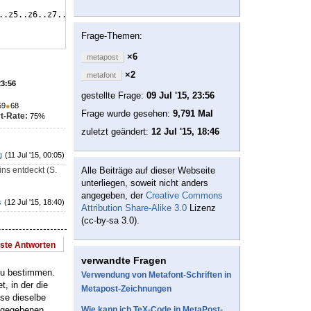
..z5..z6..z7..z6..z12..z18..z17..z9..z8..z9..z3..z4..z12..z20..z
Frage-Themen:
×6
metapost
×2
metafont
23:56
gestellte Frage:
09 Jul '15, 23:56
59
●
68
Frage wurde gesehen:
9,791 Mal
t-Rate:
75%
zuletzt geändert:
12 Jul '15, 18:46
g
(11 Jul '15, 00:05)
ns entdeckt (S.
Alle Beiträge auf dieser Webseite
unterliegen, soweit nicht anders
angegeben, der
Creative Commons
s
(12 Jul '15, 18:40)
Attribution Share-Alike 3.0
Lizenz
(cc-by-sa 3.0).
este Antworten
verwandte Fragen
zu bestimmen.
Verwendung von Metafont-Schriften in
, in der die
Metapost-Zeichnungen
se dieselbe
angegebenen
Wie kann ich TeX-Code in MetaPost-