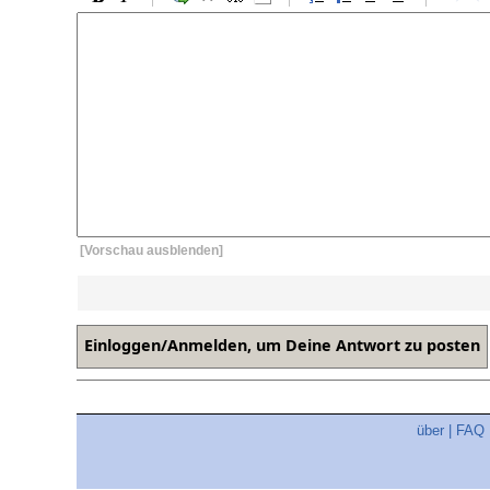
[Vorschau ausblenden]
über
|
FAQ