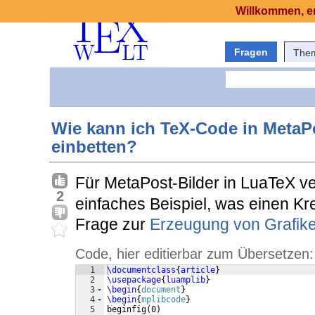
Willkommen, er
Fragen
The
Wie kann ich TeX-Code in MetaP
einbetten?
Für MetaPost-Bilder in LuaTeX 
2
einfaches Beispiel, was einen Kre
Frage zur
Erzeugung von Grafik
Code, hier editierbar zum Übersetzen:
1
\documentclass
{
article
}
2
\usepackage
{
luamplib
}
3
\begin
{
document
}
4
\begin
{
mplibcode
}
5
beginfig
(
0
)