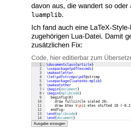
davon aus, die wandert so oder 
.
luamplib
Ich fand auch eine LaTeX-Style-
zugehörigen Lua-Datei. Damit ge
zusätzlichen Fix:
Code, hier editierbar zum Übersetz
1
\documentclass
{
article
}
2
\usepackage
{
pdftexcmds
}
3
\makeatletter
4
\let\pdfstrcmp
=
\pdf
@strcmp
5
\usepackage
{
luatexko-mplib
}
6
\makeatother
7
\begin
{
document
}
8
\begin
{
mplibcode
}
9
  beginfig
(
0
)
10
    draw fullcircle scaled 20;
11
    draw btex 
$
\pi
$
 etex shifted 10 
(
-0.2
12
  endfig;
13
\end
{
mplibcode
}
14
\end
{
document
}
Ausgabe erzeugen