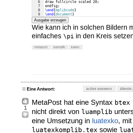
6
draw fullcircle scaled 20;
7
endfig;
8
\end
{
mplibcode
}
9
\end
{
document
}
Ausgabe erzeugen
Wie kann ich in solchen Bildern m
einfaches
in den Kreis setze
\pi
metapost
luamplib
luatex
Eine Antwort:
active answers
älteste
MetaPost hat eine Syntax
btex
1
nicht direkt von
unters
luamplib
eine Umsetzung in
luatexko
, mit
sowie
luatexkomplib.tex
lua