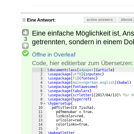
Eine Antwort:
active answers
älteste
Eine einfache Möglichkeit ist, An
3
getrennten, sondern in einem Do
Öffne in Overleaf
Code, hier editierbar zum Übersetzen:
1
\documentclass
[
a4paper
]
{
article
}
2
\usepackage
[
utf8
]
{
inputenc
}
3
\usepackage
[
T1
]
{
fontenc
}
4
\usepackage
[
main=ngerman,english
]
{
babel
}
5
\usepackage
{
fontawesome
}
6
\usepackage
{
tabularx
}
7
\usepackage
{
scrletter
}
[
2017/04/13
]
% für V
8
\usepackage
{
hyperref
}
9
\hypersetup
{
10
  pdftitle=
{
CV Tischa
}
,
11
    pdfmenubar = true,
12
    linkcolor=red,
13
    urlcolor=red,
14
    colorlinks=true,
15
}
16
\makeatletter