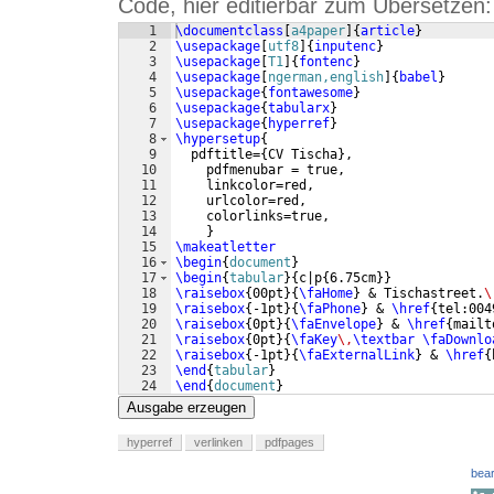
Code, hier editierbar zum Übersetzen:
1
\documentclass
[
a4paper
]
{
article
}
2
\usepackage
[
utf8
]
{
inputenc
}
3
\usepackage
[
T1
]
{
fontenc
}
4
\usepackage
[
ngerman,english
]
{
babel
}
5
\usepackage
{
fontawesome
}
6
\usepackage
{
tabularx
}
7
\usepackage
{
hyperref
}
8
\hypersetup
{
9
  pdftitle=
{
CV Tischa
}
,
10
    pdfmenubar = true,
11
    linkcolor=red,
12
    urlcolor=red,
13
    colorlinks=true,
14
}
15
\makeatletter
16
\begin
{
document
}
17
\begin
{
tabular
}
{
c|p
{
6.75cm
}}
18
\raisebox
{
00pt
}
{
\faHome
}
 & Tischastreet.
\
19
\raisebox
{
-1pt
}
{
\faPhone
}
 & 
\href
{
tel:004
20
\raisebox
{
0pt
}
{
\faEnvelope
}
 & 
\href
{
mailt
21
\raisebox
{
0pt
}
{
\faKey
\,
\textbar
\faDownlo
22
\raisebox
{
-1pt
}
{
\faExternalLink
}
 & 
\href
{
23
\end
{
tabular
}
24
\end
{
document
}
Ausgabe erzeugen
hyperref
verlinken
pdfpages
bear