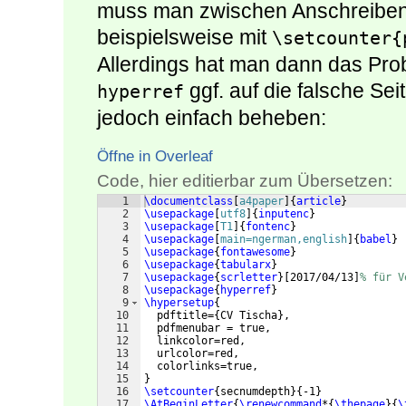
muss man zwischen Anschreiben
beispielsweise mit
\setcounter{
Allerdings hat man dann das Prob
ggf. auf die falsche Se
hyperref
jedoch einfach beheben:
Öffne in Overleaf
Code, hier editierbar zum Übersetzen:
1
\documentclass
[
a4paper
]
{
article
}
2
\usepackage
[
utf8
]
{
inputenc
}
3
\usepackage
[
T1
]
{
fontenc
}
4
\usepackage
[
main=ngerman,english
]
{
babel
}
5
\usepackage
{
fontawesome
}
6
\usepackage
{
tabularx
}
7
\usepackage
{
scrletter
}
[
2017/04/13
]
% für V
8
\usepackage
{
hyperref
}
9
\hypersetup
{
10
  pdftitle=
{
CV Tischa
}
,
11
  pdfmenubar = true,
12
  linkcolor=red,
13
  urlcolor=red,
14
  colorlinks=true,
15
}
16
\setcounter
{
secnumdepth
}
{
-1
}
17
\AtBeginLetter
{
\renewcommand
*
{
\thepage
}
{
\