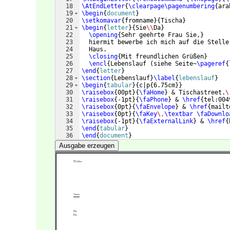
18
\AtEndLetter
{
\clearpage\pagenumbering
{
ara
19
\begin
{
document
}
20
\setkomavar
{
fromname
}
{
Tischa
}
21
\begin
{
letter
}
{
Sie
\\
Da
}
22
\opening
{
Sehr geehrte Frau Sie,
}
23
  hiermit bewerbe ich mich auf die Stelle
24
  Haus.
25
\closing
{
Mit freundlichen Grüßen
}
26
\encl
{
Lebenslauf 
(
siehe Seite~
\pageref
{
27
\end
{
letter
}
28
\section
{
Lebenslauf
}
\label
{
lebenslauf
}
29
\begin
{
tabular
}
{
c|p
{
6.75cm
}}
30
\raisebox
{
00pt
}
{
\faHome
}
 & Tischastreet.
\
31
\raisebox
{
-1pt
}
{
\faPhone
}
 & 
\href
{
tel:004
32
\raisebox
{
0pt
}
{
\faEnvelope
}
 & 
\href
{
mailt
33
\raisebox
{
0pt
}
{
\faKey
\,
\textbar
\faDownlo
34
\raisebox
{
-1pt
}
{
\faExternalLink
}
 & 
\href
{
35
\end
{
tabular
}
36
\end
{
document
}
Ausgabe erzeugen