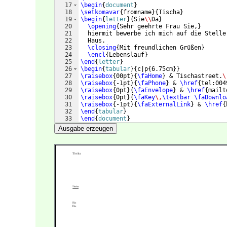
17
\begin
{
document
}
18
\setkomavar
{
fromname
}
{
Tischa
}
19
\begin
{
letter
}
{
Sie
\\
Da
}
20
\opening
{
Sehr geehrte Frau Sie,
}
21
  hiermit bewerbe ich mich auf die Stelle
22
  Haus.
23
\closing
{
Mit freundlichen Grüßen
}
24
\encl
{
Lebenslauf
}
25
\end
{
letter
}
26
\begin
{
tabular
}
{
c|p
{
6.75cm
}}
27
\raisebox
{
00pt
}
{
\faHome
}
 & Tischastreet.
\
28
\raisebox
{
-1pt
}
{
\faPhone
}
 & 
\href
{
tel:004
29
\raisebox
{
0pt
}
{
\faEnvelope
}
 & 
\href
{
mailt
30
\raisebox
{
0pt
}
{
\faKey
\,
\textbar
\faDownlo
31
\raisebox
{
-1pt
}
{
\faExternalLink
}
 & 
\href
{
32
\end
{
tabular
}
33
\end
{
document
}
Ausgabe erzeugen