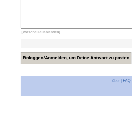
[Vorschau ausblenden]
über
|
FAQ