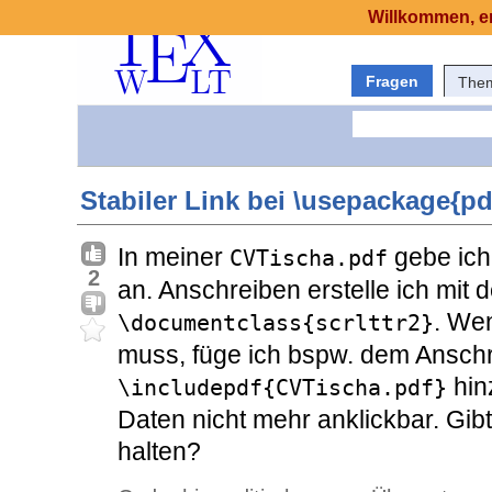
Willkommen, er
Fragen
The
Stabiler Link bei \usepackage{pd
In meiner
gebe ich
CVTischa.pdf
2
an. Anschreiben erstelle ich mi
. We
\documentclass{scrlttr2}
muss, füge ich bspw. dem Ansch
hin
\includepdf{CVTischa.pdf}
Daten nicht mehr anklickbar. Gibt 
halten?