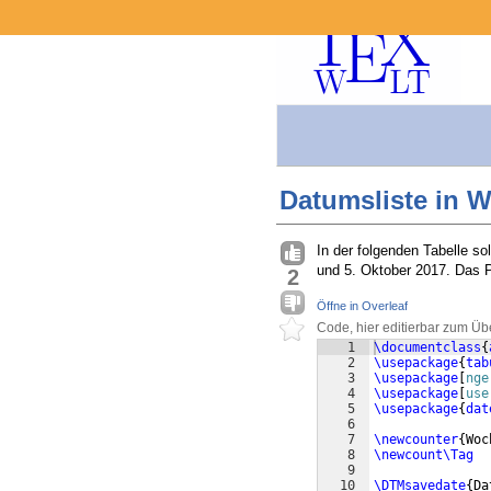
Datumsliste in 
In der folgenden Tabelle s
und 5. Oktober 2017. Das P
2
Öffne in Overleaf
Code, hier editierbar zum Üb
1
\documentclass
{
2
\usepackage
{
tab
3
\usepackage
[
nge
4
\usepackage
[
use
5
\usepackage
{
dat
6
7
\newcounter
{
Woc
8
\newcount\Tag
9
10
\DTMsavedate
{
Da