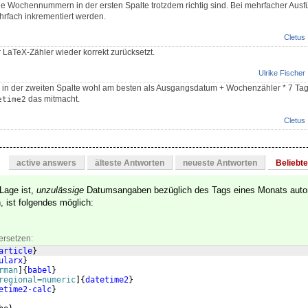
ie Wochennummern in der ersten Spalte trotzdem richtig sind. Bei mehrfacher Aus
rfach inkrementiert werden.
Cletus
r LaTeX-Zähler wieder korrekt zurücksetzt.
Ulrike Fischer
en in der zweiten Spalte wohl am besten als Ausgangsdatum + Wochenzähler * 7 Ta
das mitmacht.
etime2
Cletus
active answers
älteste Antworten
neueste Antworten
Beliebt
 Lage ist,
unzulässige
Datumsangaben bezüglich des Tags eines Monats auto
, ist folgendes möglich:
ersetzen:
article
}
ularx
}
rman
]
{
babel
}
regional=numeric
]
{
datetime2
}
etime2-calc
}