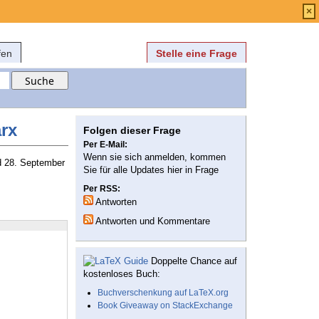
Anmelden
über
FAQ
×
fen
Stelle eine Frage
rx
Folgen dieser Frage
Per E-Mail:
Wenn sie sich anmelden, kommen
nd 28. September
Sie für alle Updates hier in Frage
Per RSS:
Antworten
Antworten und Kommentare
Doppelte Chance auf
kostenloses Buch:
Buchverschenkung auf LaTeX.org
Book Giveaway on StackExchange