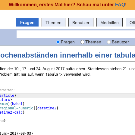
Willkommen, erstes Mal hier? Schau mal unter
FAQ
!
Fragen
Themen
Benutzer
Medaillen
Of
Fragen
Themen
Benutzer
Wochenabständen innerhalb einer tabula
ollten der 10., 17. und 24. August 2017 auftauchen. Stattdessen stehen 21. u
roblem tritt nur auf, wenn
verwendet wird.
tabularx
ersetzen:
article
}
ularx
}
rman
]
{
babel
}
regional=numeric
]
{
datetime2
}
etime2-calc
}
he
}
tum
}
{
2017-08-03
}