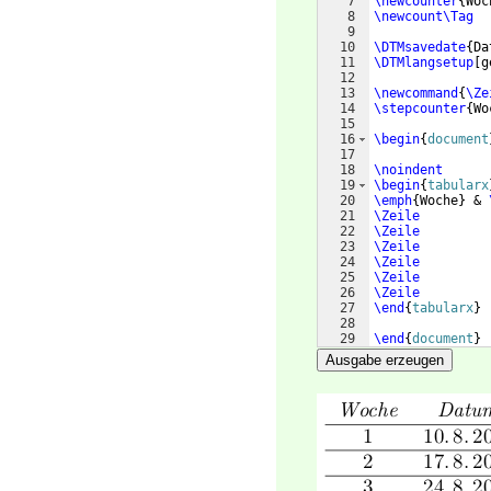
7
\newcounter
{
Woc
8
\newcount\Tag
9
10
\DTMsavedate
{
Da
11
\DTMlangsetup
[
g
12
13
\newcommand
{
\Ze
14
\stepcounter
{
Wo
15
16
\begin
{
document
17
18
\noindent
19
\begin
{
tabularx
20
\emph
{
Woche
}
 & 
21
\Zeile
22
\Zeile
23
\Zeile
24
\Zeile
25
\Zeile
26
\Zeile
27
\end
{
tabularx
}
28
29
\end
{
document
}
Ausgabe erzeugen