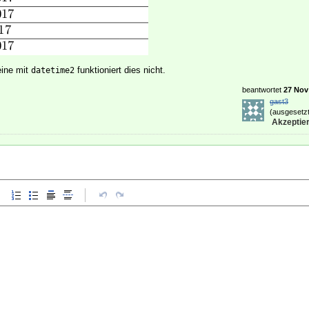
leine mit
funktioniert dies nicht.
datetime2
beantwortet
27 Nov 
gast3
(ausgesetzt
Akzeptier