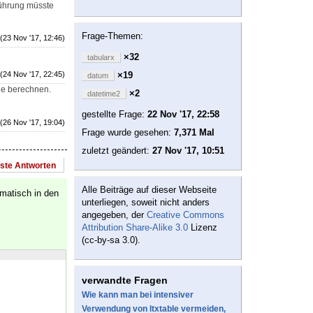
führung müsste
Frage-Themen:
(23 Nov '17, 12:46)
×32
tabularx
(24 Nov '17, 22:45)
×19
datum
ge berechnen.
×2
datetime2
gestellte Frage:
22 Nov '17, 22:58
(26 Nov '17, 19:04)
Frage wurde gesehen:
7,371 Mal
zuletzt geändert:
27 Nov '17, 10:51
este Antworten
Alle Beiträge auf dieser Webseite
matisch in den
unterliegen, soweit nicht anders
angegeben, der
Creative Commons
Attribution Share-Alike 3.0
Lizenz
(cc-by-sa 3.0).
verwandte Fragen
Wie kann man bei intensiver
Verwendung von ltxtable vermeiden,