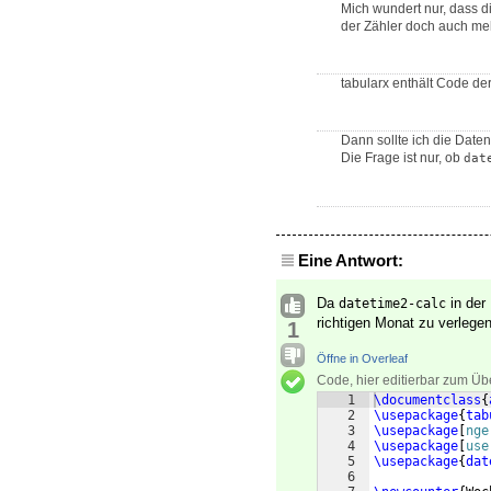
Mich wundert nur, dass d
der Zähler doch auch meh
tabularx enthält Code de
Dann sollte ich die Dat
Die Frage ist nur, ob
dat
Eine Antwort:
Da
in der
datetime2-calc
richtigen Monat zu verlegen
1
Öffne in Overleaf
Code, hier editierbar zum Üb
1
\documentclass
{
2
\usepackage
{
tab
3
\usepackage
[
nge
4
\usepackage
[
use
5
\usepackage
{
dat
6