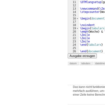
11
\DTMlangsetup
[
g
12
13
\newcommand
{
\Ze
14
\stepcounter
{
Wo
15
16
\begin
{
document
17
18
\noindent
19
\begin
{
tabularx
20
\emph
{
Woche
}
 & 
21
\Zeile
22
\Zeile
23
\Zeile
24
\end
{
tabularx
}
25
26
\end
{
document
}
Ausgabe erzeugen
datum
tabularx
datetime
Das kann nicht funktioni
mehrfach ausführen, um s
einer Zeile keine Berech