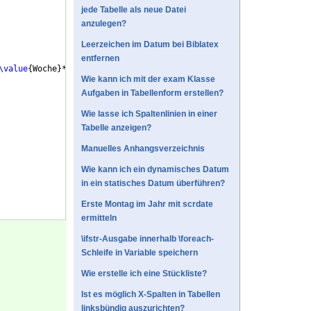
jede Tabelle als neue Datei
anzulegen?
Leerzeichen im Datum bei Biblatex
entfernen
\value
{
Woche
}
*7
\relax
}
\DTMusedate
{
Datum
}
 & 
\hspace
{
1em
}
\tabular
Wie kann ich mit der exam Klasse
Aufgaben in Tabellenform erstellen?
Wie lasse ich Spaltenlinien in einer
Tabelle anzeigen?
Manuelles Anhangsverzeichnis
Wie kann ich ein dynamisches Datum
in ein statisches Datum überführen?
Erste Montag im Jahr mit scrdate
ermitteln
\ifstr-Ausgabe innerhalb \foreach-
Schleife in Variable speichern
Wie erstelle ich eine Stückliste?
Ist es möglich X-Spalten in Tabellen
linksbündig auszurichten?