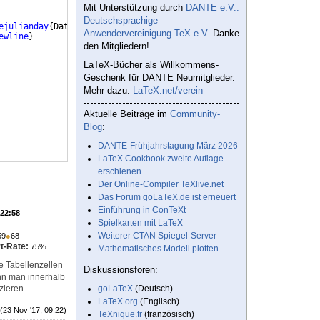
Mit Unterstützung durch
DANTE e.V.:
Deutschsprachige
ejulianday
{
Datum
}
{
\number\Tag
}
\DTMmakeglobal
{
Datum
}
Anwendervereinigung TeX e.V.
Danke
ewline
}
den Mitgliedern!
LaTeX-Bücher als Willkommens-
Geschenk für DANTE Neumitglieder.
Mehr dazu:
LaTeX.net/verein
Aktuelle Beiträge im
Community-
Blog
:
DANTE-Frühjahrstagung März 2026
LaTeX Cookbook zweite Auflage
erschienen
Der Online-Compiler TeXlive.net
Das Forum goLaTeX.de ist erneuert
Einführung in ConTeXt
 22:58
Spielkarten mit LaTeX
Weiterer CTAN Spiegel-Server
59
●
68
t-Rate:
75%
Mathematisches Modell plotten
e Tabellenzellen
Diskussionsforen:
ann man innerhalb
zieren.
goLaTeX
(Deutsch)
LaTeX.org
(Englisch)
(23 Nov '17, 09:22)
TeXnique.fr
(französisch)