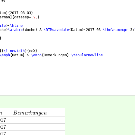
he
}
tum
}
{
2017-08-03
}
erman
]
{
datesep=.
\,
}
ile
}
{
\hline
che
}
\arabic
{
Woche
}
 & 
\DTMsavedate
{
Datum
}
{
2017-08-
\the\numexpr
 3+
}
}
{
\linewidth
}
{
ccX
}
\emph
{
Datum
}
 & 
\emph
{
Bemerkungen
}
\tabularnewline