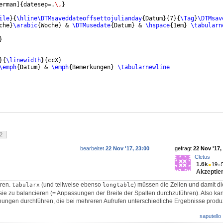
erman
]
{
datesep=.
\,
}
ile
}
{
\hline\DTMsaveddateoffsettojulianday
{
Datum
}
{
7
}
{
\Tag
}
\DTMsav
che
}
\arabic
{
Woche
}
 & 
\DTMusedate
{
Datum
}
 & 
\hspace
{
1em
}
\tabularn
}
}
{
\linewidth
}
{
ccX
}
\emph
{
Datum
}
 & 
\emph
{
Bemerkungen
}
\tabularnewline
2
bearbeitet
22 Nov '17, 23:00
gefragt
22 Nov '17,
Cletus
1.6k
●
19
●
Akzeptier
eren.
(und teilweise ebenso
) müssen die Zeilen und damit di
tabularx
longtable
ie zu balancieren (= Anpassungen der Breite der Spalten durchzuführen). Also k
nungen durchführen, die bei mehreren Aufrufen unterschiedliche Ergebnisse produ
saputello