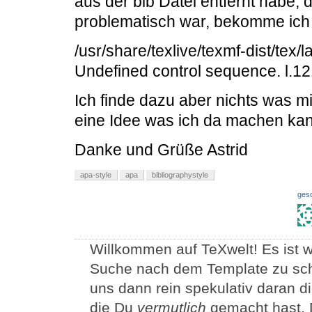
aus der bib Datei entfernt habe,
problematisch war, bekomme ich 
/usr/share/texlive/texmf-dist/tex/
Undefined control sequence. l.1
Ich finde dazu aber nichts was m
eine Idee was ich da machen ka
Danke und Grüße Astrid
apa-style
apa
bibliographystyle
ges
Willkommen auf TeXwelt! Es ist we
Suche nach dem Template zu sch
uns dann rein spekulativ daran 
die Du
vermutlich
gemacht hast. D