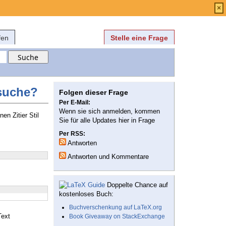
Anmelden
über
FAQ
×
fen
Stelle eine Frage
rsuche?
Folgen dieser Frage
Per E-Mail:
Wenn sie sich anmelden, kommen
en Zitier Stil
Sie für alle Updates hier in Frage
Per RSS:
Antworten
Antworten und Kommentare
Doppelte Chance auf
kostenloses Buch:
Buchverschenkung auf LaTeX.org
Text
Book Giveaway on StackExchange