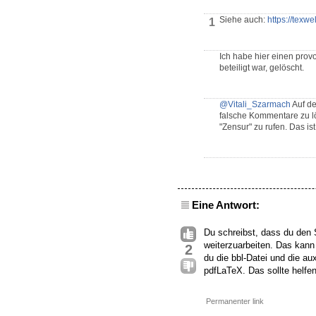
Siehe auch:
https://texwe
1
Ich habe hier einen pro
beteiligt war, gelöscht.
@Vitali_Szarmach
Auf de
falsche Kommentare zu lö
"Zensur" zu rufen. Das i
Eine Antwort:
Du schreibst, dass du den S
weiterzuarbeiten. Das kann
2
du die bbl-Datei und die a
pdfLaTeX. Das sollte helfen
Permanenter link