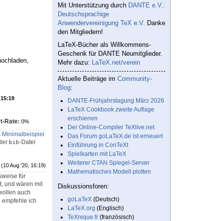
Mit Unterstützung durch
DANTE e.V.:
Deutschsprachige
Anwendervereinigung TeX e.V.
Danke
den Mitgliedern!
LaTeX-Bücher als Willkommens-
Geschenk für DANTE Neumitglieder.
hochladen,
Mehr dazu:
LaTeX.net/verein
Aktuelle Beiträge im
Community-
Blog
:
 15:19
DANTE-Frühjahrstagung März 2026
LaTeX Cookbook zweite Auflage
erschienen
t-Rate:
0%
Der Online-Compiler TeXlive.net
s Minimalbeispiel
Das Forum goLaTeX.de ist erneuert
 der
-Datei
bib
Einführung in ConTeXt
Spielkarten mit LaTeX
Weiterer CTAN Spiegel-Server
(10 Aug '20, 16:19)
Mathematisches Modell plotten
sweise für
st, und wären mit
Diskussionsforen:
wollen auch
goLaTeX
(Deutsch)
l empfehle ich
LaTeX.org
(Englisch)
TeXnique.fr
(französisch)