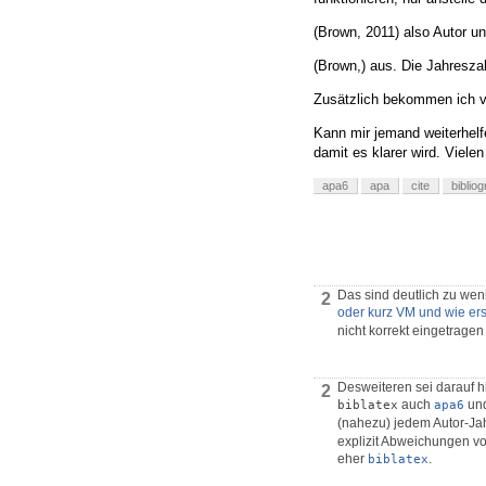
(Brown, 2011) also Autor u
(Brown,) aus. Die Jahresza
Zusätzlich bekommen ich v
Kann mir jemand weiterhelf
damit es klarer wird. Viele
apa6
apa
cite
biblio
Das sind deutlich zu we
2
oder kurz VM und wie ers
nicht korrekt eingetragen 
Desweiteren sei darauf h
2
auch
un
biblatex
apa6
(nahezu) jedem Autor-Jahr
explizit Abweichungen vo
eher
.
biblatex