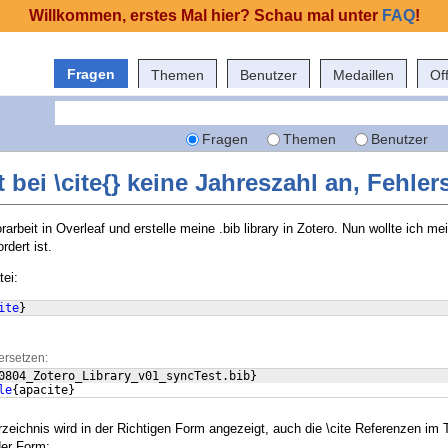
Willkommen, erstes Mal hier? Schau mal unter
FAQ
!
Fragen
Themen
Benutzer
Medaillen
Of
Fragen
Themen
Benutzer
t bei \cite{} keine Jahreszahl an, Fehle
rbeit in Overleaf und erstelle meine .bib library in Zotero. Nun wollte ich mein
rdert ist.
tei:
ite
}
ersetzen:
0804_Zotero_Library_v01_syncTest.bib
}
le
{
apacite
}
zeichnis wird in der Richtigen Form angezeigt, auch die \cite Referenzen im 
der Form: