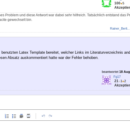
100
●
5
Akzeptier
hes Problem und diese Antwort war dabei sehr hilfreich. Tatsächlich entstand das P
acite gewechselt bin.
Rainer_Berli...
benutzten Latex Template bereitet, welcher Links im Literaturverzeichnis and
esen Absatz auskommentiert hatte war der Fehler behoben.
beantwortet
18 Aug 
Fg17
21
●
1
●
2
Akzeptier