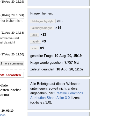
(10 Aug '20, 16:19)
Frage-Themen:
(10 Aug '20, 16:24)
er bisher nicht
×16
bibliographystyle
×14
authoryearstyle
(11 Aug '20, 14:38)
×13
apa
rovokative und
×9
apa6
st da nicht
×9
cite
(17 Aug '20, 12:56)
gestellte Frage:
10 Aug '20, 15:19
Frage wurde gesehen:
7,757 Mal
 2 more comments
zuletzt geändert:
18 Aug '20, 12:52
este Antworten
Alle Beiträge auf dieser Webseite
-Datei
unterliegen, soweit nicht anders
besten löschst
angegeben, der
Creative Commons
 einmal
Attribution Share-Alike 3.0
Lizenz
(cc-by-sa 3.0).
'20, 09:10
rmach