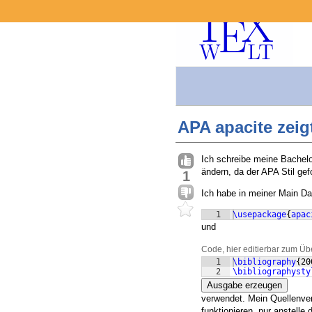
APA apacite zeig
Ich schreibe meine Bachelora
ändern, da der APA Stil gefo
1
Ich habe in meiner Main Da
1
\usepackage
{
apac
und
Code, hier editierbar zum Üb
1
\bibliography
{
20
2
\bibliographysty
Ausgabe erzeugen
verwendet. Mein Quellenver
funktionieren, nur anstelle 