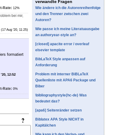
verwandte Fragen
t-Rate:
Wie ändere ich die Autorenreihenfolge
12%
und den Trenner zwischen zwei
roblem bei mir,
Autoren?
Wie passe ich meine Literatuausgabe
(17 Aug '20, 11:25)
an authoryear-style an?
[closed] apacite error / overleaf
elsevier template
ers formatiert
BibLaTeX Style anpassen auf
Anforderung
Problem mit interner BiBLaTeX
'20, 12:52
Quellenliste mit APA6 Package und
Biber
t-Rate:
0%
\bibliographystyle{hc-de} Was
bedeutet das?
[apa6] Seitenränder setzen
Biblatex APA Style NICHT in
Kapitälchen
Wie kann ich den Verlag- und