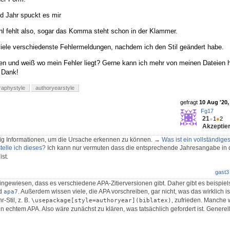
nd Jahr spuckt es mir
hl fehlt also, sogar das Komma steht schon in der Klammer.
iele verschiedenste Fehlermeldungen, nachdem ich den Stil geändert habe.
en und weiß wo mein Fehler liegt? Gerne kann ich mehr von meinen Dateien 
n Dank!
graphystyle
authoryearstyle
gefragt
10 Aug '20,
Fg17
21
●
1
●
2
Akzeptier
nig Informationen, um die Ursache erkennen zu können. →
Was ist ein vollständige
telle ich dieses?
Ich kann nur vermuten dass die entsprechende Jahresangabe in
ist.
gast3
ingewiesen, dass es verschiedene APA-Zitierversionen gibt. Daher gibt es beispiel
d
. Außerdem wissen viele, die APA vorschreiben, gar nicht, was das wirklich i
apa7
-Stil, z. B.
, zufrieden. Manche 
\usepackage[style=authoryear](biblatex)
n echtem APA. Also wäre zunächst zu klären, was tatsächlich gefordert ist. Generel