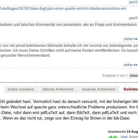
gast3
lt.de/fragen/26787/latex-fugt-jahr-einer-quelle-nicht-in-litarturverzeichnis-ein
gast3
vokativen und falschen Kommentar von jemandem, der an Frage und Kommentaren hi
stefan ♦♦
r von mir privat betriebenen Webseite behalte ich mir nunmal vor, beleidigende, p
schen. Ich muss Deine Schriften nicht auf meine Kosten veröffentlichen. Du brauch
st gesunder Menschenverstand.
stefan ♦♦
Ergebnis 5 von 7
show
active answers
älteste Antworten
neueste Antworten
Beliebt
til geändert hast. Vermutlich hast du danach versucht, mit der bisherigen bbl
 beim Wechsel auf apacite ganz unterschiedliche Probleme produzieren. Am 
ux-Datei, rufst dann erst pdfLaTeX auf, dann BibTeX, dann pdfLaTeX und noch
. Wenn es das nicht tut, zeige uns den Eintrag für Brown in der bib-Datei.
beantwortet
14 Aug 
Vitali_Sza