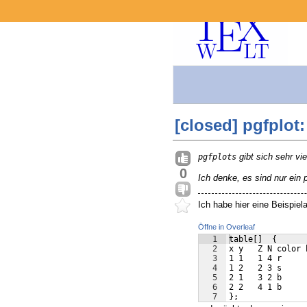
[closed] pgfplot
gibt sich sehr v
pgfplots
0
Ich denke, es sind nur ein p
Ich habe hier eine Beispie
Öffne in Overleaf
1
table[]  {
2
x y   Z N color 
3
1 1   1 4 r     
4
1 2   2 3 s     
5
2 1   3 2 b     
6
2 2   4 1 b     
7
};