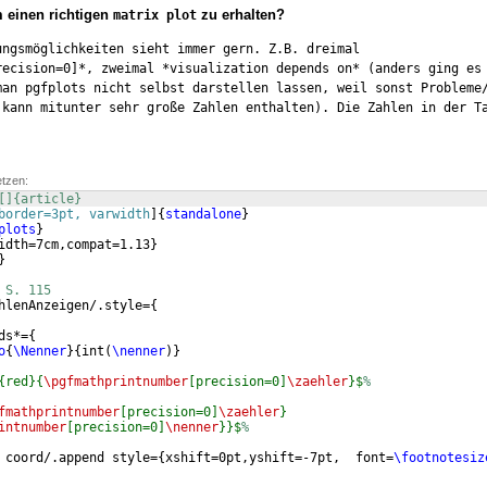
 einen richtigen
zu erhalten?
matrix plot
ngsmöglichkeiten sieht immer gern. Z.B. dreimal 
recision=0]*, zweimal *visualization depends on* (anders ging es 
man pgfplots nicht selbst darstellen lassen, weil sonst Probleme/
 kann mitunter sehr große Zahlen enthalten). Die Zahlen in der Ta
etzen:
[]{article}
border=3pt, varwidth
]
{
standalone
}
plots
}
idth=7cm,compat=1.13
}
}
 S. 115
hlenAnzeigen/.style=
{
ds*=
{
o
{
\Nenner
}
{
int
(
\nenner
)}
{red}{
\pgfmathprintnumber
[precision=0]
\zaehler
}$
%
fmathprintnumber
[precision=0]
\zaehler
}
intnumber
[precision=0]
\nenner
}}$
%
 coord/.append style=
{
xshift=0pt,yshift=-7pt,  font=
\footnotesiz