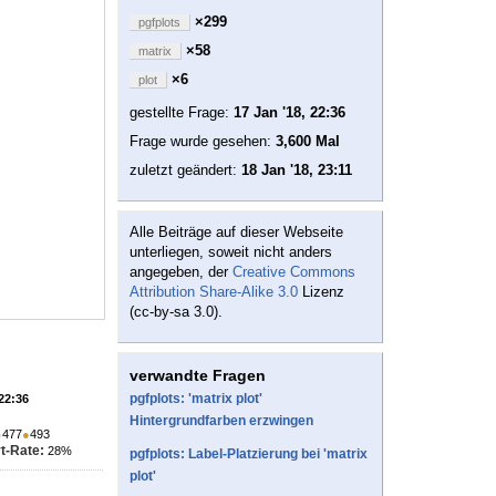
×299
pgfplots
×58
matrix
×6
plot
gestellte Frage:
17 Jan '18, 22:36
Frage wurde gesehen:
3,600 Mal
zuletzt geändert:
18 Jan '18, 23:11
Alle Beiträge auf dieser Webseite
unterliegen, soweit nicht anders
angegeben, der
Creative Commons
Attribution Share-Alike 3.0
Lizenz
(cc-by-sa 3.0).
verwandte Fragen
pgfplots: 'matrix plot'
 22:36
Hintergrundfarben erzwingen
●
477
●
493
t-Rate:
28%
pgfplots: Label-Platzierung bei 'matrix
plot'