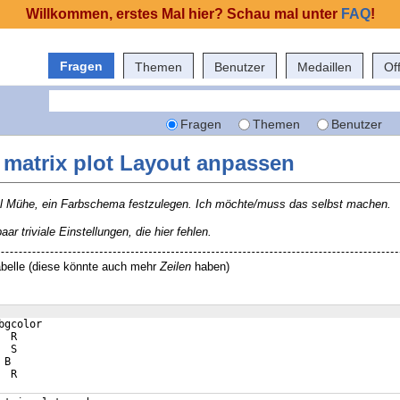
Willkommen, erstes Mal hier? Schau mal unter
FAQ
!
Fragen
Themen
Benutzer
Medaillen
Of
Fragen
Themen
Benutzer
: matrix plot Layout anpassen
iel Mühe, ein Farbschema festzulegen. Ich möchte/muss das selbst machen.
aar triviale Einstellungen, die hier fehlen.
labelle (diese könnte auch mehr
Zeilen
haben)
bgcolor
  R
  S
 B
  R