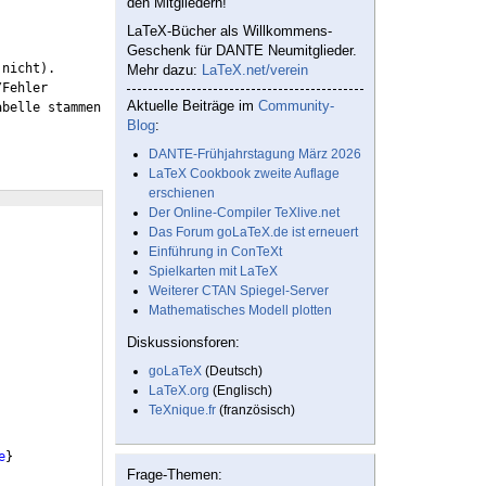
den Mitgliedern!
LaTeX-Bücher als Willkommens-
Geschenk für DANTE Neumitglieder.
nicht).

Mehr dazu:
LaTeX.net/verein
Fehler 
Aktuelle Beiträge im
Community-
belle stammen 
Blog
:
DANTE-Frühjahrstagung März 2026
LaTeX Cookbook zweite Auflage
erschienen
Der Online-Compiler TeXlive.net
Das Forum goLaTeX.de ist erneuert
Einführung in ConTeXt
Spielkarten mit LaTeX
Weiterer CTAN Spiegel-Server
Mathematisches Modell plotten
Diskussionsforen:
goLaTeX
(Deutsch)
LaTeX.org
(Englisch)
TeXnique.fr
(französisch)
e
}
Frage-Themen: