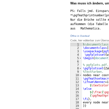
Was muss ich ändern, um
PS: Falls jmd. Einsparu
*\pgfmathprintnumber[p
Nur die Brüche sollte 
aufkommen (die Tabelle
aus   Mathematica.
Öffne in Overleaf
Code, hier editierbar zum Übers
1
%\documentclass
2
\documentclass
[
3
\usepackage
{
pgf
4
\pgfplotsset
{
w
5
\begin
{
document
6
7
% pgfplots.pdf,
8
\pgfplotsset
{
Za
9
%TextFarben, 
10
nodes near coor
11
\pgfmathsetmacr
12
\ifnum\Nenner
=1
13
$
\textcolor
14
\else
15
${
\frac
{
\pg
16
    {
\pgfmathpr
17
\fi
}
,
18
every node near
19
}}