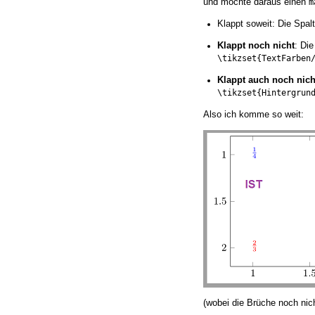
und möchte daraus einen
m
Klappt soweit: Die Spal
Klappt noch nicht
: Di
\tikzset{TextFarben
Klappt auch noch nich
\tikzset{Hintergrun
Also ich komme so weit:
(wobei die Brüche noch nich