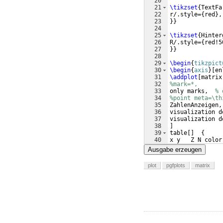
20
21
\tikzset
{
TextFa
22
r/.style=
{
red
}
,
23
}}
24
25
\tikzset
{
Hinter
26
R/.style=
{
red!5
27
}}
28
29
\begin
{
tikzpict
30
\begin
{
axis
}
[
en
31
\addplot
[
matrix
32
%mark=*,
33
only marks,  
% 
34
%point meta=\th
35
ZahlenAnzeigen,
36
visualization d
37
visualization d
38
]
39
table
[
]
{
40
x y   Z N color
41
1 1   1 4 b    
Ausgabe erzeugen
plot
pgfplots
matrix