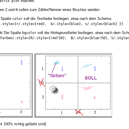
machen.
atrix plot
ten
und
sollen zum Zähler/Nenner eines Bruches werden.
Z
N
e Spalte
soll die
Textfarbe
festlegen, etwa nach dem Schema
color
/.style={r/.style={red},  b/.style={blue}, s/.style={black} }}
t:
Die Spalte
soll die
Hintegrundfarbe
festlegen, etwa nach dem Sc
bgcolor
dFarben/.style={R/.style={red!50},  B/.style={blue!50}, S/.style
t 100% richtig gefärbt sind)