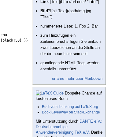
Link
:[Text](http://url.com/ "Titel")
Bild
?![alt Text](/path/img.jpg
"Titel")
nummerierte Liste: 1. Foo 2. Bar
hema
zum Hinzufügen ein
={black!50} }}
Zeilenumbruchs fügen Sie einfach
zwei Leerzeichen an die Stelle an
der die neue Linie sein soll.
grundlegende HTML-Tags werden
ebenfalls unterstützt
erfahre mehr über Markdown
Doppelte Chance auf
kostenloses Buch:
Buchverschenkung auf LaTeX.org
Book Giveaway on StackExchange
Mit Unterstützung durch
DANTE e.V.:
Deutschsprachige
Anwendervereinigung TeX e.V.
Danke