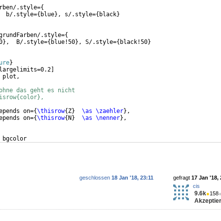
rben/.style=
{
  b/.style=
{
blue
}
, s/.style=
{
black
}
grundFarben/.style=
{
0
}
,  B/.style=
{
blue!50
}
, S/.style=
{
black!50
}
ure
}
largelimits=0.2
]
 plot,
ohne das geht es nicht
isrow{color},
epends on=
{
\thisrow
{
Z
}
\as
\zaehler
}
,
epends on=
{
\thisrow
{
N
}
\as
\nenner
}
,
 bgcolor
   B
geschlossen
18 Jan '18, 23:11
gefragt
17 Jan '18,
cis
9.6k
●
158
Akzeptier