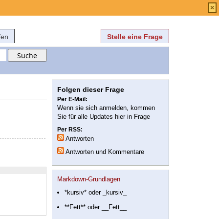
Anmelden
über
FAQ
×
fen
Stelle eine Frage
Folgen dieser Frage
Per E-Mail:
Wenn sie sich anmelden, kommen
Sie für alle Updates hier in Frage
Per RSS:
Antworten
Antworten und Kommentare
Markdown-Grundlagen
*kursiv* oder _kursiv_
**Fett** oder __Fett__