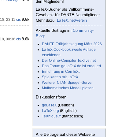
feuersaenger
den Mitgliedern!
LaTeX-Bücher als Willkommens-
Geschenk für DANTE Neumitglieder.
9.6k
'18, 23:11
cis
Mehr dazu:
LaTeX.net/verein
Aktuelle Beiträge im
Community-
Blog
:
9.6k
'18, 00:36
cis
DANTE-Frühjahrstagung März 2026
LaTeX Cookbook zweite Auflage
erschienen
Der Online-Compiler TeXlive.net
Das Forum goLaTeX.de ist erneuert
Einführung in ConTeXt
Spielkarten mit LaTeX
Weiterer CTAN Spiegel-Server
Mathematisches Modell plotten
Diskussionsforen:
goLaTeX
(Deutsch)
LaTeX.org
(Englisch)
TeXnique.fr
(französisch)
Alle Beiträge auf dieser Webseite