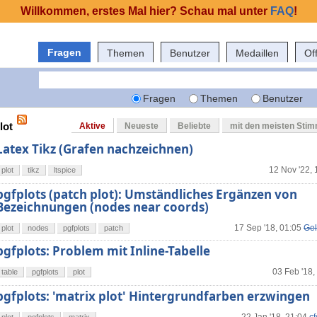
Willkommen, erstes Mal hier? Schau mal unter
FAQ
!
Fragen
Themen
Benutzer
Medaillen
Of
Fragen
Themen
Benutzer
lot
Aktive
Neueste
Beliebte
mit den meisten Sti
Latex Tikz (Grafen nachzeichnen)
12 Nov '22, 
plot
tikz
ltspice
pgfplots (patch plot): Umständliches Ergänzen von
Bezeichnungen (nodes near coords)
17 Sep '18, 01:05
Gel
plot
nodes
pgfplots
patch
pgfplots: Problem mit Inline-Tabelle
03 Feb '18,
table
pgfplots
plot
pgfplots: 'matrix plot' Hintergrundfarben erzwingen