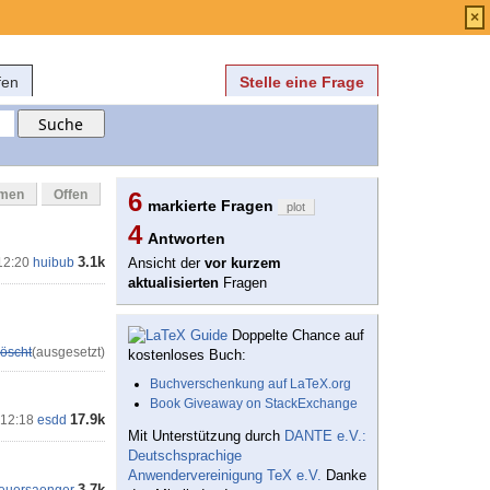
Anmelden
über
FAQ
×
fen
Stelle eine Frage
mmen
Offen
6
markierte Fragen
plot
4
Antworten
3.1k
12:20
huibub
Ansicht der
vor kurzem
aktualisierten
Fragen
Doppelte Chance auf
öscht
(ausgesetzt)
kostenloses Buch:
Buchverschenkung auf LaTeX.org
Book Giveaway on StackExchange
17.9k
 12:18
esdd
Mit Unterstützung durch
DANTE e.V.:
Deutschsprachige
Anwendervereinigung TeX e.V.
Danke
3.7k