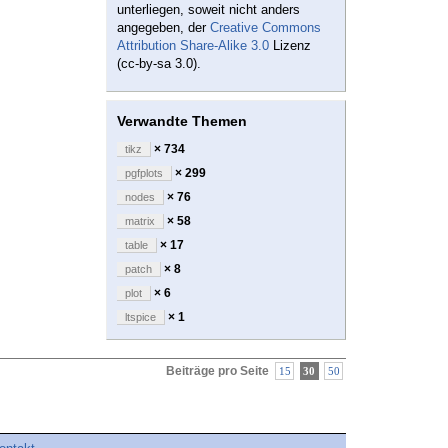
unterliegen, soweit nicht anders
angegeben, der
Creative Commons
Attribution Share-Alike 3.0
Lizenz
(cc-by-sa 3.0).
Verwandte Themen
× 734
tikz
× 299
pgfplots
× 76
nodes
× 58
matrix
× 17
table
× 8
patch
× 6
plot
× 1
ltspice
Beiträge pro Seite
15
30
50