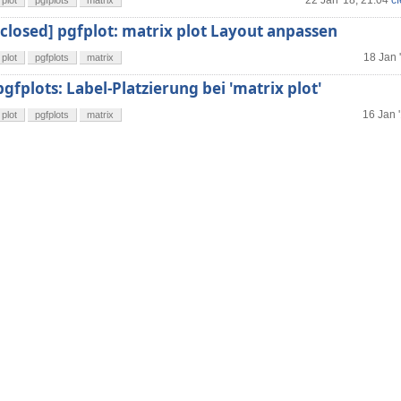
22 Jan '18, 21:04
c
plot
pgfplots
matrix
[closed] pgfplot: matrix plot Layout anpassen
18 Jan 
plot
pgfplots
matrix
pgfplots: Label-Platzierung bei 'matrix plot'
16 Jan 
plot
pgfplots
matrix