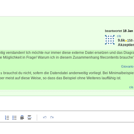
e
}
beantwortet
18 Jan 
cis
9.6k
●
158
Akzeptier
htig verstanden! Ich möchte nur immer diese externe Datei ersetzen und das Diagr
te Möglichkeit in Frage! Warum ich in diesem Zusammenhang filecontents brauche
Giovario
brauchst du nicht, sofern die Datendatei anderweitig vorliegt. Bei Minimalbeispi
ts
er meist auf diese Weise, so dass das Beispiel ohne Weiteres lauffähig ist.
cis