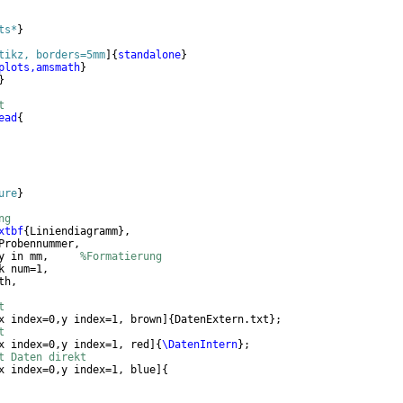
ts*
}
tikz, borders=5mm
]
{
standalone
}
plots,amsmath
}
}
t
ead
{
ure
}
ng
xtbf
{
Liniendiagramm
}
,
Probennummer,
y in mm,     
%Formatierung
k num=1,
th,
t
x index=0,y index=1, brown
]
{
DatenExtern.txt
}
;
t
x index=0,y index=1, red
]
{
\DatenIntern
}
;
t Daten direkt
x index=0,y index=1, blue
]
{