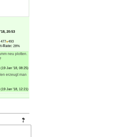
'18, 20:53
●
477
●
493
t-Rate:
28%
amm neu plotten.
?
(19 Jan '18, 08:25)
elen erzeugt man
(19 Jan '18, 12:21)