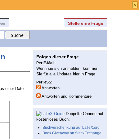
Anmelden
über
FAQ
×
fen
Stelle eine Frage
in
Folgen dieser Frage
Per E-Mail:
Wenn sie sich anmelden, kommen
Sie für alle Updates hier in Frage
Per RSS:
Antworten
us einer Datei
Antworten und Kommentare
Doppelte Chance auf
kostenloses Buch:
Buchverschenkung auf LaTeX.org
Book Giveaway on StackExchange