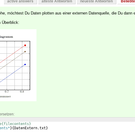
active answers
älteste Antworten
neueste Antworten
Beliebt
ehe, möchtest Du Daten plotten aus einer externen Datenquelle, die Du dann e
 Überblick:
ersetzen:
e{filecontents}
ents*
}
{
DatenExtern.txt
}