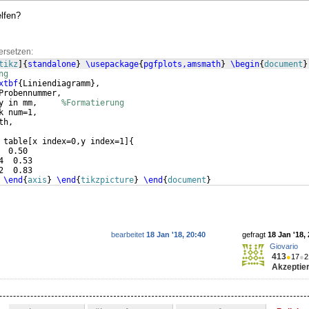
elfen?
ersetzen:
tikz
]
{
standalone
}
\usepackage
{
pgfplots,amsmath
}
\begin
{
document
}
ng
xtbf
{
Liniendiagramm
}
,
Probennummer,
y in mm,     
%Formatierung
k num=1,
th,
 table
[
x index=0,y index=1
]
{
  0.50
4  0.53
2  0.83
 
\end
{
axis
}
\end
{
tikzpicture
}
\end
{
document
}
bearbeitet
18 Jan '18, 20:40
gefragt
18 Jan '18,
Giovario
413
●
17
●
2
Akzeptier