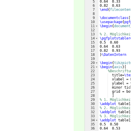
5
0.64  0.33
6
0.82  0.63
7
\end
{
fileconten
8
9
\documentclass
[
10
\usepackage
{
pgf
11
\begin
{
document
12
13
% 2. Möglichkei
14
\pgfplotstabler
15
0.5  0.60
16
0.64  0.63
17
0.82  0.93
18
}
\DatenIntern
19
20
\begin
{
tikzpict
21
\begin
{
axis
}
[
22
%Beschriftu
23
  title=
\te
24
  xlabel = 
25
  ylabel = 
26
  minor tic
27
  grid = bo
28
]
29
% 1. Möglichkei
30
\addplot
 table
[
31
% 2. Möglichkei
32
\addplot
 table
[
33
% 3. Möglichkei
34
\addplot
 table
[
35
0.5  0.50
36
0.64  0.53