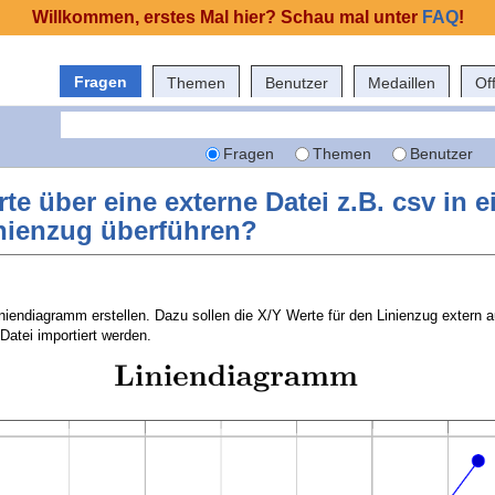
Willkommen, erstes Mal hier? Schau mal unter
FAQ
!
Fragen
Themen
Benutzer
Medaillen
Of
Fragen
Themen
Benutzer
e über eine externe Datei z.B. csv in e
nienzug überführen?
niendiagramm erstellen. Dazu sollen die X/Y Werte für den Linienzug extern a
Datei importiert werden.