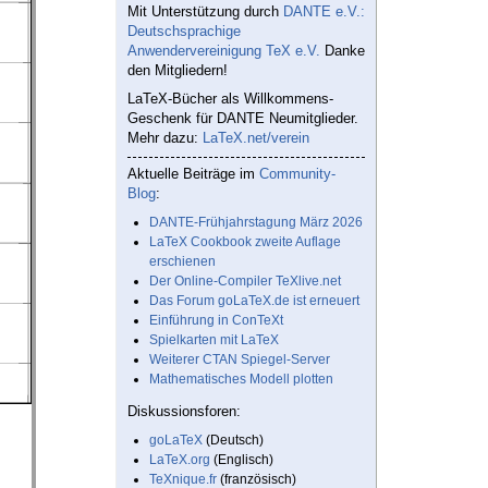
Mit Unterstützung durch
DANTE e.V.:
Deutschsprachige
Anwendervereinigung TeX e.V.
Danke
den Mitgliedern!
LaTeX-Bücher als Willkommens-
Geschenk für DANTE Neumitglieder.
Mehr dazu:
LaTeX.net/verein
Aktuelle Beiträge im
Community-
Blog
:
DANTE-Frühjahrstagung März 2026
LaTeX Cookbook zweite Auflage
erschienen
Der Online-Compiler TeXlive.net
Das Forum goLaTeX.de ist erneuert
Einführung in ConTeXt
Spielkarten mit LaTeX
Weiterer CTAN Spiegel-Server
Mathematisches Modell plotten
Diskussionsforen:
goLaTeX
(Deutsch)
LaTeX.org
(Englisch)
TeXnique.fr
(französisch)