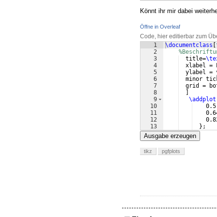
Könnt ihr mir dabei weiterh
Öffne in Overleaf
Code, hier editierbar zum Üb
1
\documentclass
[
2
%Beschriftu
3
  title=
\te
4
  xlabel = 
5
  ylabel = 
6
  minor tic
7
  grid = bo
8
]
9
\addplot
10
    0.5
11
    0.6
12
    0.8
13
}
;   
Ausgabe erzeugen
tikz
pgfplots