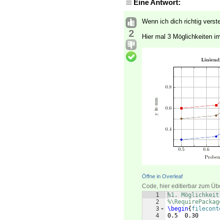
Eine Antwort:
Wenn ich dich richtig verst
2
Hier mal 3 Möglichkeiten im
Öffne in Overleaf
Code, hier editierbar zum Üb
1
%1. Möglichkeit
2
%\RequirePackag
3
\begin
{
filecont
4
0.5  0.30 