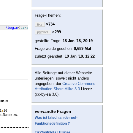
Frage-Themen:
×734
tikz
\begin
{
tikzpicture
}
\begin
{
axis
}
[
×299
pgfplots
gestellte Frage:
18 Jan '18, 20:19
Frage wurde gesehen:
9,689 Mal
zuletzt geändert:
19 Jan '18, 12:22
Alle Beiträge auf dieser Webseite
unterliegen, soweit nicht anders
angegeben, der
Creative Commons
Attribution Share-Alike 3.0
Lizenz
(cc-by-sa 3.0).
 20:19
1
●
26
verwandte Fragen
t-Rate:
0%
Was ist falsch an der pgf-
Funktionsdefinition ?
TikZ/pgfplots | Ellipse