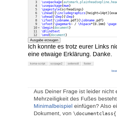
3
\usepackage
[
automark,plainheadsepline,hea
4
\usepackage
{
mwe
}
5
\pagestyle
{
scrheadings
}
6
\ihead
[{
\includegraphics
[
height=14pt
]
{
exa
7
\ohead
[
\Dep
]
{
\Dep
}
8
\ifoot
[
\jobname
.pdf
]
{
\jobname
.pdf
}
9
\ofoot
[
\pagemark
~ / 
\hspace
*
{
0.1mm
}
\page
10
\begin
{
document
}
11
\Blindtext
12
\end
{
document
}
Ausgabe erzeugen
Ich konnte es trotz eurer Links ni
eine etwaige Erklärung. Danke.
koma-script
scrpage2
seitenstil
footer
bear
Aus Deiner Frage ist leider nicht 
Mehrzeiligkeit des Fußes besteht.
Minimalbeispiel
einfügen? Also ei
Dokument, von
\documentclass{