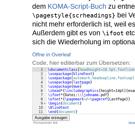
dem
KOMA-Script-Buch
zu entne
bei V
\pagestyle{scrheadings}
nicht mehr erforderlich ist, weil 
Außerdem gibt es von
etc
\ifoot
sich die Wiederholung im option
Öffne in Overleaf
Code, hier editierbar zum Übersetzen:
1
\documentclass
[
headheight=18.5pt,footline
2
\usepackage
{
blindtext
}
3
\usepackage
[
automark,headsepline,footsepl
4
\usepackage
{
lastpage
}
5
\usepackage
{
mwe
}
6
\ihead
*
{
\includegraphics
[
height=14pt
]
{
exa
7
\ifoot
*
{
Datei:
\\
\jobname
.pdf
}
8
\ofoot
*
{
\pagemark
~/~
\pageref
{
LastPage
}}
9
\begin
{
document
}
10
\Blindtext
11
\end
{
document
}
Ausgabe erzeugen
Permanenter link
bear