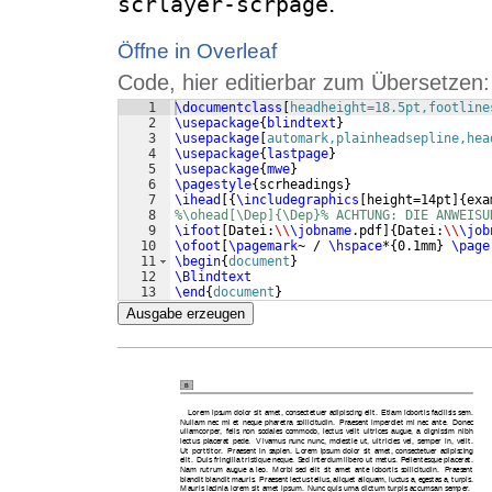
:
scrlayer-scrpage
Öffne in Overleaf
Code, hier editierbar zum Übersetzen:
1
\documentclass
[
headheight=18.5pt,footline
2
\usepackage
{
blindtext
}
3
\usepackage
[
automark,plainheadsepline,hea
4
\usepackage
{
lastpage
}
5
\usepackage
{
mwe
}
6
\pagestyle
{
scrheadings
}
7
\ihead
[{
\includegraphics
[
height=14pt
]
{
exa
8
%\ohead[\Dep]{\Dep}% ACHTUNG: DIE ANWEISU
9
\ifoot
[
Datei:
\\
\jobname
.pdf
]
{
Datei:
\\
\job
10
\ofoot
[
\pagemark
~ / 
\hspace
*
{
0.1mm
}
\page
11
\begin
{
document
}
12
\Blindtext
13
\end
{
document
}
Ausgabe erzeugen