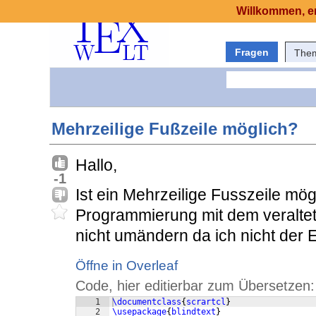
Willkommen, er
Fragen
The
Mehrzeilige Fußzeile möglich?
Hallo,
-1
Ist ein Mehrzeilige Fusszeile mö
Programmierung mit dem veraltete
nicht umändern da ich nicht der 
Öffne in Overleaf
Code, hier editierbar zum Übersetzen:
1
\documentclass
{
scrartcl
}
2
\usepackage
{
blindtext
}