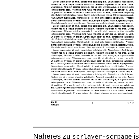
Näheres zu
is
scrlayer-scrpage