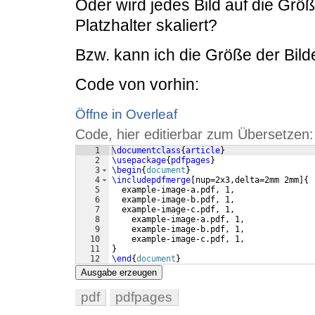
Oder wird jedes Bild auf die Grö
Platzhalter skaliert?
Bzw. kann ich die Größe der Bil
Code von vorhin:
Öffne in Overleaf
Code, hier editierbar zum Übersetzen:
1
\documentclass
{
article
}
2
\usepackage
{
pdfpages
}
3
\begin
{
document
}
4
\includepdfmerge
[
nup=2x3,delta=2mm 2mm
]
{
5
  example-image-a.pdf, 1,
6
  example-image-b.pdf, 1,
7
  example-image-c.pdf, 1,
8
    example-image-a.pdf, 1,
9
    example-image-b.pdf, 1,
10
    example-image-c.pdf, 1,
11
}
12
\end
{
document
}
Ausgabe erzeugen
pdf
pdfpages