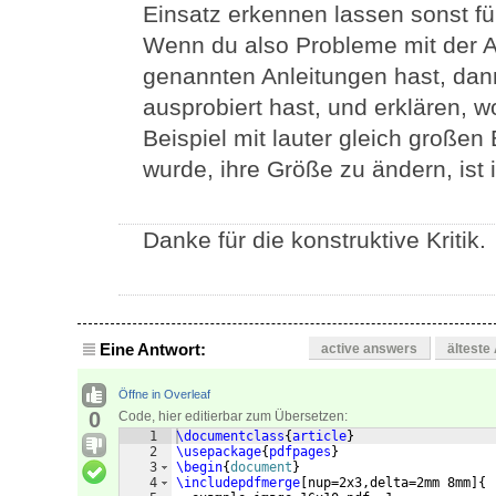
Einsatz erkennen lassen sonst f
Wenn du also Probleme mit der 
genannten Anleitungen hast, dan
ausprobiert hast, und erklären, w
Beispiel mit lauter gleich großen 
wurde, ihre Größe zu ändern, ist 
Danke für die konstruktive Kritik.
Eine Antwort:
active answers
älteste
Öffne in Overleaf
0
Code, hier editierbar zum Übersetzen:
1
\documentclass
{
article
}
2
\usepackage
{
pdfpages
}
3
\begin
{
document
}
4
\includepdfmerge
[
nup=2x3,delta=2mm 8mm
]
{