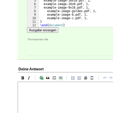
5
  example-image-16x10.pdf, 1,
6
  example-image-16x9.pdf, 1,
7
  example-image-9x16.pdf, 1,
8
    example-image-golden.pdf, 1,
9
    example-image-b.pdf, 1,
10
    example-image-c.pdf, 1,
11
}
12
\end
{
document
}
Ausgabe erzeugen
Permanenter link
Deine Antwort