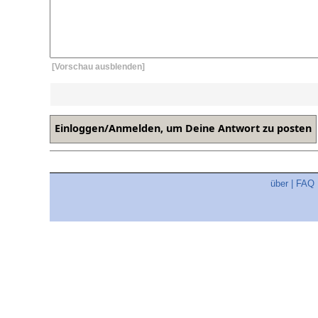
[Vorschau ausblenden]
über
|
FAQ