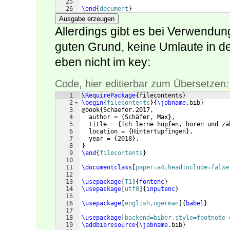
25
26
\end
{
document
}
Ausgabe erzeugen
Allerdings gibt es bei Verwendu
guten Grund, keine Umlaute in d
eben nicht im key:
Code, hier editierbar zum Übersetzen:
1
\RequirePackage
{
filecontents
}
2
\begin
{
filecontents
}
{
\jobname
.bib
}
3
@book
{
Schaefer.2017,
4
  author = 
{
Schäfer, Max
}
,
5
  title = 
{
Ich lerne hüpfen, hören und zä
6
  location = 
{
Hintertupfingen
}
,
7
  year = 
{
2018
}
,
8
}
9
\end
{
filecontents
}
10
11
\documentclass
[
paper=a4,headinclude=false
12
13
\usepackage
[
T1
]
{
fontenc
}
14
\usepackage
[
utf8
]
{
inputenc
}
15
16
\usepackage
[
english,ngerman
]
{
babel
}
17
18
\usepackage
[
backend=biber,style=footnote-
19
\addbibresource
{
\jobname
.bib
}