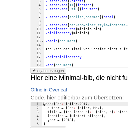
3
\usepackage
{
kpfonts
}
4
\usepackage
[
T1
]
{
fontenc
}
5
\usepackage
[
utf8
]
{
inputenc
}
6
7
\usepackage
[
english,ngerman
]
{
babel
}
8
9
\usepackage
[
backend=biber,style=footnote-
10
\addbibresource
{
minibib.bib
}
11
\bibliography
{
minibib
}
12
13
\begin
{
document
}
14
15
Ich kann den Titel von Schäfer nicht aufr
16
17
\printbibliography
18
19
\end
{
document
}
Ausgabe erzeugen
Hier eine Minimal-bib, die nicht fu
Öffne in Overleaf
Code, hier editierbar zum Übersetzen:
1
@book
{
Sch
\"
{
a
}
fer.2017,
2
  author = 
{
Sch
\"
{
a
}
fer, Max
}
,
3
  title = 
{
Ich lerne h
{
\"
u
}
pfen, h
{
\"
o
}
ren
4
  location = 
{
Hintertupfingen
}
,
5
  year = 
{
2018
}
,
6
}