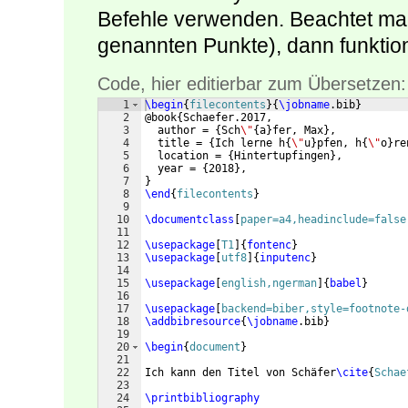
Befehle verwenden. Beachtet man
genannten Punkte), dann funktioni
Code, hier editierbar zum Übersetzen:
1
\begin
{
filecontents
}
{
\jobname
.bib
}
2
@book
{
Schaefer.2017,
3
  author = 
{
Sch
\"
{
a
}
fer, Max
}
,
4
  title = 
{
Ich lerne h
{
\"
u
}
pfen, h
{
\"
o
}
re
5
  location = 
{
Hintertupfingen
}
,
6
  year = 
{
2018
}
,
7
}
8
\end
{
filecontents
}
9
10
\documentclass
[
paper=a4,headinclude=false
11
12
\usepackage
[
T1
]
{
fontenc
}
13
\usepackage
[
utf8
]
{
inputenc
}
14
15
\usepackage
[
english,ngerman
]
{
babel
}
16
17
\usepackage
[
backend=biber,style=footnote-
18
\addbibresource
{
\jobname
.bib
}
19
20
\begin
{
document
}
21
22
Ich kann den Titel von Schäfer
\cite
{
Schae
23
24
\printbibliography