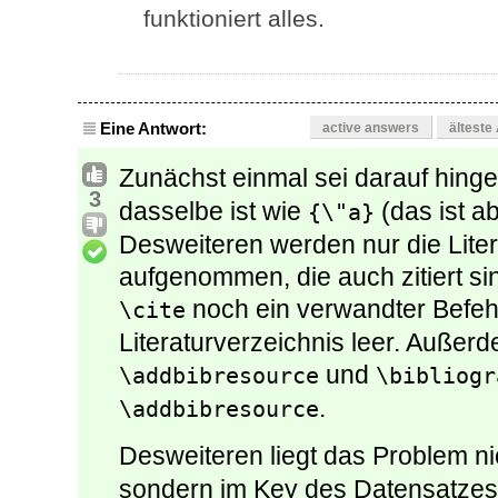
funktioniert alles.
Eine Antwort:
active answers
älteste
Zunächst einmal sei darauf hing
3
dasselbe ist wie
(das ist a
{\"a}
Desweiteren werden nur die Liter
aufgenommen, die auch zitiert si
noch ein verwandter Befehl
\cite
Literaturverzeichnis leer. Außerd
und
\addbibresource
\bibliogr
.
\addbibresource
Desweiteren liegt das Problem ni
sondern im Key des Datensatzes.