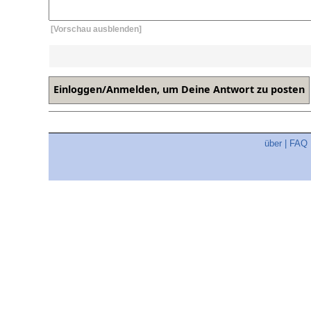
[Vorschau ausblenden]
über
|
FAQ