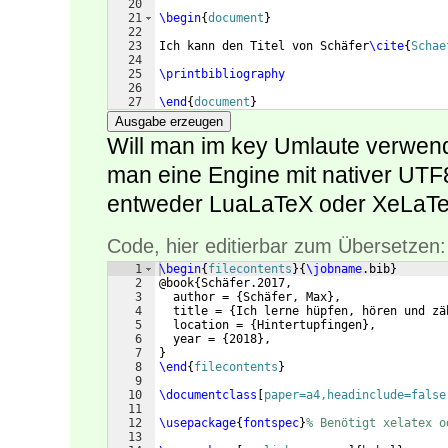
20
21
\begin
{
document
}
22
23
Ich kann den Titel von Schäfer
\cite
{
Schae
24
25
\printbibliography
26
27
\end
{
document
}
Ausgabe erzeugen
Will man im key Umlaute verwen
man eine Engine mit nativer UTF
entweder LuaLaTeX oder XeLaTeX
Code, hier editierbar zum Übersetzen:
1
\begin
{
filecontents
}
{
\jobname
.bib
}
2
@book
{
Schäfer.2017,
3
  author = 
{
Schäfer, Max
}
,
4
  title = 
{
Ich lerne hüpfen, hören und zä
5
  location = 
{
Hintertupfingen
}
,
6
  year = 
{
2018
}
,
7
}
8
\end
{
filecontents
}
9
10
\documentclass
[
paper=a4,headinclude=false
11
12
\usepackage
{
fontspec
}
% Benötigt xelatex o
13