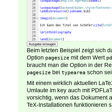
14
\usepackage
[
english,ngerman
]
{
babel
}
15
16
\usepackage
[
backend=biber,style=footnote-
17
\addbibresource
{
\jobname
.bib
}
18
19
\begin
{
document
}
20
21
Ich kann den Titel von Schäfer
\cite
{
Schäf
22
23
\printbibliography
24
25
\end
{
document
}
Ausgabe erzeugen
Beim letzten Beispiel zeigt sich d
Option
mit dem Wert
pagesize
p
braucht man die Option in der Reg
bei
schon seit
pagesize
typearea
Mit einem wirklich aktuellen LaT
Umlaute im key auch mit PDFLaT
vorsichtig, wenn das Dokument au
TeX-Installationen funktionieren so