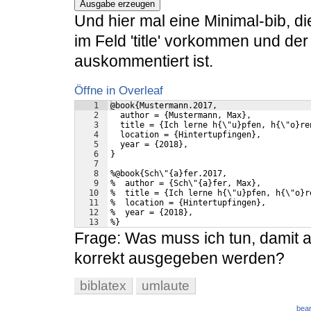
Ausgabe erzeugen
Und hier mal eine Minimal-bib, die
im Feld 'title' vorkommen und der
auskommentiert ist.
Öffne in Overleaf
1
@book{Mustermann.2017,
2
  author = {Mustermann, Max},
3
  title = {Ich lerne h{\"u}pfen, h{\"o}re
4
  location = {Hintertupfingen},
5
  year = {2018},
6
}
7
8
%@book{Sch\"{a}fer.2017,
9
%  author = {Sch\"{a}fer, Max},
10
%  title = {Ich lerne h{\"u}pfen, h{\"o}r
11
%  location = {Hintertupfingen},
12
%  year = {2018},
13
%}
Frage: Was muss ich tun, damit
korrekt ausgegeben werden?
biblatex
umlaute
bear