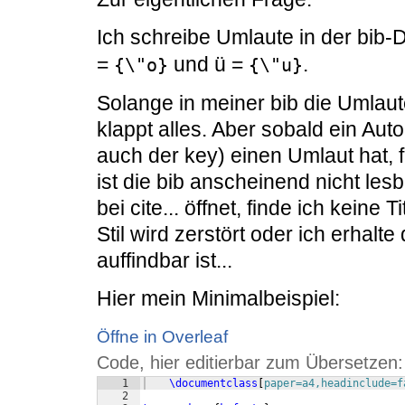
Ich schreibe Umlaute in der bib-
=
und ü =
.
{\"o}
{\"u}
Solange in meiner bib die Umlaute
klappt alles. Aber sobald ein A
auch der key) einen Umlaut hat, 
ist die bib anscheinend nicht le
bei cite... öffnet, finde ich keine
Stil wird zerstört oder ich erhalt
auffindbar ist...
Hier mein Minimalbeispiel:
Öffne in Overleaf
Code, hier editierbar zum Übersetzen:
1
\documentclass
[
paper=a4,headinclude=f
2