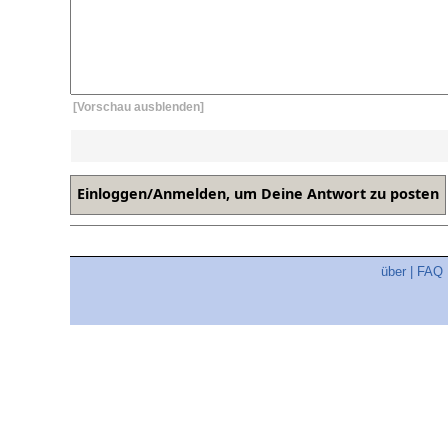
[Vorschau ausblenden]
über
|
FAQ