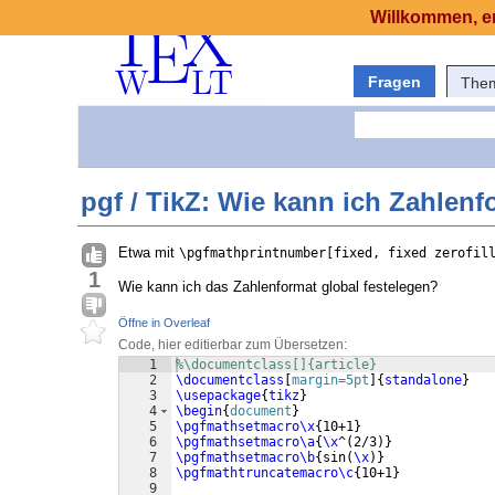
Willkommen, er
Fragen
The
pgf / TikZ: Wie kann ich Zahlenf
Etwa mit
\pgfmathprintnumber[fixed, fixed zerofil
1
Wie kann ich das Zahlenformat global festelegen?
Öffne in Overleaf
Code, hier editierbar zum Übersetzen:
1
%\documentclass[]{article}
2
\documentclass
[
margin=5pt
]
{
standalone
}
3
\usepackage
{
tikz
}
4
\begin
{
document
}
5
\pgfmathsetmacro\x
{
10+1
}
6
\pgfmathsetmacro\a
{
\x
^
(
2/3
)}
7
\pgfmathsetmacro\b
{
sin
(
\x
)}
8
\pgfmathtruncatemacro\c
{
10+1
}
9