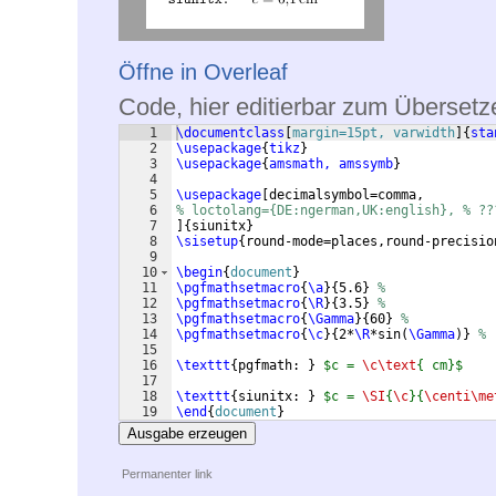
Öffne in Overleaf
Code, hier editierbar zum Übersetz
1
\documentclass
[
margin=15pt, varwidth
]
{
sta
2
\usepackage
{
tikz
}
3
\usepackage
{
amsmath, amssymb
}
4
5
\usepackage
[
decimalsymbol=comma,
6
% loctolang={DE:ngerman,UK:english}, % ??
7
]
{
siunitx
}
8
\sisetup
{
round-mode=places,round-precisio
9
10
\begin
{
document
}
11
\pgfmathsetmacro
{
\a
}
{
5.6
}
%  
12
\pgfmathsetmacro
{
\R
}
{
3.5
}
%  
13
\pgfmathsetmacro
{
\Gamma
}
{
60
}
% 
14
\pgfmathsetmacro
{
\c
}
{
2*
\R
*sin
(
\Gamma
)}
%
15
16
\texttt
{
pgfmath: 
}
$c = 
\c\text
{ cm}$
17
18
\texttt
{
siunitx: 
}
$c = 
\SI
{
\c
}{
\centi\me
19
\end
{
document
}
Ausgabe erzeugen
Permanenter link