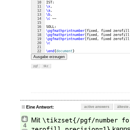
10
IST: 
11
\x
,
12
\a
, 
13
\b
,
14
\c
 ~~
15
16
SOLL: 
17
\pgfmathprintnumber
[
fixed, fixed zerofill
18
\pgfmathprintnumber
[
fixed, fixed zerofill
19
\pgfmathprintnumber
[
fixed, fixed zerofill
20
\c
21
22
\end
{
document
}
Ausgabe erzeugen
pgf
tikz
Eine Antwort:
active answers
älteste
Mit
\tikzset{/pgf/number fo
4
kanns
zerofill,precision=1}