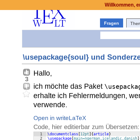
Willkommen, er
Fragen
The
\usepackage{soul} und Sonderz
Hallo,
3
ich möchte das Paket
\usepacka
erhalte ich Fehlermeldungen, we
verwende.
Open in writeLaTeX
Code, hier editierbar zum Übersetzen:
1
\documentclass
[
12pt
]
{
article
}
2
\usepackage
[
main=ngerman,icelandic,danish
]