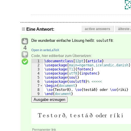
Eine Antwort:
active answers
älteste
Die wunderbar einfache Lösung heißt:
:
soulutf8
4
Open in writeLaTeX
Code, hier editierbar zum Übersetzen:
1
\documentclass
[
12pt
]
{
article
}
2
\usepackage
[
main=ngerman,icelandic,danish
]
3
\usepackage
[
T1
]
{
fontenc
}
4
\usepackage
[
utf8
]
{
inputenc
}
5
\usepackage
{
soul
}
6
\usepackage
{
soulutf8
}
% <<<<<
7
\begin
{
document
}
8
\so
{
Testorð
}
, 
\so
{
testáð
}
 oder 
\so
{
ríki
}
9
\end
{
document
}
Ausgabe erzeugen
Permanenter link