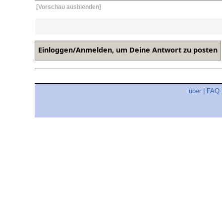
[Vorschau ausblenden]
über
|
FAQ