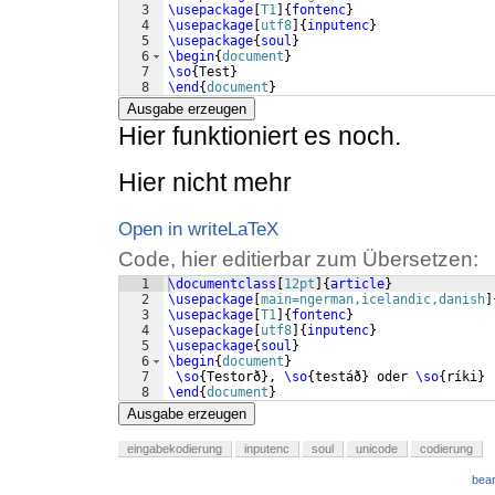
3
\usepackage
[
T1
]
{
fontenc
}
4
\usepackage
[
utf8
]
{
inputenc
}
5
\usepackage
{
soul
}
6
\begin
{
document
}
7
\so
{
Test
}
8
\end
{
document
}
Ausgabe erzeugen
Hier funktioniert es noch.
Hier nicht mehr
Open in writeLaTeX
Code, hier editierbar zum Übersetzen:
1
\documentclass
[
12pt
]
{
article
}
2
\usepackage
[
main=ngerman,icelandic,danish
]
3
\usepackage
[
T1
]
{
fontenc
}
4
\usepackage
[
utf8
]
{
inputenc
}
5
\usepackage
{
soul
}
6
\begin
{
document
}
7
\so
{
Testorð
}
, 
\so
{
testáð
}
 oder 
\so
{
ríki
}
8
\end
{
document
}
Ausgabe erzeugen
eingabekodierung
inputenc
soul
unicode
codierung
bear