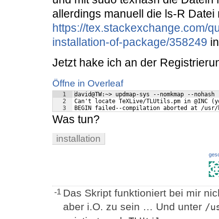
allerdings manuell die ls-R Date
https://tex.stackexchange.com/q
installation-of-package/358249
in
Jetzt hake ich an der Registrieru
Öffne in Overleaf
1
david@TW:~> updmap-sys --nomkmap --nohash 
2
Can't locate TeXLive/TLUtils.pm in @INC (y
3
BEGIN failed--compilation aborted at /usr/
Was tun?
installation
ges
Das Skript funktioniert bei mir ni
-1
aber i.O. zu sein … Und unter
/u