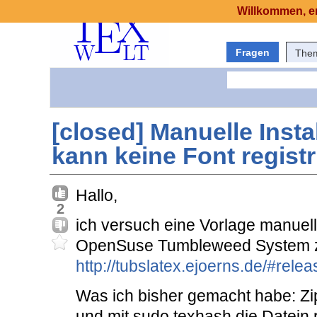
Willkommen, er
Fragen
The
[closed] Manuelle Insta
kann keine Font registr
Hallo,
2
ich versuch eine Vorlage manuel
OpenSuse Tumbleweed System zu i
http://tubslatex.ejoerns.de/#rele
Was ich bisher gemacht habe: Zip
und mit sudo texhash die Datein r