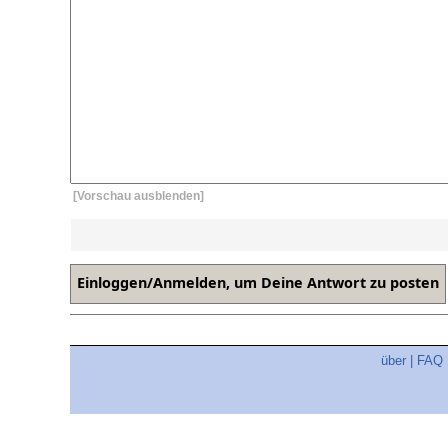
[Vorschau ausblenden]
über
|
FAQ