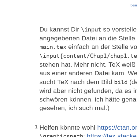
bear
Du kannst Dir
so vorstelle
\input
angegebenen Datei an die Stelle 
einfach an der Stelle v
main.tex
\input{content/Chap1/chap1.te
stehen hat. Mehr nicht. TeX weiß 
aus einer anderen Datei kam. We
sucht TeX nach dem Bild
(de
bild
wird aber nicht gefunden, da es i
schwören können, ich hätte genau
gesehen, ich such mal.)
Helfen könnte wohl
https://ctan.o
1
:
https://tex.sta
\graphicspath