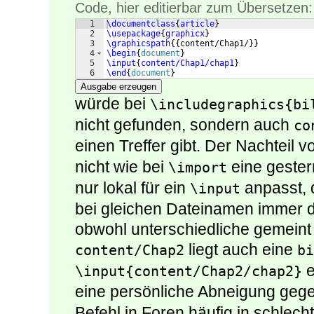
Code, hier editierbar zum Übersetzen:
1
\documentclass
{
article
}
2
\usepackage
{
graphicx
}
3
\graphicspath
{{
content/Chap1/
}}
4
\begin
{
document
}
5
\input
{
content/Chap1/chap1
}
6
\end
{
document
}
Ausgabe erzeugen
würde bei
\includegraphics{bi
nicht gefunden, sondern auch
co
einen Treffer gibt. Der Nachteil 
nicht wie bei
eine gester
\import
nur lokal für ein
anpasst, 
\input
bei gleichen Dateinamen immer d
obwohl unterschiedliche gemeint si
liegt auch eine
content/Chap2
bi
e
\input{content/Chap2/chap2}
eine persönliche Abneigung geg
Befehl in Foren häufig in schlec