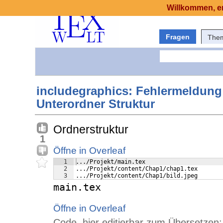
Willkommen, er
Fragen
The
includegraphics: Fehlermeldung
Unterordner Struktur
Ordnerstruktur
1
Öffne in Overleaf
1
.../Projekt/main.tex
2
.../Projekt/content/Chap1/chap1.tex
3
.../Projekt/content/Chap1/bild.jpeg
main.tex
Öffne in Overleaf
Code, hier editierbar zum Übersetzen: