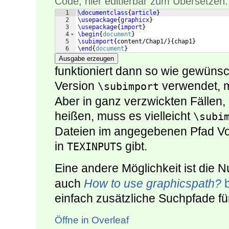
Code, hier editierbar zum Übersetzen:
1
\documentclass
{
article
}
2
\usepackage
{
graphicx
}
3
\usepackage
{
import
}
4
\begin
{
document
}
5
\subimport
{
content/Chap1/
}
{
chap1
}
6
\end
{
document
}
Ausgabe erzeugen
funktioniert dann so wie gewünsc
Version
verwendet, m
\subimport
Aber in ganz verzwickten Fällen, 
heißen, muss es vielleicht
\subi
Dateien im angegebenen Pfad Vo
in
gibt.
TEXINPUTS
Eine andere Möglichkeit ist die 
auch
How to use graphicspath?
b
einfach zusätzliche Suchpfade fü
Öffne in Overleaf