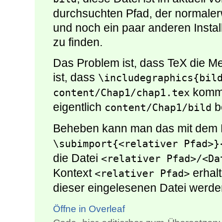
durchsuchten Pfad, der normaler
und noch ein paar anderen Install
zu finden.
Das Problem ist, dass TeX die M
ist, dass
\includegraphics{bil
kommt
content/Chap1/chap1.tex
eigentlich
b
content/Chap1/bild
Beheben kann man das mit dem
\subimport{<relativer Pfad>}
die Datei
<relativer Pfad>/<Da
Kontext
erhalt
<relativer Pfad>
dieser eingelesenen Datei werde
Öffne in Overleaf