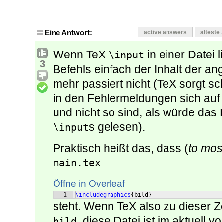
Eine Antwort:
active answers
älteste
Wenn TeX
in einer Datei 
\input
3
Befehls einfach der Inhalt der an
mehr passiert nicht (TeX sorgt s
in den Fehlermeldungen sich auf 
und nicht so sind, als würde das
s gelesen).
\input
Praktisch heißt das, dass (
to mos
main.tex
Öffne in Overleaf
1
\includegraphics
{
bild
}
steht. Wenn TeX also zu dieser Z
, diese Datei ist im aktuell
bild