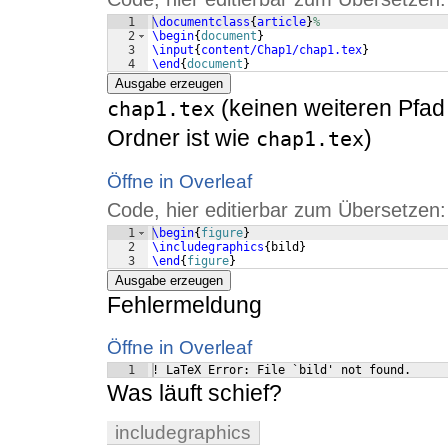
1
\documentclass
{
article
}
%
2
\begin
{
document
}
3
\input
{
content/Chap1/chap1.tex
}
4
\end
{
document
}
Ausgabe erzeugen
(keinen weiteren Pfad
chap1.tex
Ordner ist wie
)
chap1.tex
Öffne in Overleaf
Code, hier editierbar zum Übersetzen:
1
\begin
{
figure
}
2
\includegraphics
{
bild
}
3
\end
{
figure
}
Ausgabe erzeugen
Fehlermeldung
Öffne in Overleaf
1
! LaTeX Error: File `bild' not found.
Was läuft schief?
includegraphics