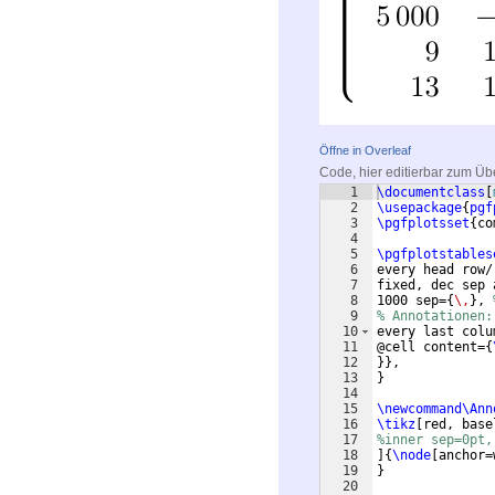
Öffne in Overleaf
Code, hier editierbar zum Üb
1
\documentclass
[
2
\usepackage
{
pgf
3
\pgfplotsset
{
co
4
5
\pgfplotstables
6
every head row/
7
fixed, dec sep 
8
1000 sep=
{
\,
}
, 
9
% Annotationen:
10
every last colu
11
@cell content=
{
12
}}
,
13
}
14
15
\newcommand\Ann
16
\tikz
[
red, base
17
%inner sep=0pt,
18
]
{
\node
[
anchor=
19
}
20