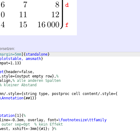
ersetzen:
margin=5mm
]
{
standalone
}
plotstable, amsmath
}
mpat=1.13
}
et
{
header=false,
.style=
{
output empty row
}
,
% 
align,
% alle anderen Spalten
% kleiner Abstand
mn/.style=
{
string type, postproc cell content/.style=
{
\Annotation
{
##1
}}
otation
[
1
]
{
%
line=-0.3em, overlay, font=
\footnotesize\ttfamily
 outer sep=0pt  % kein Effekt
west, xshift=-3mm
]
{
#1
}
; 
}
%