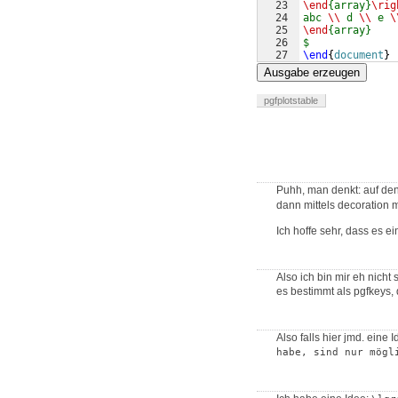
23
\end
{array}
\rig
24
abc 
\\
 d 
\\
 e 
\
25
\end
{array}
26
$
27
\end
{
document
}
Ausgabe erzeugen
pgfplotstable
Puhh, man denkt: auf den 1
dann mittels decoration
Ich hoffe sehr, dass es ei
Also ich bin mir eh nicht 
es bestimmt als pgfkeys, d
Also falls hier jmd. eine
habe, sind nur mögl