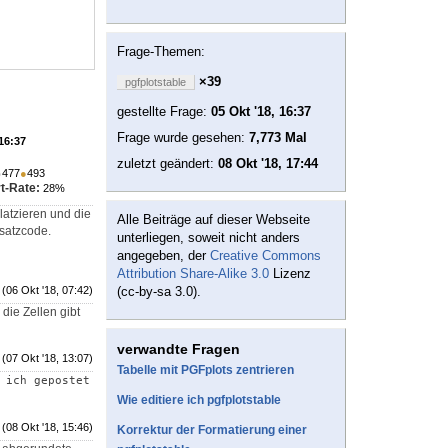
Frage-Themen:
×39
pgfplotstable
gestellte Frage:
05 Okt '18, 16:37
Frage wurde gesehen:
7,773 Mal
 16:37
zuletzt geändert:
08 Okt '18, 17:44
●
477
●
493
t-Rate:
28%
atzieren und die
Alle Beiträge auf dieser Webseite
satzcode.
unterliegen, soweit nicht anders
angegeben, der
Creative Commons
Attribution Share-Alike 3.0
Lizenz
(06 Okt '18, 07:42)
(cc-by-sa 3.0).
 die Zellen gibt
verwandte Fragen
(07 Okt '18, 13:07)
Tabelle mit PGFplots zentrieren
 ich gepostet 
Wie editiere ich pgfplotstable
(08 Okt '18, 15:46)
Korrektur der Formatierung einer