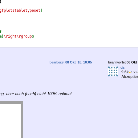
}
gfplotstabletypeset
[
f
m}
\right\rgroup
$
bearbeitet
08 Okt '18, 10:05
beantwortet
06 Okt 
cis
9.6k
●
158
Akzeptier
g, aber auch (noch) nicht 100% optimal.