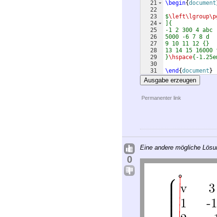
21
\begin
{
document
22
23
$
\left\lgroup\p
24
]{
25
-1 2 300 4 abc
26
5000 -6 7 8 d
27
9 10 11 12 {}
28
13 14 15 16000 
29
}
\hspace
{-1.25e
30
31
\end
{
document
}
Ausgabe erzeugen
Permanenter link
Eine andere mögliche Lösun
0