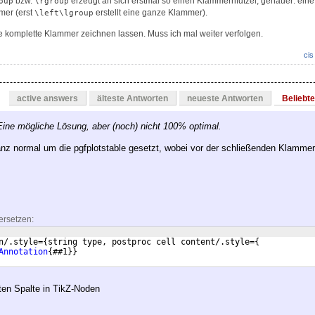
bzw.
erzeugt an sich erstmal so einen Klammernfutzel, genauer: ein
oup
\rgroup
mer (erst
erstellt eine ganze Klammer).
\left\lgroup
ine komplette Klammer zeichnen lassen. Muss ich mal weiter verfolgen.
cis
active answers
älteste Antworten
neueste Antworten
Beliebt
Eine mögliche Lösung, aber (noch) nicht 100% optimal.
nz normal um die pgfplotstable gesetzt, wobei vor der schließenden Klammer
ersetzen:
n/.style=
{
string type, postproc cell content/.style=
{
Annotation
{
##1
}}
ten Spalte in TikZ-Noden