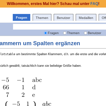
Willkommen, erstes Mal hier? Schau mal unter
FAQ
!
Fragen
Themen
Benutzer
Medaillen
Of
Fragen
Themen
Benutzer
Klammern um Spalten ergänzen
um bestimmte Spalten Klammern, d.h. um die erste und die vorlet
plotstable
llkürlich gewählt, tatsächlich kann sie beliebige Größe haben.