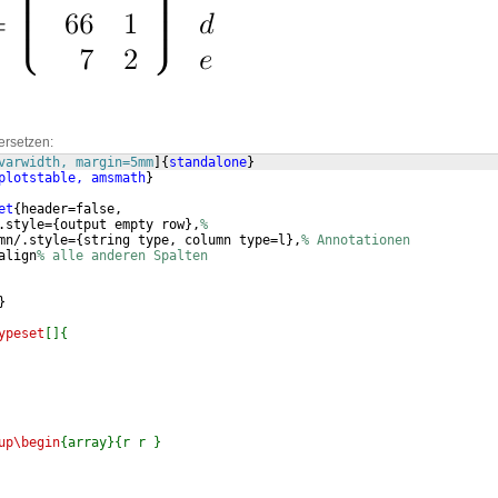
ersetzen:
varwidth, margin=5mm
]
{
standalone
}
plotstable, amsmath
}
et
{
header=false,
.style=
{
output empty row
}
,
% 
mn/.style=
{
string type, column type=l
}
,
% Annotationen
align
% alle anderen Spalten
}
ypeset
[]{
up\begin
{array}{r r }