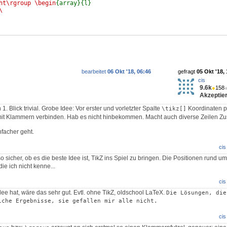
ht\rgroup
\begin
{array}{l}
\
bearbeitet
06 Okt '18, 06:46
gefragt
05 Okt '18,
cis
9.6k
●
158
Akzeptier
. Blick trivial. Grobe Idee: Vor erster und vorletzter Spalte
Koordinaten pl
\tikz[]
 mit Klammern verbinden. Hab es nicht hinbekommen. Macht auch diverse Zeilen Zu
nfacher geht.
cis
so sicher, ob es die beste Idee ist, TikZ ins Spiel zu bringen. Die Positionen rund um
ie ich nicht kenne...
cis
 Idee hat, wäre das sehr gut. Evtl. ohne TikZ, oldschool LaTeX.
Die Lösungen, die
iche Ergebnisse, sie gefallen mir alle nicht.
cis