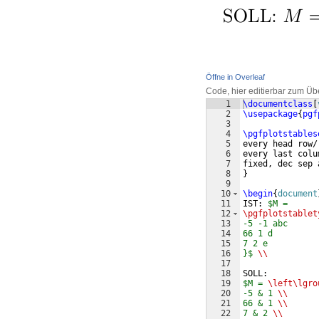
Öffne in Overleaf
Code, hier editierbar zum Üb
1
\documentclass
[
2
\usepackage
{
pgf
3
4
\pgfplotstables
5
every head row/
6
every last colu
7
fixed, dec sep 
8
}
9
10
\begin
{
document
11
IST: 
$M = 
12
\pgfplotstablet
13
-5 -1 abc
14
66 1 d
15
7 2 e
16
}$
\\
17
18
SOLL:
19
$M = 
\left\lgro
20
-5 & 1 
\\
21
66 & 1 
\\
22
7 & 2 
\\