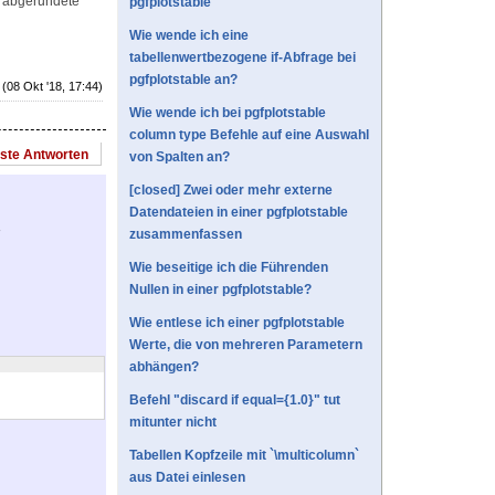
e abgerundete
pgfplotstable
Wie wende ich eine
tabellenwertbezogene if-Abfrage bei
pgfplotstable an?
(08 Okt '18, 17:44)
Wie wende ich bei pgfplotstable
column type Befehle auf eine Auswahl
este Antworten
von Spalten an?
[closed] Zwei oder mehr externe
Datendateien in einer pgfplotstable
zusammenfassen
Wie beseitige ich die Führenden
Nullen in einer pgfplotstable?
Wie entlese ich einer pgfplotstable
Werte, die von mehreren Parametern
abhängen?
Befehl "discard if equal={1.0}" tut
mitunter nicht
Tabellen Kopfzeile mit `\multicolumn`
aus Datei einlesen