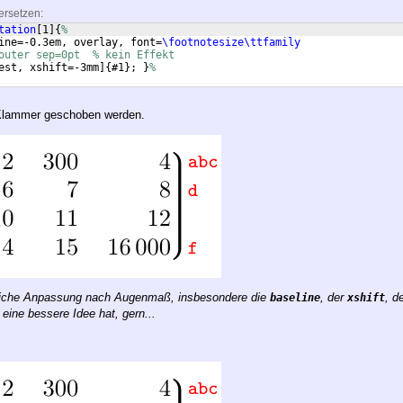
ersetzen:
tation
[
1
]
{
%
ine=-0.3em, overlay, font=
\footnotesize\ttfamily
outer sep=0pt  % kein Effekt
est, xshift=-3mm
]
{
#1
}
; 
}
%
e Klammer geschoben werden.
emliche Anpassung nach Augenmaß, insbesondere die
, der
, d
baseline
xshift
. eine bessere Idee hat, gern...