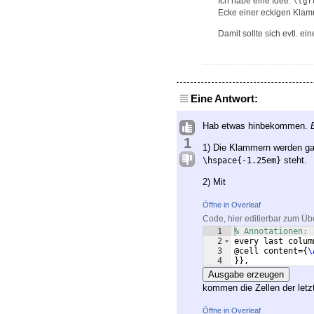
Ich habe eine Idee:
\lgr
Ecke einer eckigen Klam
Damit sollte sich evtl. e
Eine Antwort:
Hab etwas hinbekommen.
1
1) Die Klammern werden ga
steht.
\hspace{-1.25em}
2) Mit
Öffne in Overleaf
Code, hier editierbar zum Üb
1
% Annotationen:
2
every last colum
3
@cell content=
{
\
4
}}
,
Ausgabe erzeugen
kommen die Zellen der letz
Öffne in Overleaf