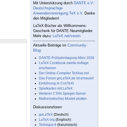
Mit Unterstützung durch
DANTE e.V.:
Deutschsprachige
Anwendervereinigung TeX e.V.
Danke
den Mitgliedern!
LaTeX-Bücher als Willkommens-
Geschenk für DANTE Neumitglieder.
Mehr dazu:
LaTeX.net/verein
Aktuelle Beiträge im
Community-
Blog
:
DANTE-Frühjahrstagung März 2026
LaTeX Cookbook zweite Auflage
erschienen
Der Online-Compiler TeXlive.net
Das Forum goLaTeX.de ist erneuert
Einführung in ConTeXt
Spielkarten mit LaTeX
Weiterer CTAN Spiegel-Server
Mathematisches Modell plotten
Diskussionsforen:
goLaTeX
(Deutsch)
LaTeX.org
(Englisch)
TeXnique.fr
(französisch)