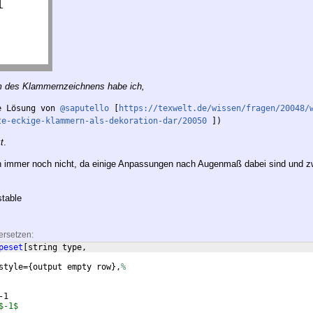
em des Klammernzeichnens habe ich,
e Lösung von 
@saputello
 [
https://texwelt.de/wissen/fragen/20048/
te-eckige-klammern-als-dekoration-dar/20050
 ])
t
.
ch immer noch nicht, da einige Anpassungen nach Augenmaß dabei sind und 
stable
ersetzen:
peset
[
string type, 
style=
{
output empty row
}
,
% 
-1
$-1$