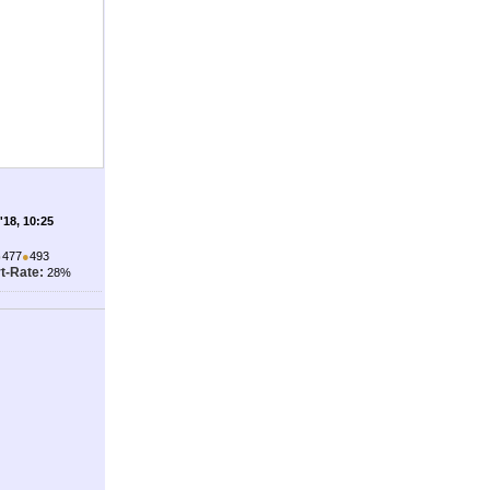
'18, 10:25
●
477
●
493
t-Rate:
28%