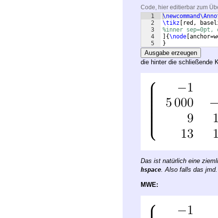
Code, hier editierbar zum Üb
1
\newcommand\Anno
2
\tikz
[
red, basel
3
%inner sep=0pt, 
4
]
{
\node
[
anchor=w
5
}
Ausgabe erzeugen
die hinter die schließend
Das ist natürlich eine zi
. Also falls das jmd
hspace
MWE: