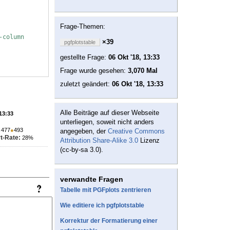
Frage-Themen:
-column
×39
pgfplotstable
gestellte Frage:
06 Okt '18, 13:33
Frage wurde gesehen:
3,070 Mal
zuletzt geändert:
06 Okt '18, 13:33
Alle Beiträge auf dieser Webseite
 13:33
unterliegen, soweit nicht anders
●
477
●
493
angegeben, der
Creative Commons
t-Rate:
28%
Attribution Share-Alike 3.0
Lizenz
(cc-by-sa 3.0).
verwandte Fragen
Tabelle mit PGFplots zentrieren
Wie editiere ich pgfplotstable
Korrektur der Formatierung einer