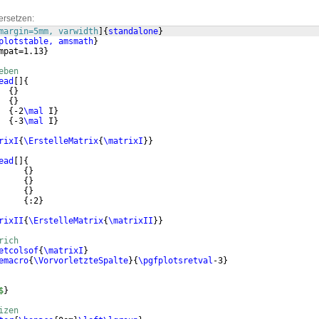
ersetzen:
margin=5mm, varwidth
]
{
standalone
}
plotstable, amsmath
}
mpat=1.13
}
eben
ead
[
]
{
  
{
}
  
{
}
  
{
-2
\mal
 I
}
  
{
-3
\mal
 I
}
rixI
{
\ErstelleMatrix
{
\matrixI
}}
ead
[
]
{
     
{
}
     
{
}
     
{
}
     
{
:2
}
rixII
{
\ErstelleMatrix
{
\matrixII
}}
rich
etcolsof
{
\matrixI
}
emacro
{
\VorvorletzteSpalte
}
{
\pgfplotsretval
-3
}
$
}
izen