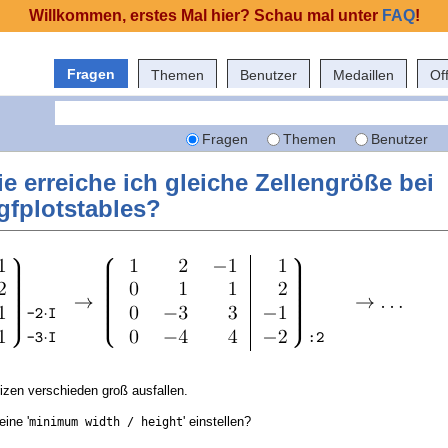
Willkommen, erstes Mal hier? Schau mal unter
FAQ
!
Fragen
Themen
Benutzer
Medaillen
Of
Fragen
Themen
Benutzer
ie erreiche ich gleiche Zellengröße bei
gfplotstables?
izen verschieden groß ausfallen.
eine '
' einstellen?
minimum width / height