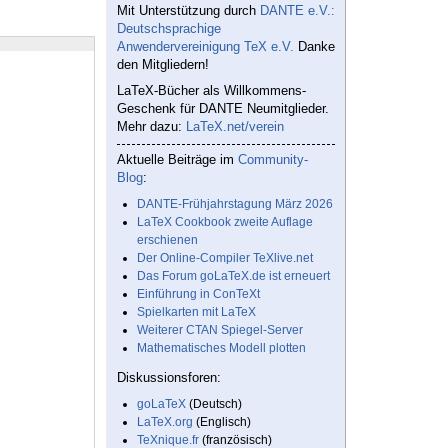
Mit Unterstützung durch
DANTE e.V.:
Deutschsprachige
Anwendervereinigung TeX e.V.
Danke
den Mitgliedern!
LaTeX-Bücher als Willkommens-
Geschenk für DANTE Neumitglieder.
Mehr dazu:
LaTeX.net/verein
Aktuelle Beiträge im
Community-
Blog
:
DANTE-Frühjahrstagung März 2026
LaTeX Cookbook zweite Auflage
erschienen
Der Online-Compiler TeXlive.net
Das Forum goLaTeX.de ist erneuert
Einführung in ConTeXt
Spielkarten mit LaTeX
Weiterer CTAN Spiegel-Server
Mathematisches Modell plotten
Diskussionsforen:
goLaTeX
(Deutsch)
LaTeX.org
(Englisch)
TeXnique.fr
(französisch)