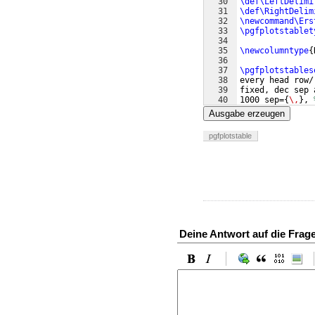
30
\def\LeftDelimi
31
\def\RightDelim
32
\newcommand\Ers
33
\pgfplotstablet
34
35
\newcolumntype
{
36
37
\pgfplotstables
38
every head row/
39
fixed, dec sep 
40
1000 sep=
{
\,
}
, 
41
columns/
\Vorvor
Ausgabe erzeugen
pgfplotstable
Deine Antwort auf die Frag