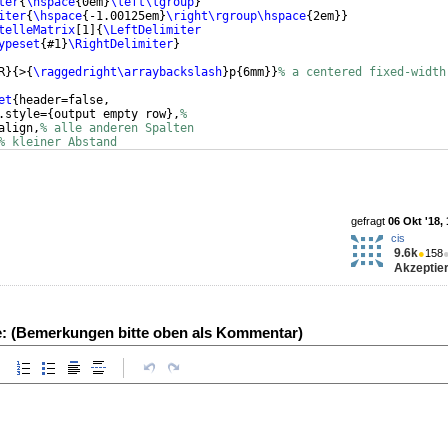
ter
{
\hspace
{
0em
}
\left\lgroup
}
iter
{
\hspace
{
-1.00125em
}
\right\rgroup\hspace
{
2em
}}
telleMatrix
[
1
]
{
\LeftDelimiter
ypeset
{
#1
}
\RightDelimiter
}
R
}
{
>
{
\raggedright\arraybackslash
}
p
{
6mm
}}
% a centered fixed-width
et
{
header=false,
.style=
{
output empty row
}
,
% 
align,
% alle anderen Spalten
% kleiner Abstand
letzteSpalte
/.style=
{
column type/.add=
{
}
{
|
}}
,
gefragt
06 Okt '18,
cis
9.6k
●
158
Akzeptier
e: (Bemerkungen bitte oben als Kommentar)