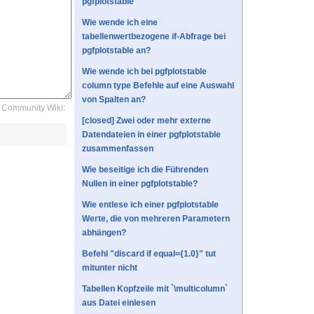
pgfplotstable
Wie wende ich eine
tabellenwertbezogene if-Abfrage bei
pgfplotstable an?
Wie wende ich bei pgfplotstable
column type Befehle auf eine Auswahl
von Spalten an?
Community Wiki:
[closed] Zwei oder mehr externe
Datendateien in einer pgfplotstable
zusammenfassen
Wie beseitige ich die Führenden
Nullen in einer pgfplotstable?
Wie entlese ich einer pgfplotstable
Werte, die von mehreren Parametern
abhängen?
Befehl "discard if equal={1.0}" tut
mitunter nicht
Tabellen Kopfzeile mit `\multicolumn`
aus Datei einlesen