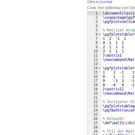
Öffne in Overleaf
Code, hier editierbar zum Üb
1
\documentclass
[
2
\usepackage
{
pgf
3
\pgfplotsset
{
co
4
5
% Matrizen eing
6
\pgfplotstabler
7
1  2  -1  1    
8
0  1  1  2     
9
2  1  1  1     
10
3  2  1  1     
11
}
\matrixI
12
\newcommand\Mat
13
14
\pgfplotstabler
15
1    2  -1    1
16
0    1   1    2
17
0    -3  3   -1
18
0   -4   4   -2
19
}
\matrixII
20
\newcommand\Mat
21
22
% Vertikaler St
23
\pgfplotstableg
24
\pgfmathtruncat
25
26
% Malpunkt
27
\def\mal
{
$
\cdot
28
29
% Stil der Matr