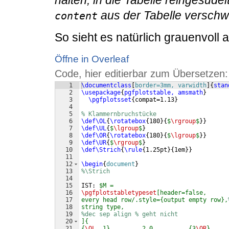
aus der Tabelle verschw
content
So sieht es natürlich grauenvoll 
Öffne in Overleaf
Code, hier editierbar zum Übersetzen:
1
\documentclass
[
border=3mm, varwidth
]
{
stan
2
\usepackage
{
pgfplotstable, amsmath
}
3
\pgfplotsset
{
compat=1.13
}
4
5
% Klammernbruchstücke
6
\def\OL
{
\rotatebox
{
180
}
{
$
\rgroup
$
}}
7
\def\UL
{
$
\lgroup
$
}
8
\def\OR
{
\rotatebox
{
180
}
{
$
\lgroup
$
}}
9
\def\UR
{
$
\rgroup
$
}
10
\def\Strich
{
\rule
{
1.25pt
}
{
1em
}}
11
12
\begin
{
document
}
13
%\Strich
14
15
IST: 
$M =
16
\pgfplotstabletypeset
[header=false,
17
every head row/.style={output empty row},
18
string type, 
19
%dec sep align % geht nicht
20
]{
21
{
\OL
  1}         2.0          {3
\OR
}     