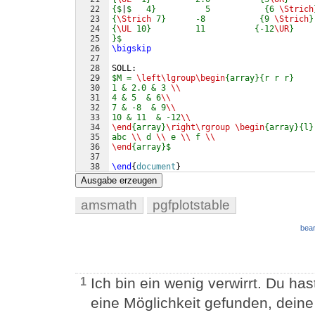
22
{$
|
$   4}          5           {6 
\Strich
23
{
\Strich
 7}      -8           {9 
\Strich
}
24
{
\UL
 10}         11          {-12
\UR
}    
25
}$
26
\bigskip
27
28
SOLL:
29
$M = 
\left\lgroup\begin
{array}{r r r}
30
1 & 2.0 & 3 
\\
31
4 & 5  & 6
\\
32
7 & -8  & 9
\\
33
10 & 11  & -12
\\
34
\end
{array}
\right\rgroup
\begin
{array}{l}
35
abc 
\\
 d 
\\
 e 
\\
 f 
\\
36
\end
{array}$
37
38
\end
{
document
}
Ausgabe erzeugen
amsmath
pgfplotstable
bear
Ich bin ein wenig verwirrt. Du ha
1
eine Möglichkeit gefunden, deine