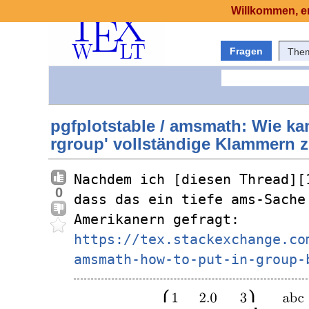
Willkommen, er
Fragen
The
pgfplotstable / amsmath: Wie kan
rgroup' vollständige Klammern 
Nachdem ich [diesen Thread][
0
dass das ein tiefe ams-Sache
Amerikanern gefragt: 
https://tex.stackexchange.co
amsmath-how-to-put-in-group-