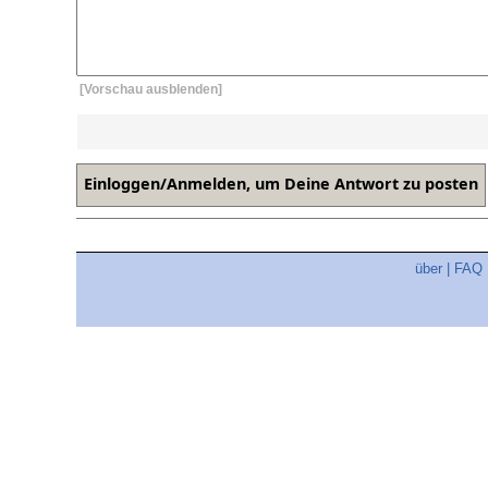
[Vorschau ausblenden]
über
|
FAQ