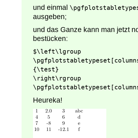
und einmal
\pgfplotstabletype
ausgeben;
und das Ganze kann man jetzt n
bestücken:
$\left\lgroup

\pgfplotstabletypeset[column
{\test}

\right\rgroup

\pgfplotstabletypeset[column
Heureka!