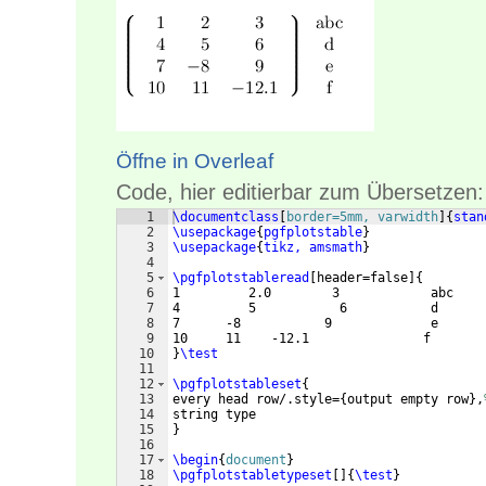
Öffne in Overleaf
Code, hier editierbar zum Übersetzen:
1
\documentclass
[
border=5mm, varwidth
]
{
stan
2
\usepackage
{
pgfplotstable
}
3
\usepackage
{
tikz, amsmath
}
4
5
\pgfplotstableread
[
header=false
]
{
6
1         2.0        3            abc
7
4         5           6           d
8
7      -8           9             e
9
10     11    -12.1               f
10
}
\test
11
12
\pgfplotstableset
{
13
every head row/.style=
{
output empty row
}
,
14
string type
15
}
16
17
\begin
{
document
}
18
\pgfplotstabletypeset
[
]
{
\test
}