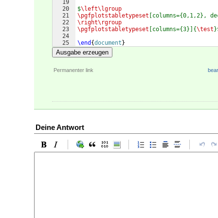
19
20
$
\left\lgroup
21
\pgfplotstabletypeset
[columns={0,1,2}, de
22
\right\rgroup
23
\pgfplotstabletypeset
[columns={3}]{
\test
}
24
25
\end
{
document
}
Ausgabe erzeugen
Permanenter link
bear
Deine Antwort