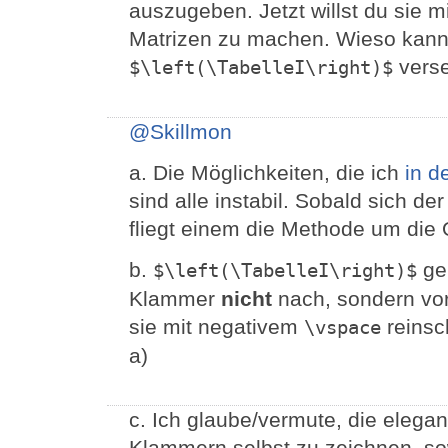
auszugeben. Jetzt willst du sie
Matrizen zu machen. Wieso kanns
vers
$\left(\TabelleI\right)$
@Skillmon
a. Die Möglichkeiten, die ich
in d
sind alle instabil. Sobald sich de
fliegt einem die Methode um die 
b.
geh
$\left(\TabelleI\right)$
Klammer
nicht
nach, sondern vor
sie mit negativem
reinsc
\vspace
a)
c. Ich glaube/vermute, die elegan
Klammern selbst zu zeichnen, s