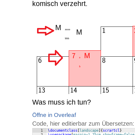
komisch verzehrt.
Was muss ich tun?
Öffne in Overleaf
Code, hier editierbar zum Übersetzen:
1
\documentclass
[
landscape
]
{
scrartcl
}
2
\usepackage
[
margin=1.75cm,showframe=false