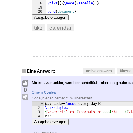
18
\tikz
[
]
{
\node
{
\Tabelle
}
;
}
19
20
\end
{
document
}
Ausgabe erzeugen
tikz
calendar
Eine Antwort:
active answers
älteste
Mir ist zwar unklar, was hier schiefläuft, aber ich glaube
0
Öffne in Overleaf
Code, hier editierbar zum Übersetzen:
1
day code=
{
\node
[
every day
]
{
2
\tikzdaytext
3
$
\overset
{
\text
{
\normalsize
 aaa}
\hfill
}{
\t
4
M
}
;
Ausgabe erzeugen
Permanenter link