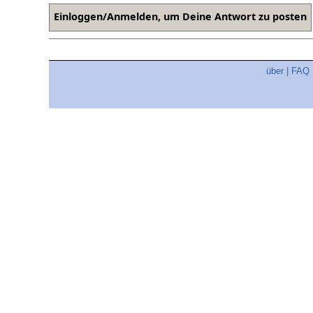
über
|
FAQ