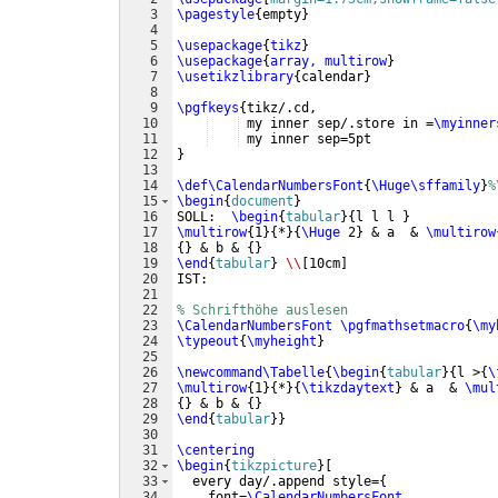
3
\pagestyle
{
empty
}
4
5
\usepackage
{
tikz
}
6
\usepackage
{
array, multirow
}
7
\usetikzlibrary
{
calendar
}
8
9
\pgfkeys
{
tikz/.cd,
10
 my inner sep/.store in =
\myinner
11
 my inner sep=5pt
12
}
13
14
\def\CalendarNumbersFont
{
\Huge\sffamily
}
%
15
\begin
{
document
}
16
SOLL:  
\begin
{
tabular
}
{
l l l 
}
17
\multirow
{
1
}
{
*
}
{
\Huge
 2
}
 & a  & 
\multirow
18
{
}
 & b & 
{
}
19
\end
{
tabular
}
\\
[
10cm
]
20
IST:
21
22
% Schrifthöhe auslesen
23
\CalendarNumbersFont
\pgfmathsetmacro
{
\my
24
\typeout
{
\myheight
}
25
26
\newcommand\Tabelle
{
\begin
{
tabular
}
{
l >
{
\
27
\multirow
{
1
}
{
*
}
{
\tikzdaytext
}
 & a  & 
\mul
28
{
}
 & b & 
{
}
29
\end
{
tabular
}
}
30
31
\centering
32
\begin
{
tikzpicture
}
[
33
  every day/.append style=
{
34
    font=
\CalendarNumbersFont
,