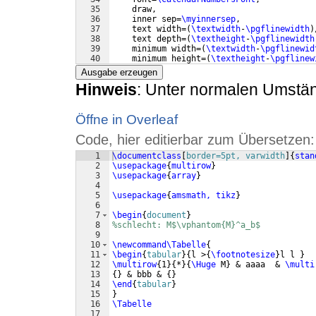
35
    draw,
36
    inner sep=
\myinnersep
,
37
    text width=
(
\textwidth
-
\pgflinewidth
)
38
    text depth=
(
\textheight
-
\pgflinewidth
39
    minimum width=
(
\textwidth
-
\pgflinewid
40
    minimum height=
(
\textheight
-
\pgflinew
41
}
,
Ausgabe erzeugen
Hinweis
: Unter normalen Umstän
Öffne in Overleaf
Code, hier editierbar zum Übersetzen:
1
\documentclass
[
border=5pt, varwidth
]
{
stan
2
\usepackage
{
multirow
}
3
\usepackage
{
array
}
4
5
\usepackage
{
amsmath, tikz
}
6
7
\begin
{
document
}
8
%schlecht: M$\vphantom{M}^a_b$
9
10
\newcommand\Tabelle
{
11
\begin
{
tabular
}
{
l >
{
\footnotesize
}
l l 
}
12
\multirow
{
1
}
{
*
}
{
\Huge
 M
}
 & aaaa  & 
\multi
13
{
}
 & bbb & 
{
}
14
\end
{
tabular
}
15
}
16
\Tabelle
17