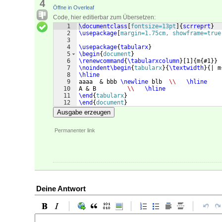
4
Öffne in Overleaf
Code, hier editierbar zum Übersetzen:
1
\documentclass
[
fontsize=13pt
]
{
scrreprt
}
2
\usepackage
[
margin=1.75cm, showframe=true
3
4
\usepackage
{
tabularx
}
5
\begin
{
document
}
6
\renewcommand
{
\tabularxcolumn
}
[
1
]
{
m
{
#1
}}
7
\noindent
\begin
{
tabularx
}
{
\textwidth
}
{
| m
8
\hline
9
aaaa  & bbb 
\newline
 blb  
\\
\hline
10
A & B         
\\
\hline
11
\end
{
tabularx
}
12
\end
{
document
}
Ausgabe erzeugen
Permanenter link
Deine Antwort