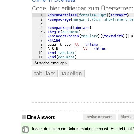
Code, hier editierbar zum Übersetzen:
1
\documentclass
[
fontsize=13pt
]
{
scrreprt
}
2
\usepackage
[
margin=1.75cm, showframe=true
3
4
\usepackage
{
tabularx
}
5
\begin
{
document
}
6
\noindent
\begin
{
tabularx
}
{
\textwidth
}
{
| m
7
\hline
8
aaaa  & bbb  
\\
\hline
9
A & B            
\\
\hline
10
\end
{
tabularx
}
11
\end
{
document
}
Ausgabe erzeugen
tabularx
tabellen
Eine Antwort:
active answers
älteste
Indem du mal in die Dokumentation schaust. Es steht auf 