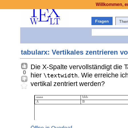
Willkommen, er
Fragen
The
tabularx: Vertikales zentrieren v
Die X-Spalte vervollständigt die Ta
0
hier
. Wie erreiche ic
\textwidth
vertikal zentriert werden?
Öffne in Overleaf