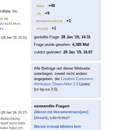
×48
bibtex
t-Rate:
0%
×9
cite
n, ist
×1
literatutverzeichnis
 zu
biblatex
×1
.
ex
unsrtnat
gestellte Frage:
28 Jan '19, 14:31
(28 Jan '19, 15:11)
Frage wurde gesehen:
4,385 Mal
zuletzt geändert:
28 Jan '19, 16:07
Alle Beiträge auf dieser Webseite
unterliegen, soweit nicht anders
angegeben, der
Creative Commons
Attribution Share-Alike 3.0
Lizenz
(cc-by-sa 3.0).
verwandte Fragen
Zitieren mit \documentclass[aos]
(28 Jan '19, 15:17)
{imsart}; \cite=\citep?
e Befürchtung
tuell nicht mehr
Warum erzeugt biblatex kein
blatex habe ich