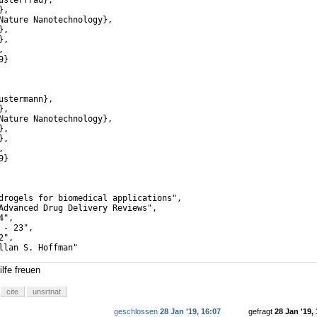
usterfrau},
},
Nature Nanotechnology},
},
},
,
9}
ustermann},
},
Nature Nanotechnology},
},
},
,
9}
drogels for biomedical applications",
Advanced Drug Delivery Reviews",
4",
 - 23",
2",
llan S. Hoffman"
lfe freuen
cite
unsrtnat
geschlossen
28 Jan '19, 16:07
gefragt
28 Jan '19,