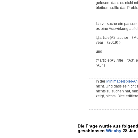
gelesen, dass es nicht mi
bleiben, sollte das Probl
Ich versuche ein passend
es eine Auswirkung auf d
@article{A2, author = {Mu
year = {2019} }
und
@article{A3, title = "A3"
"A3" }
In der
Minimabeispiel-An
nicht. Und dass es nicht 
nichts zu suchen hat, mus
zeigt, nichts. Bitte editi
Die Frage wurde aus folgend
geschlossen
Wiechy
28 Jan 