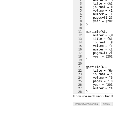
2
    author = {M
3
    title = {A2
4
    journal = {
5
    volume = {1
6
    number = {1
7
    pages={1-2}
8
    year = {201
9
}
10
11
@article{A1,
12
    author = {M
13
    title = {A1
14
    journal = {
15
    volume = {1
16
    number = {1
17
    pages={1-2}
18
    year = {201
19
}
20
21
@article{A3,
22
    title = "Hy
23
    journal = "
24
    volume = "6
25
    pages = "18
26
    year = "201
27
    author = "A
28
}
Ich würde mich sehr über Hi
literatutverzeichnis
bibtex