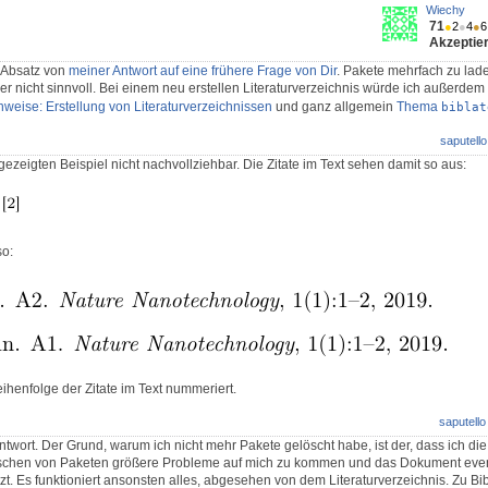
Wiechy
71
●
2
●
4
●
6
Akzeptier
n Absatz von
meiner Antwort auf eine frühere Frage von Dir
. Pakete mehrfach zu lade
r nicht sinnvoll. Bei einem neu erstellen Literaturverzeichnis würde ich außerdem
nweise: Erstellung von Literaturverzeichnissen
und ganz allgemein
Thema
biblat
saputello
ezeigten Beispiel nicht nachvollziehbar. Die Zitate im Text sehen damit so aus:
so:
eihenfolge der Zitate im Text nummeriert.
saputello
ntwort. Der Grund, warum ich nicht mehr Pakete gelöscht habe, ist der, dass ich di
öschen von Paketen größere Probleme auf mich zu kommen und das Dokument even
tzt. Es funktioniert ansonsten alles, abgesehen von dem Literaturverzeichnis. Zu Bi