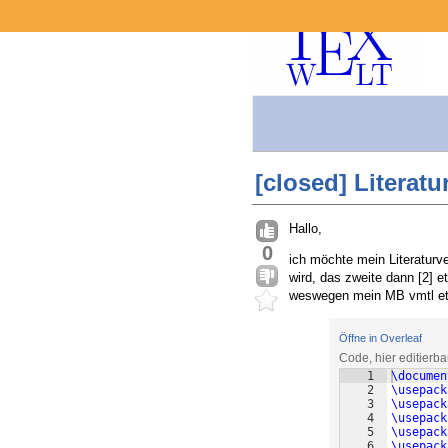
[closed] Literatu
Hallo,
0
ich möchte mein Literaturve
wird, das zweite dann [2] et
weswegen mein MB vmtl etw
Öffne in Overleaf
Code, hier editierb
1
\documen
2
\usepack
3
\usepack
4
\usepack
5
\usepack
6
\usepack