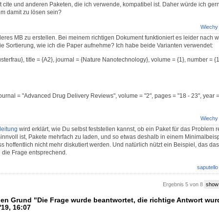
t cite und anderen Paketen, die ich verwende, kompatibel ist. Daher würde ich ger
em damit zu lösen sein?
Wiechy
eres MB zu erstellen. Bei meinem richtigen Dokument funktioniert es leider nach wi
ie Sortierung, wie ich die Paper aufnehme? Ich habe beide Varianten verwendet:
sterfrau}, title = {A2}, journal = {Nature Nanotechnology}, volume = {1}, number = {
, journal = "Advanced Drug Delivery Reviews", volume = "2", pages = "18 - 23", year 
Wiechy
leitung
wird erklärt, wie Du selbst feststellen kannst, ob ein Paket für das Problem r
sinnvoll ist, Pakete mehrfach zu laden, und so etwas deshalb in einem Minimalbeispi
s hoffentlich nicht mehr diskutiert werden. Und natürlich nützt ein Beispiel, das da
ere die Frage entsprechend.
saputello
Ergebnis 5 von 8
show
en Grund "Die Frage wurde beantwortet, die richtige Antwort wurd
'19, 16:07