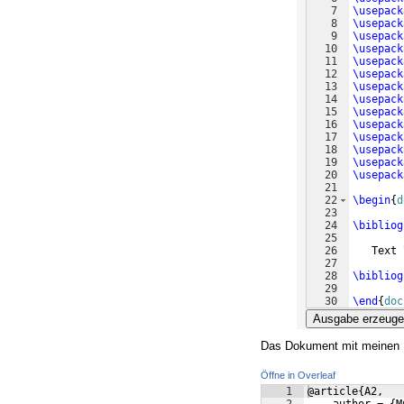
7
\usepack
8
\usepack
9
\usepack
10
\usepack
11
\usepack
12
\usepack
13
\usepack
14
\usepack
15
\usepack
16
\usepack
17
\usepack
18
\usepack
19
\usepack
20
\usepack
21
22
\begin
{
d
23
24
\bibliog
25
26
   Text 
27
28
\bibliog
29
30
\end
{
doc
Ausgabe erzeug
Das Dokument mit meinen 
Öffne in Overleaf
1
@article{A2,