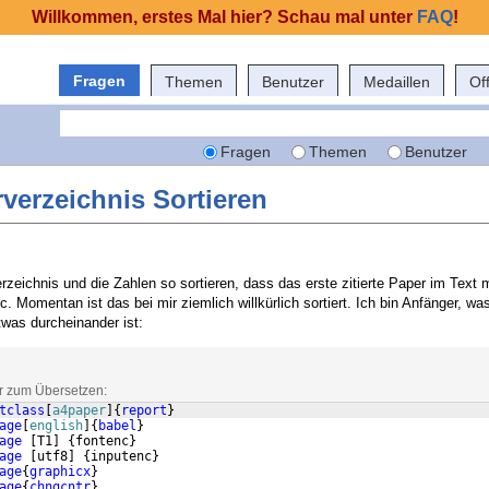
Willkommen, erstes Mal hier? Schau mal unter
FAQ
!
Fragen
Themen
Benutzer
Medaillen
Of
Fragen
Themen
Benutzer
rverzeichnis Sortieren
rzeichnis und die Zahlen so sortieren, dass das erste zitierte Paper im Text 
c. Momentan ist das bei mir ziemlich willkürlich sortiert. Ich bin Anfänger, wa
as durcheinander ist:
ar zum Übersetzen:
tclass
[
a4paper
]
{
report
}
age
[
english
]
{
babel
}
age
[
T1
]
{
fontenc
}
age
[
utf8
]
{
inputenc
}
age
{
graphicx
}
age
{
chngcntr
}