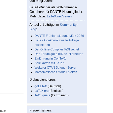
den Mitgliedern!
LaTeX-Bücher als Willkommens-
Geschenk für DANTE Neumitglieder.
Mehr dazu:
LaTeX.net/verein
Aktuelle Beiträge im
Community-
Blog
:
DANTE-Frühjahrstagung März 2026
LaTeX Cookbook zweite Auflage
erschienen
Der Online-Compiler TeXlive.net
Das Forum goLaTeX.de ist erneuert
Einführung in ConTeXt
Spielkarten mit LaTeX
Weiterer CTAN Spiegel-Server
Mathematisches Modell plotten
Diskussionsforen:
goLaTeX
(Deutsch)
LaTeX.org
(Englisch)
TeXnique.fr
(französisch)
Frage-Themen:
 14:31