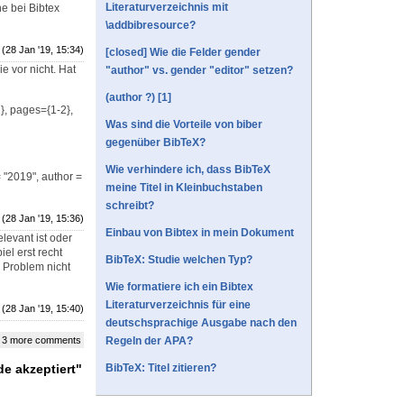
Literaturverzeichnis mit
ne bei Bibtex
\addbibresource?
(28 Jan '19, 15:34)
[closed] Wie die Felder gender
e vor nicht. Hat
"author" vs. gender "editor" setzen?
(author ?) [1]
1}, pages={1-2},
Was sind die Vorteile von biber
gegenüber BibTeX?
Wie verhindere ich, dass BibTeX
= "2019", author =
meine Titel in Kleinbuchstaben
schreibt?
(28 Jan '19, 15:36)
Einbau von Bibtex in mein Dokument
elevant ist oder
el erst recht
BibTeX: Studie welchen Typ?
s Problem nicht
Wie formatiere ich ein Bibtex
Literaturverzeichnis für eine
(28 Jan '19, 15:40)
deutschsprachige Ausgabe nach den
 3 more comments
Regeln der APA?
e akzeptiert"
BibTeX: Titel zitieren?