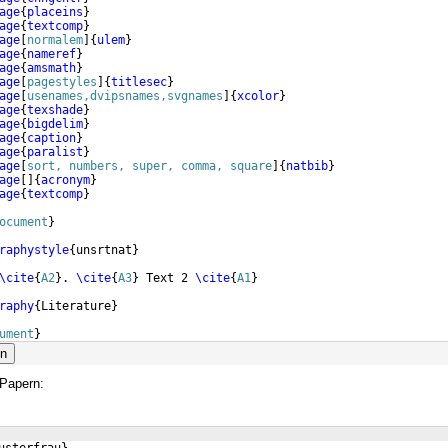
age
{
placeins
}
age
{
textcomp
}
age
[
normalem
]
{
ulem
}
age
{
nameref
}
age
{
amsmath
}
age
[
pagestyles
]
{
titlesec
}
age
[
usenames,dvipsnames,svgnames
]
{
xcolor
}
age
{
texshade
}
age
{
bigdelim
}
age
{
caption
}
age
{
paralist
}
age
[
sort, numbers, super, comma, square
]
{
natbib
}
age
[
]
{
acronym
}
age
{
textcomp
}
ocument
}
raphystyle
{
unsrtnat
}
\cite
{
A2
}
. 
\cite
{
A3
}
 Text 2 
\cite
{
A1
}
raphy
{
Literature
}
ument
}
en
Papern: