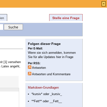
Anmelden
über
FAQ
×
fen
Stelle eine Frage
Folgen dieser Frage
Per E-Mail:
Wenn sie sich anmelden, kommen
Sie für alle Updates hier in Frage
mit [1] versehen
Per RSS:
s Latex angeht,
Antworten
Antworten und Kommentare
Markdown-Grundlagen
*kursiv* oder _kursiv_
**Fett** oder __Fett__