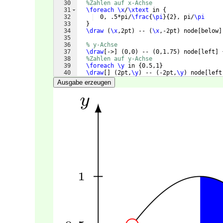
30
%Zahlen auf x-Achse
31
\foreach
\x
/
\xtext
 in 
{
32
  0, .5*pi/
\frac
{
\pi
}
{
2
}
, pi/
\pi
33
}
34
\draw
(
\x
,2pt
)
 -- 
(
\x
,-2pt
)
 node
[
below
]
35
36
% y-Achse 
37
\draw
[
->
]
(
0,0
)
 -- 
(
0,1.75
)
 node
[
left
]
38
%Zahlen auf y-Achse
39
\foreach
\y
 in 
{
0.5,1
}
40
\draw
[
]
(
2pt,
\y
)
 -- 
(
-2pt,
\y
)
 node
[
left
41
\end
{
tikzpicture
}
Ausgabe erzeugen