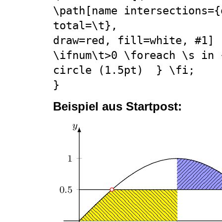
\path[name intersections={
total=\t}, 

draw=red, fill=white, #1] 

\ifnum\t>0 \foreach \s in 
circle (1.5pt)  } \fi;

}
Beispiel aus Startpost: