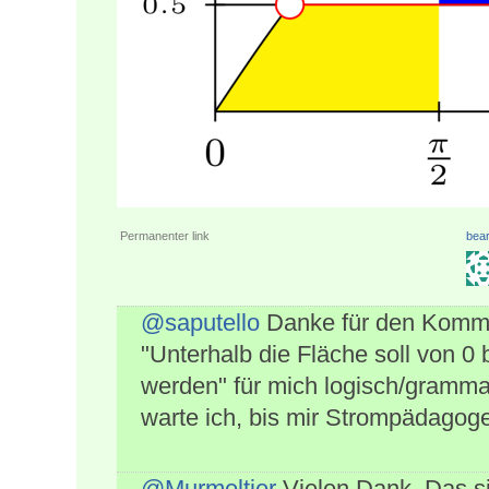
Permanenter link
bear
@saputello
Danke für den Kommen
"Unterhalb die Fläche soll von 0 
werden" für mich logisch/gramma
warte ich, bis mir Strompädagog
@Murmeltier
Vielen Dank. Das si