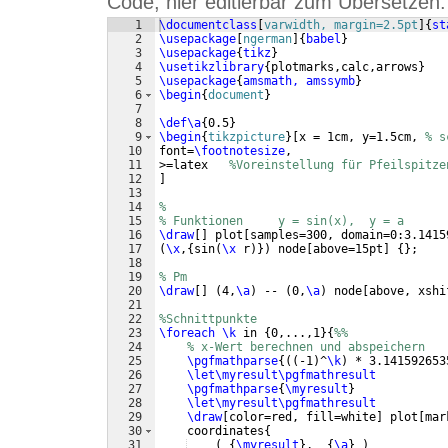
Code, hier editierbar zum Übersetzen:
1
\documentclass
[
varwidth, margin=2.5pt
]
{
st
2
\usepackage
[
ngerman
]
{
babel
}
3
\usepackage
{
tikz
}
4
\usetikzlibrary
{
plotmarks,calc,arrows
}
5
\usepackage
{
amsmath, amssymb
}
6
\begin
{
document
}
7
8
\def\a
{
0.5
}
9
\begin
{
tikzpicture
}
[
x = 1cm, y=1.5cm, 
% s
10
font=
\footnotesize
,
11
>=latex   
%Voreinstellung für Pfeilspitze
12
]
13
14
% 
15
% Funktionen     y = sin(x),  y = a
16
\draw
[
]
 plot
[
samples=300, domain=0:3.1415
17
(
\x
,
{
sin
(
\x
 r
)})
 node
[
above=15pt
]
{
}
;
18
19
% Pm
20
\draw
[
]
(
4,
\a
)
 -- 
(
0,
\a
)
 node
[
above, xshi
21
22
%Schnittpunkte
23
\foreach
\k
 in 
{
0,...,1
}
{
%%
24
% x-Wert berechnen und abspeichern
25
\pgfmathparse
{((
-1
)
^
\k
)
 * 3.141592653
26
\let\myresult\pgfmathresult
27
\pgfmathparse
{
\myresult
}
28
\let\myresult\pgfmathresult
29
\draw
[
color=red, fill=white
]
 plot
[
mar
30
    coordinates
{
31
(
{
\myresult
}
,  
{
\a
}
)