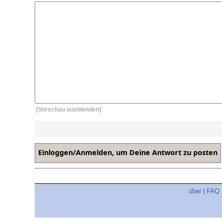
[Vorschau ausblenden]
über
|
FAQ