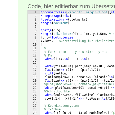
Code, hier editierbar zum Übersetz
1
\documentclass
[
varwidth, margin=2.5pt
]
{
st
2
\usepackage
{
tikz
}
3
\usetikzlibrary
{
plotmarks
}
4
\begin
{
document
}
5
6
\def\a
{
0.5
}
7
\begin
{
tikzpicture
}
[
x = 1cm, y=1.5cm, 
% s
8
font=
\footnotesize
,
9
>=latex   
%Voreinstellung für Pfeilspitze
10
]
11
% 
12
% Funktionen     y = sin(x),  y = a
13
% Pm
14
\draw
[
]
(
4,
\a
)
 -- 
(
0,
\a
)
;
15
16
\draw
[
fill=blue
]
 plot
[
samples=101, doma
17
(
\x
,
{
sin
(
\x
 r
)})
 -- 
(
pi/2,1/2
)
;
18
\fill
[
yellow
]
19
  plot
[
samples=101, domain=0:
{
pi*asin
(
\a
)
20
(
\x
,
{
sin
(
\x
 r
)})
 -- 
(
pi/2,1/2
)
 --
(
pi/2,
21
%plot[samples=101, domain={pi-pi*asin(\
22
\draw
 plot
[
samples=101, domain=0:pi
]
(
\
23
%Schnittpunkte
24
\draw
[
color=red, fill=white
]
 plot
[
mark=
25
  at=
{
0,1
}]
({((
-1
)
^
\k
)
 *pi*asin
(
\a
)
/180
26
27
% Koordinatensystem
28
% x-Achse
29
\draw
[
->
]
(
0,0
)
 -- 
(
4,0
)
 node
[
below
]
{
$