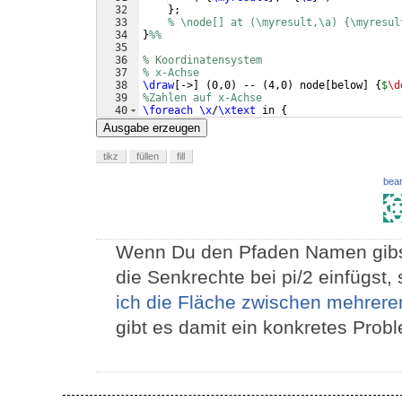
32
}
;
33
% \node[] at (\myresult,\a) {\myresul
34
}
%%
35
36
% Koordinatensystem
37
% x-Achse
38
\draw
[
->
]
(
0,0
)
 -- 
(
4,0
)
 node
[
below
]
{
$
\d
39
%Zahlen auf x-Achse
40
\foreach
\x
/
\xtext
 in 
{
41
    0, .5*pi/
\frac
{
\pi
}
{
2
}
, pi/
\pi
Ausgabe erzeugen
tikz
füllen
fill
bear
Wenn Du den Pfaden Namen gibst
die Senkrechte bei pi/2 einfügst,
ich die Fläche zwischen mehrere
gibt es damit ein konkretes Prob