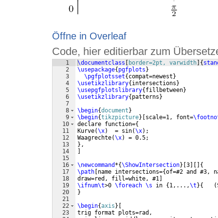
Öffne in Overleaf
Code, hier editierbar zum Übersetz
1
\documentclass
[
border=2pt, varwidth
]
{
stan
2
\usepackage
{
pgfplots
}
3
\pgfplotsset
{
compat=newest
}
4
\usetikzlibrary
{
intersections
}
5
\usepgfplotslibrary
{
fillbetween
}
6
\usetikzlibrary
{
patterns
}
7
8
\begin
{
document
}
9
\begin
{
tikzpicture
}
[
scale=1, font=
\footno
10
declare function=
{
11
Kurve
(
\x
)
  = sin
(
\x
)
; 
12
Waagrechte
(
\x
)
 = 0.5;
13
}
,
14
]
15
16
\newcommand
*
{
\ShowIntersection
}
[
3
]
[
]
{
17
\path
[
name intersections=
{
of=#2 and #3, n
18
draw=red, fill=white, #1
]
19
\ifnum\t
>0 
\foreach
\s
 in 
{
1,...,
\t
}
{
(
20
}
21
22
\begin
{
axis
}
[
23
trig format plots=rad,