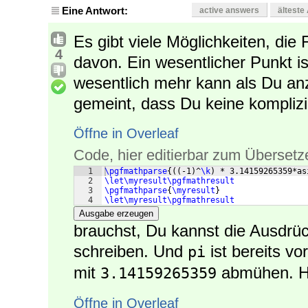
Eine Antwort:
active answers
älteste
Es gibt viele Möglichkeiten, die F
4
davon. Ein wesentlicher Punkt is
wesentlich mehr kann als Du an
gemeint, dass Du keine kompliz
Öffne in Overleaf
Code, hier editierbar zum Übersetz
1
\pgfmathparse
{((
-1
)
^
\k
)
 * 3.14159265359*as
2
\let\myresult\pgfmathresult
3
\pgfmathparse
{
\myresult
}
4
\let\myresult\pgfmathresult
Ausgabe erzeugen
brauchst, Du kannst die Ausdrüc
schreiben. Und
ist bereits vo
pi
mit
abmühen. Hi
3.14159265359
Öffne in Overleaf