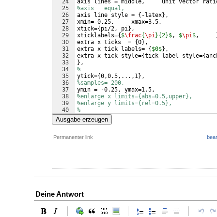
24
axis lines = middle,     unit vector rati
25
%axis = equal, 
26
axis line style = 
{
-latex
}
,
27
xmin=-0.25,     xmax=3.5,
28
xtick=
{
pi/2, pi
}
,
29
xticklabels=
{
$
\frac
{
\pi
}{2}$
, 
$
\pi
$
,     
30
extra x ticks  = 
{
0
}
,
31
extra x tick labels= 
{
$0$
}
,
32
extra x tick style=
{
tick label style=
{
anc
33
}
,
34
%
35
ytick=
{
0,0.5,...,1
}
, 
36
%samples= 200,
37
ymin = -0.25, ymax=1.5,
38
%enlarge x limits={abs=0.5,upper},
39
%enlarge y limits={rel=0.5},
40
%
41
xlabel=
{
$
\delta
$
}
,
Ausgabe erzeugen
Permanenter link
bear
Deine Antwort