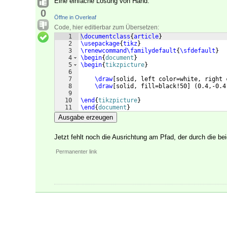
Eine einfache Lösung von Hand:
0
Öffne in Overleaf
Code, hier editierbar zum Übersetzen:
1
\documentclass
{
article
}
2
\usepackage
{
tikz
}
3
\renewcommand\familydefault
{
\sfdefault
}
4
\begin
{
document
}
5
\begin
{
tikzpicture
}
6
7
\draw
[
solid, left color=white, right 
8
\draw
[
solid, fill=black!50
]
(
0.4,-0.4
9
10
\end
{
tikzpicture
}
11
\end
{
document
}
Ausgabe erzeugen
Jetzt fehlt noch die Ausrichtung am Pfad, der durch die be
Permanenter link