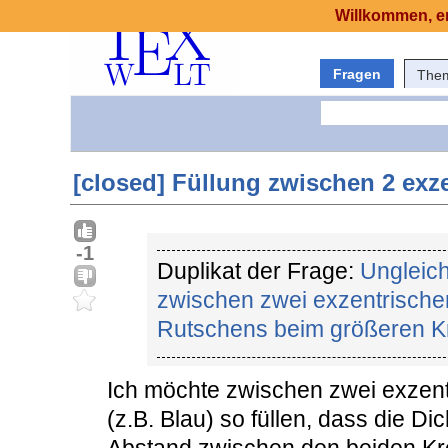
Willkommen, er
Fragen
The
[closed] Füllung zwischen 2 exz
-1
Duplikat der Frage:
Ungleic
zwischen zwei exzentrische
Rutschens beim größeren Kr
Ich möchte zwischen zwei exzent
(z.B. Blau) so füllen, dass die D
Abstand zwischen den beiden K