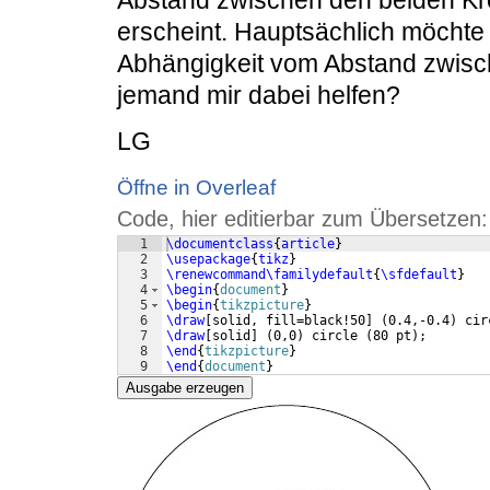
erscheint. Hauptsächlich möchte i
Abhängigkeit vom Abstand zwisc
jemand mir dabei helfen?
LG
Öffne in Overleaf
Code, hier editierbar zum Übersetzen:
1
\documentclass
{
article
}
2
\usepackage
{
tikz
}
3
\renewcommand\familydefault
{
\sfdefault
}
4
\begin
{
document
}
5
\begin
{
tikzpicture
}
6
\draw
[
solid, fill=black!50
]
(
0.4,-0.4
)
 cir
7
\draw
[
solid
]
(
0,0
)
 circle 
(
80 pt
)
;
8
\end
{
tikzpicture
}
9
\end
{
document
}
Ausgabe erzeugen