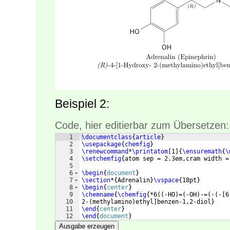
Beispiel 2:
Code, hier editierbar zum Übersetzen:
1
\documentclass
{
article
}
2
\usepackage
{
chemfig
}
3
\renewcommand
*
\printatom
[
1
]
{
\ensuremath
{
\
4
\setchemfig
{
atom sep = 2.3em,cram width =
5
6
\begin
{
document
}
7
\section
*
{
Adrenalin
}
\vspace
{
18pt
}
8
\begin
{
center
}
9
\chemname
{
\chemfig
{
*6
((
-HO
)
=
(
-OH
)
-=
(
-
(
-
[
6
10
2-
(
methylamino
)
ethyl
]
benzen-1,2-diol
}
11
\end
{
center
}
12
\end
{
document
}
Ausgabe erzeugen