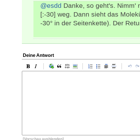
@esdd
Danke, so geht's. Nimm' 
[:-30] weg. Dann sieht das Molek
-30° in der Seitenkette). Der Ret
Deine Antwort
[Vorschau ausblenden]