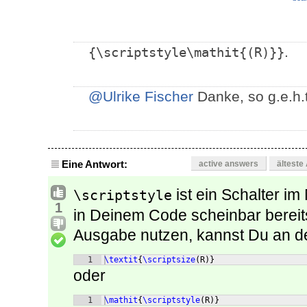
.
{\scriptstyle\mathit{(R)}}
@Ulrike Fischer
Danke, so g.e.h.t
Eine Antwort:
active answers
älteste
ist ein Schalter 
\scriptstyle
1
in Deinem Code scheinbar berei
Ausgabe nutzen, kannst Du an de
1
\textit
{
\scriptsize
(
R
)}
oder
1
\mathit
{
\scriptstyle
(
R
)}