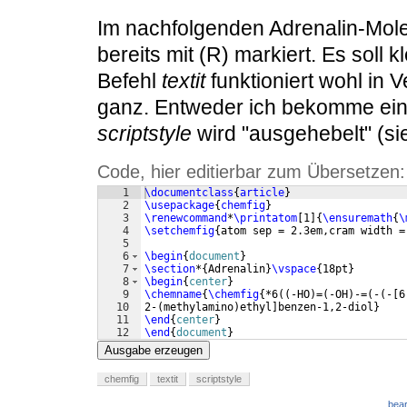
Im nachfolgenden Adrenalin-Mol
bereits mit (R) markiert. Es soll 
Befehl
textit
funktioniert wohl in 
ganz. Entweder ich bekomme ein
scriptstyle
wird "ausgehebelt" (si
Code, hier editierbar zum Übersetzen:
1
\documentclass
{
article
}
2
\usepackage
{
chemfig
}
3
\renewcommand
*
\printatom
[
1
]
{
\ensuremath
{
\
4
\setchemfig
{
atom sep = 2.3em,cram width =
5
6
\begin
{
document
}
7
\section
*
{
Adrenalin
}
\vspace
{
18pt
}
8
\begin
{
center
}
9
\chemname
{
\chemfig
{
*6
((
-HO
)
=
(
-OH
)
-=
(
-
(
-
[
6
10
2-
(
methylamino
)
ethyl
]
benzen-1,2-diol
}
11
\end
{
center
}
12
\end
{
document
}
Ausgabe erzeugen
chemfig
textit
scriptstyle
bear