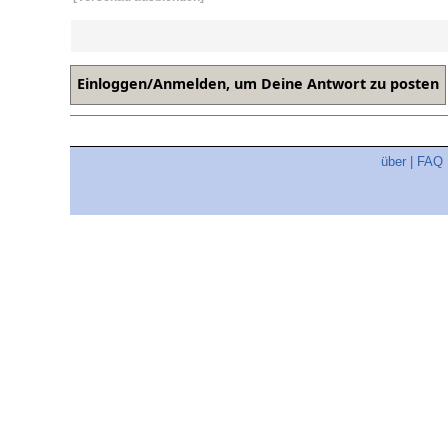
über
|
FAQ