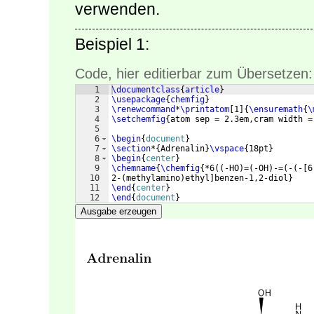
verwenden.
Beispiel 1:
Code, hier editierbar zum Übersetzen:
1
\documentclass
{
article
}
2
\usepackage
{
chemfig
}
3
\renewcommand
*
\printatom
[
1
]
{
\ensuremath
{
\
4
\setchemfig
{
atom sep = 2.3em,cram width =
5
6
\begin
{
document
}
7
\section
*
{
Adrenalin
}
\vspace
{
18pt
}
8
\begin
{
center
}
9
\chemname
{
\chemfig
{
*6
((
-HO
)
=
(
-OH
)
-=
(
-
(
-
[
6
10
2-
(
methylamino
)
ethyl
]
benzen-1,2-diol
}
11
\end
{
center
}
12
\end
{
document
}
Ausgabe erzeugen