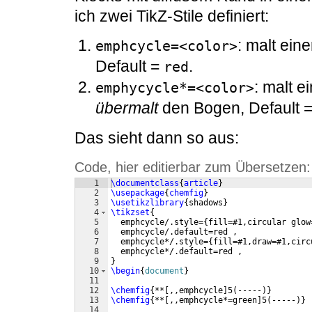
ich zwei TikZ-Stile definiert:
: malt ein
emphcycle=<color>
Default =
.
red
: malt e
emphycycle*=<color>
übermalt
den Bogen, Default 
Das sieht dann so aus:
Code, hier editierbar zum Übersetzen:
1
\documentclass
{
article
}
2
\usepackage
{
chemfig
}
3
\usetikzlibrary
{
shadows
}
4
\tikzset
{
5
  emphcycle/.style=
{
fill=#1,circular glow
6
  emphcycle/.default=red ,
7
  emphcycle*/.style=
{
fill=#1,draw=#1,circ
8
  emphcycle*/.default=red ,
9
}
10
\begin
{
document
}
11
12
\chemfig
{
**
[
,,emphcycle
]
5
(
-----
)}
13
\chemfig
{
**
[
,,emphcycle*=green
]
5
(
-----
)}
14