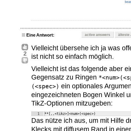
bear
Eine Antwort:
active answers
älteste
Vielleicht übersehe ich ja was of
2
ist nicht so einfach möglich.
Vielleicht ist das folgende aber
Gegensatz zu Ringen
*<num>(<s
ein optionales Argumen
(<spec>)
eingezeichneten Bogen Winkel und
TikZ-Optionen mitzugeben:
1
**[,,<tikz>]<num>(<spec>)
Das nütze ich aus, um mit Hilfe d
Klecks mit diffusem Rand in ein