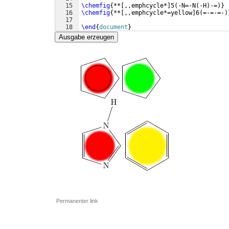
15
\chemfig
{
**
[
,,emphcycle*
]
5
(
-N=-N
(
-H
)
-=
)}
16
\chemfig
{
**
[
,,emphcycle*=yellow
]
6
(
=-=-=-
)
17
18
\end
{
document
}
Ausgabe erzeugen
Permanenter link