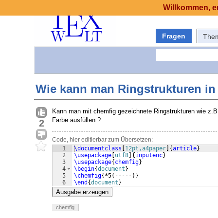
Willkommen, er
Fragen
The
Wie kann man Ringstrukturen in 
Kann man mit chemfig gezeichnete Ringstrukturen wie z.B i
Farbe ausfüllen ?
2
Code, hier editierbar zum Übersetzen:
1
\documentclass
[
12pt,a4paper
]
{
article
}
2
\usepackage
[
utf8
]
{
inputenc
}
3
\usepackage
{
chemfig
}
4
\begin
{
document
}
5
\chemfig
{
*5
(
-----
)}
6
\end
{
document
}
Ausgabe erzeugen
chemfig