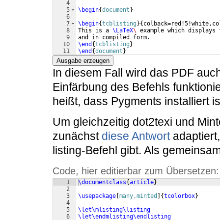
4
5
\begin
{
document
}
6
7
\begin
{
tcblisting
}
{
colback=red!5!white,co
8
This is a 
\LaTeX
\ 
example which displays 
9
and in compiled form.
10
\end
{
tcblisting
}
11
\end
{
document
}
Ausgabe erzeugen
In diesem Fall wird das PDF auch
Einfärbung des Befehls funktioni
heißt, dass Pygments installiert i
Um gleichzeitig dot2texi und Min
zunächst
diese Antwort
adaptiert
listing-Befehl gibt. Als gemeins
Code, hier editierbar zum Übersetzen:
1
\documentclass
{
article
}
2
3
\usepackage
[
many,minted
]
{
tcolorbox
}
4
5
\let\mlisting\listing
6
\let\endmlisting\endlisting