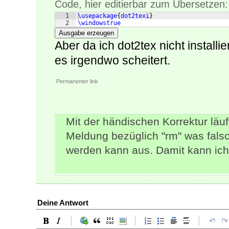
Code, hier editierbar zum Übersetzen:
1
\usepackage
{
dot2texi
}
2
\windowstrue
Ausgabe erzeugen
Aber da ich dot2tex nicht installie
es irgendwo scheitert.
Permanenter link
Mit der händischen Korrektur läuft
Meldung bezüglich "rm" was fals
werden kann aus. Damit kann ich
Deine Antwort