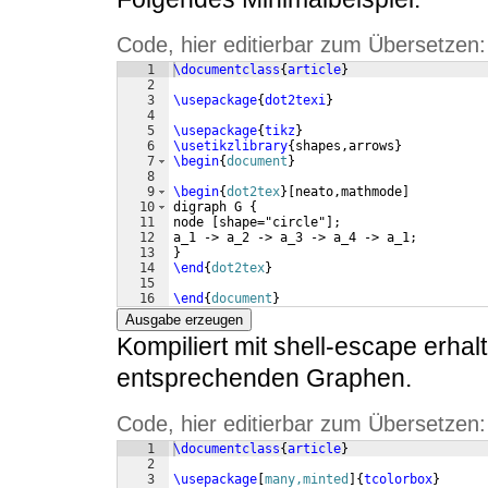
Code, hier editierbar zum Übersetzen:
1
\documentclass
{
article
}
2
3
\usepackage
{
dot2texi
}
4
5
\usepackage
{
tikz
}
6
\usetikzlibrary
{
shapes,arrows
}
7
\begin
{
document
}
8
9
\begin
{
dot2tex
}
[
neato,mathmode
]
10
digraph G 
{
11
node 
[
shape="circle"
]
;
12
a_1 -> a_2 -> a_3 -> a_4 -> a_1;
13
}
14
\end
{
dot2tex
}
15
16
\end
{
document
}
Ausgabe erzeugen
Kompiliert mit shell-escape erhal
entsprechenden Graphen.
Code, hier editierbar zum Übersetzen:
1
\documentclass
{
article
}
2
3
\usepackage
[
many,minted
]
{
tcolorbox
}