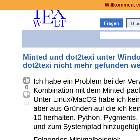
Willkommen, er
Fragen
The
Minted und dot2texi unter Wind
dot2texi nicht mehr gefunden w
Ich habe ein Problem bei der Ver
0
Kombination mit dem Minted-pack
Unter Linux/MacOS habe ich kei
aber aus Gründen auf die ich ke
10 herhalten. Python, Pygments, G
und zum Systempfad hinzugefügt
Folgendes Minimalbeispiel: