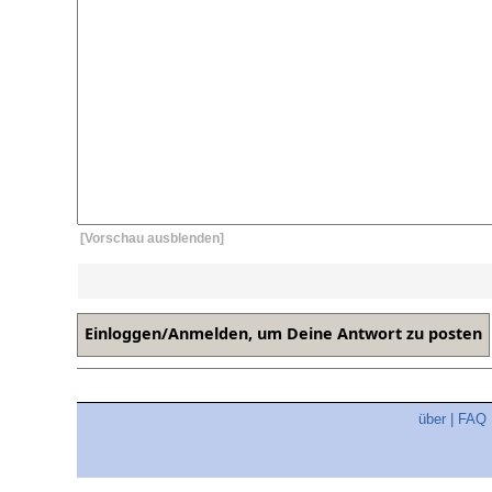
[Vorschau ausblenden]
über
|
FAQ