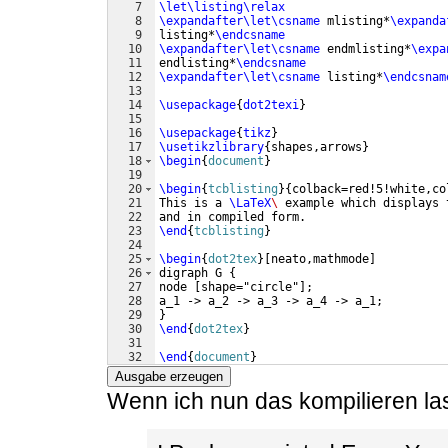
7
\let\listing\relax
8
\expandafter\let\csname
 mlisting*
\expanda
9
listing*
\endcsname
10
\expandafter\let\csname
 endmlisting*
\expa
11
endlisting*
\endcsname
12
\expandafter\let\csname
 listing*
\endcsnam
13
14
\usepackage
{
dot2texi
}
15
16
\usepackage
{
tikz
}
17
\usetikzlibrary
{
shapes,arrows
}
18
\begin
{
document
}
19
20
\begin
{
tcblisting
}
{
colback=red!5!white,co
21
This is a 
\LaTeX
\ 
example which displays 
22
and in compiled form.
23
\end
{
tcblisting
}
24
25
\begin
{
dot2tex
}
[
neato,mathmode
]
26
digraph G 
{
27
node 
[
shape="circle"
]
;
28
a_1 -> a_2 -> a_3 -> a_4 -> a_1;
29
}
30
\end
{
dot2tex
}
31
32
\end
{
document
}
Ausgabe erzeugen
Wenn ich nun das kompilieren las