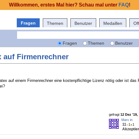
Willkommen, erstes Mal hier? Schau mal unter
FAQ
!
Fragen
Themen
Benutzer
Medaillen
Of
Fragen
Themen
Benutzer
ex auf Firmenrechner
n Latex auf einem Firmenrechner eine kostenpflichtige Lizenz nötig oder ist d
ei?
gefragt
12 Dez '19,
Marv in
11
●
1
●
1
Akzeptier