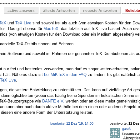
active answers
älteste Antworten
neueste Antworten
Beliebt
TeX
und
TeX Live
sind sowohl frei als auch (von etwaigen Kosten für den Dow
os. Das gilt ebenso für
MacTeX
, das letztlich auf TeX Live basiert. Auch div
tenlos (von etwaigen Kosten für den Download oder ein Medium abgesehen) ver
erzielle TeX-Distributionen und Editoren.
 freie Software und sowohl im Rahmen der genannten TeX-Distributionen als a
t nur frei und kostenlos verwenden, man darf es sogar weiterverbreiten, sol
nz hält. Näheres dazu ist
bei MiKTeX in den FAQ
zu finden. Es gibt natürlich 
 TeX Live
.
gen, die weitere Entwicklung zu unterstützen. Das kann auf vielfältige Art ge
endenmöglichkeiten (wobei das häufig keine Spenden im fiskalischen Sinne s
r TeX-Beutzergruppe wie
DANTE e.V.
werden oder an diese meist gemeinnützi
n kann aber auch durch aktive Mithilfe bei dem einen oder anderen Projekt o
 diesen eine andere Form der Unterstützung leisten.
bearbeitet
12 Dez '19, 14:00
beantwortet
12 Dez 
gast3
(ausgesetzt
Akzeptier