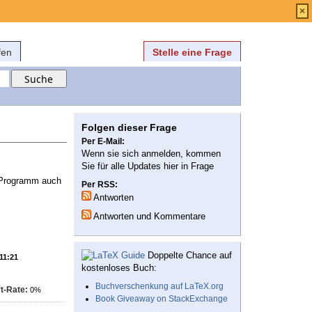
Anmelden
über
FAQ
×
fen
Stelle eine Frage
Folgen dieser Frage
Per E-Mail:
Wenn sie sich anmelden, kommen
Sie für alle Updates hier in Frage
as Programm auch
Per RSS:
Antworten
Antworten und Kommentare
Doppelte Chance auf
 11:21
kostenloses Buch:
Buchverschenkung auf LaTeX.org
t-Rate:
0%
Book Giveaway on StackExchange