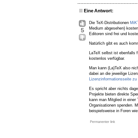
Eine Antwort:
Die TeX-Distributionen
MiK
Medium abgesehen) kostenl
5
Editoren sind frei und kos
Natürlich gibt es auch komm
LaTeX selbst ist ebenfalls
kostenlos verfügbar.
Man kann (La)TeX also nich
dabei an die jeweilige Lize
Lizenzinformationsseite zu
Es spricht aber nichts dage
Projekte bieten direkte Sp
kann man Mitglied in eine
Organisationen spenden. Ma
beispielsweise in Foren wie
Permanenter link