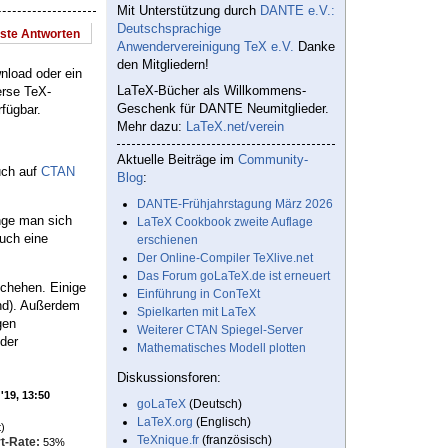
Mit Unterstützung durch
DANTE e.V.:
Deutschsprachige
este Antworten
Anwendervereinigung TeX e.V.
Danke
den Mitgliedern!
nload oder ein
LaTeX-Bücher als Willkommens-
erse TeX-
Geschenk für DANTE Neumitglieder.
fügbar.
Mehr dazu:
LaTeX.net/verein
Aktuelle Beiträge im
Community-
uch auf
CTAN
Blog
:
DANTE-Frühjahrstagung März 2026
ange man sich
LaTeX Cookbook zweite Auflage
auch eine
erschienen
Der Online-Compiler TeXlive.net
Das Forum goLaTeX.de ist erneuert
schehen. Einige
Einführung in ConTeXt
ind). Außerdem
Spielkarten mit LaTeX
gen
Weiterer CTAN Spiegel-Server
der
Mathematisches Modell plotten
Diskussionsforen:
'19, 13:50
goLaTeX
(Deutsch)
LaTeX.org
(Englisch)
)
TeXnique.fr
(französisch)
t-Rate:
53%