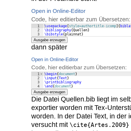
Open in Online-Editor
Code, hier editierbar zum Übersetzen:
1
\usepackage
[
style=authortitle-icomp
]
{
bibla
2
\bibliography
{
Quellen
}
3
\bibstyle
{
plainnat
}
Ausgabe erzeugen
dann später
Open in Online-Editor
Code, hier editierbar zum Übersetzen:
1
\begin
{
document
}
2
\input
{
Text
}
3
\printbibliography
4
\end
{
document
}
Ausgabe erzeugen
Die Datei Quellen.bib liegt im se
exportier worden mit Tex-Unterstü
worden. In der Datei Text, in der 
versucht mit
\cite{Artes.2009}