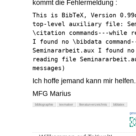
kommt die Fehlermeldung :
This is BibTeX, Version 0.99
top-level auxiliary file: Se
\citation commands---while r
I found no \bibdata command--
Seminararbeit.aux I found no
reading file Seminararbeit.a
messages)
Ich hoffe jemand kann mir helfen.
MFG Marius
bibliographie
texmaker
literaturverzeichnis
biblatex
ges