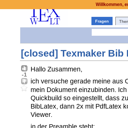
Willkommen, er
Fragen
The
[closed] Texmaker Bib 
Hallo Zusammen,
-1
ich versuche gerade meine aus Ci
mein Dokument einzubinden. Ich
Quickbuild so eingestellt, dass z
BibLatex, dann 2x mit PdfLatex k
Viewer.
in der Preamble steht: