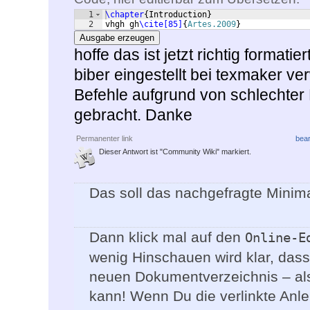
1
\chapter
{
Introduction
}
2
vhgh gh
\cite[85]
{
Artes.2009
}
Ausgabe erzeugen
hoffe das ist jetzt richtig format
biber eingestellt bei texmaker ve
Befehle aufgrund von schlechte
gebracht. Danke
Permanenter link
bear
Dieser Antwort ist "Community Wiki" markiert.
Das soll das nachgefragte Minimal
Dann klick mal auf den
Online-E
wenig Hinschauen wird klar, das
neuen Dokumentverzeichnis – also
kann! Wenn Du die verlinkte Anle