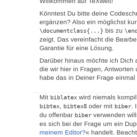
Willkommen auf TeXwelt!
Könntest Du bitte deine Codesc
ergänzen? Also ein möglichst ku
bis zu
\documentclass{...}
\en
zeigt. Das vereinfacht die Bearbe
Garantie für eine Lösung.
Darüber hinaus möchte ich Dich 
die wir hier in Fragen, Antwort
habe das in Deiner Frage einmal 
Mit
wird niemals kompili
biblatex
,
oder mit
. 
bibtex
bibtex8
biber
du offenbar
verwenden will
biber
es sich bei der Frage um ein Dupl
meinem Editor?
« handelt. Beach