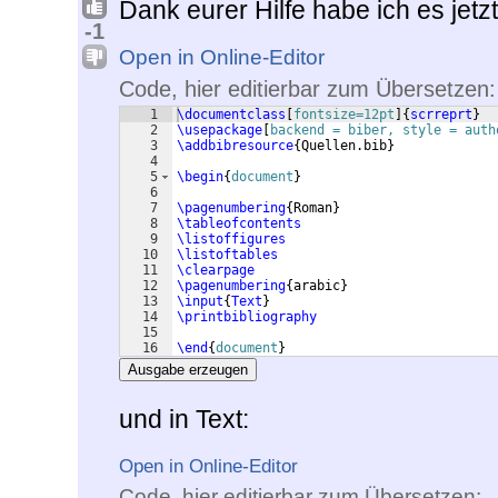
Dank eurer Hilfe habe ich es jetzt
-1
Open in Online-Editor
Code, hier editierbar zum Übersetzen:
1
\documentclass
[
fontsize=12pt
]
{
scrreprt
}
2
\usepackage
[
backend = biber, style = auth
3
\addbibresource
{
Quellen.bib
}
4
5
\begin
{
document
}
6
7
\pagenumbering
{
Roman
}
8
\tableofcontents
9
\listoffigures
10
\listoftables
11
\clearpage
12
\pagenumbering
{
arabic
}
13
\input
{
Text
}
14
\printbibliography
15
16
\end
{
document
}
Ausgabe erzeugen
und in Text:
Open in Online-Editor
Code, hier editierbar zum Übersetzen: