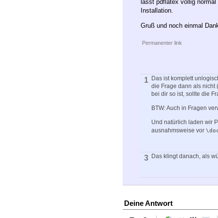
lässt pdflatex völlig normal
Installation.
Gruß und noch einmal Danke
Permanenter link
Das ist komplett unlogisc
1
die Frage dann als nicht
bei dir so ist, sollte die
BTW: Auch in Fragen ver
Und natürlich laden wir 
ausnahmsweise vor
\do
Das klingt danach, als wü
3
Deine Antwort