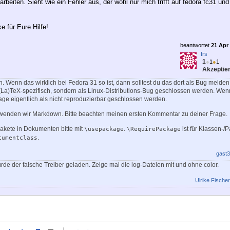
 arbeiten. Sieht wie ein Fehler aus, der wohl nur mich trifft auf fedora fc31 und
 für Eure Hilfe!
beantwortet
21 Apr 
frs
1
●
1
●
1
Akzeptier
h. Wenn das wirklich bei Fedora 31 so ist, dann solltest du das dort als Bug melde
 (La)TeX-spezifisch, sondern als Linux-Distributions-Bug geschlossen werden. Wen
 Frage eigentlich als nicht reproduzierbar geschlossen werden.
wenden wir Markdown. Bitte beachten meinen ersten Kommentar zu deiner Frage.
Pakete in Dokumenten bitte mit
.
ist für Klassen-/
\usepackage
\RequirePackage
.
cumentclass
gast3
rde der falsche Treiber geladen. Zeige mal die log-Dateien mit und ohne color.
Ulrike Fischer