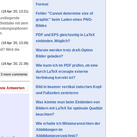
Format
(18 Apr '20, 13:21)
Fehler "Cannot determine size of
grundlegende
graphic" beim Laden eines PNG-
Bilddatei mit dem
Bildes
wendungsoptionen
n.
PDF und EPS gleichzeitig in LaTeX
einbinden. Möglich?
(18 Apr '20, 13:26)
st? Wird die
Warum werden trotz draft-Option
Bilder geladen?
(18 Apr '20, 21:39)
Wie kann ich im PDF prüfen, ob eine
durch LaTeX erzeugte externe
 3 more comments
Verlinkung korrekt ist?
Bild in beamer vertikal zwischen Kopf-
este Antworten
und Fußzeilen zentrieren
Was könnte man beim Einbinden von
Bildern mit LaTeX für optimale Qualität
beachten?
Wie erhalte ich Miniaturansichten der
Abbildungen im
Abbildungsverzeichnis?