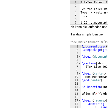
1
! LaTeX Error: F
2
3
See the LaTeX ma
4
Type  H <return>
5
 ...
6
7
l.19 ...udegraph
Ich kann die laufenden und 
Hier das simple Beispiel:
Code, hier editierbar zum Üb
1
\documentclass
{
2
\usepackage
{
gra
3
4
\begin
{
document
5
6
\section
[
short 
7
(
TeX Live 202
8
9
\begin
{
center
}
10
 Hans Musterman
11
\end
{
center
}
12
13
\subsection
{
Int
14
15
Alles Bl
\"
{
o
}
ds
16
17
\begin
{
figure
}
[
18
\centering
19
\inc