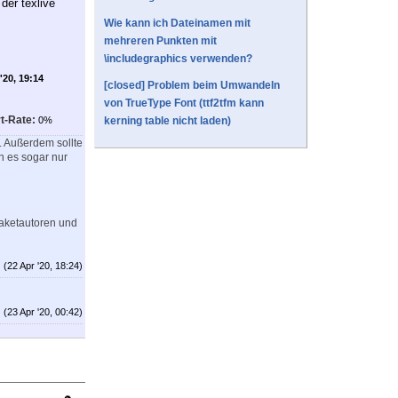
 der texlive
Wie kann ich Dateinamen mit
mehreren Punkten mit
\includegraphics verwenden?
'20, 19:14
[closed] Problem beim Umwandeln
von TrueType Font (ttf2tfm kann
t-Rate:
0%
kerning table nicht laden)
n. Außerdem sollte
n es sogar nur
Paketautoren und
(22 Apr '20, 18:24)
(23 Apr '20, 00:42)