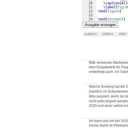
20
\caption
{
All
21
\label
{
fig:H
22
\end
{
figure
}
23
24
\end
{
document
}
Ausgabe erzeugen
graphicx
pdflatex
bilder
Bitte verwende Markdown,
dem Eingabefeld für Frage
unbedingt auch:
Ich hab
Welche Endung hat die 
(nämlich im Dokumentverz
Was passiert, wenn du s
nicht extra kopiert werden
2020 und einer selbst ers
Ich kann das mit der 2020
meine damit ob Pfadvariab