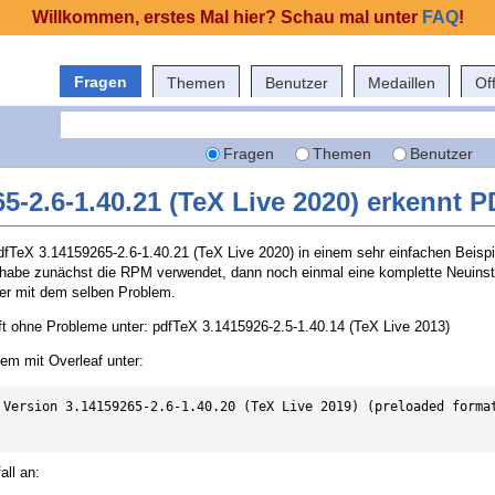
Willkommen, erstes Mal hier? Schau mal unter
FAQ
!
Fragen
Themen
Benutzer
Medaillen
Of
Fragen
Themen
Benutzer
5-2.6-1.40.21 (TeX Live 2020) erkennt P
dfTeX 3.14159265-2.6-1.40.21 (TeX Live 2020) in einem sehr einfachen Beispie
 habe zunächst die RPM verwendet, dann noch einmal eine komplette Neuinsta
ber mit dem selben Problem.
uft ohne Probleme unter: pdfTeX 3.1415926-2.5-1.40.14 (TeX Live 2013)
lem mit Overleaf unter:
 Version 3.14159265-2.6-1.40.20 (TeX Live 2019) (preloaded format
all an: