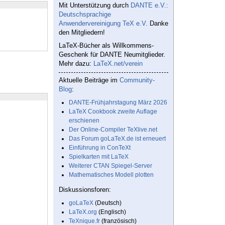
Mit Unterstützung durch
DANTE e.V.:
Deutschsprachige
Anwendervereinigung TeX e.V.
Danke
den Mitgliedern!
LaTeX-Bücher als Willkommens-
Geschenk für DANTE Neumitglieder.
Mehr dazu:
LaTeX.net/verein
Aktuelle Beiträge im
Community-
Blog
:
DANTE-Frühjahrstagung März 2026
LaTeX Cookbook zweite Auflage
erschienen
Der Online-Compiler TeXlive.net
Das Forum goLaTeX.de ist erneuert
Einführung in ConTeXt
Spielkarten mit LaTeX
Weiterer CTAN Spiegel-Server
Mathematisches Modell plotten
Diskussionsforen:
goLaTeX
(Deutsch)
LaTeX.org
(Englisch)
TeXnique.fr
(französisch)