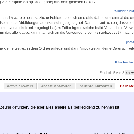
 von /graphicspath{Pfadangabe} aus dem gleichen Paket?
WunderPunkt
wäre eine zusätzliche Fehlerquelle. Ich empfehle daher, erst einmal die 
icspath
 ist eine der Abbildungen aus
sehr gut geeignet. Dann darauf achten, dass die 
mwe
mentverzeichnis mit abgelegt ist (um Editor irgendwelche build-Verzeichnis-Ver
wenn das alle klappt, kann man sich an die Verwendung von
mache
\graphicspath
gast3
 kleine test.tex in dem Ordner anlegst und dann \input{test} in deine Datei schreib
Ulrike Fischer
Ergebnis 5 von 8
show
active answers
älteste Antworten
neueste Antworten
Beliebt
Lösung gefunden, die aber alles andere als befriedigend zu nennen ist!