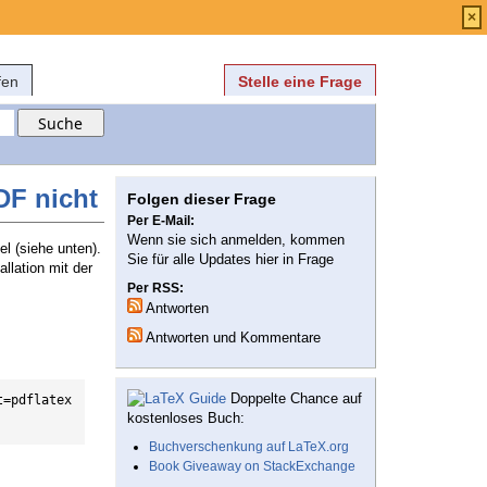
Anmelden
über
FAQ
×
fen
Stelle eine Frage
DF nicht
Folgen dieser Frage
Per E-Mail:
Wenn sie sich anmelden, kommen
l (siehe unten).
Sie für alle Updates hier in Frage
llation mit der
Per RSS:
Antworten
Antworten und Kommentare
Doppelte Chance auf
=pdflatex 
kostenloses Buch:
Buchverschenkung auf LaTeX.org
Book Giveaway on StackExchange