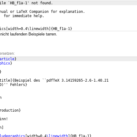
ile `HB_f1a-1' not found.
nual or LaTeX Companion for explanation.
  for immediate help.
ics[width=0.4\linewidth]{HB_f1a-1}
nicht laufenden Beispiele tarren.
ersetzen:
article
}
phicx
}
}
title
]
{
Beispiel des ``pdfTeX 3.14159265-2.6-1.40.21
0
)
'' Fehlers
}
n
roduction
}
inn!
h
]
ludegraphics
[
width=0.4
\linewidth
]
{
HB_f1a-1
}