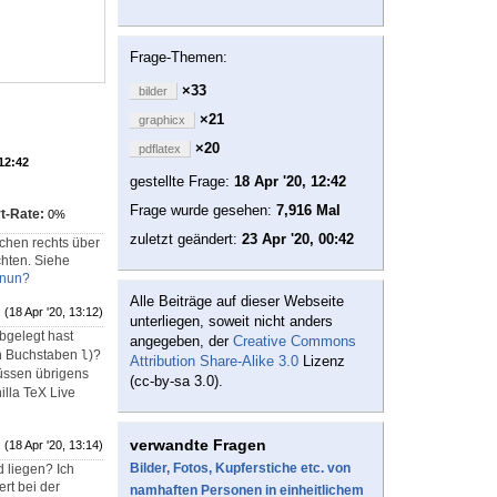
Frage-Themen:
×33
bilder
×21
graphicx
×20
pdflatex
 12:42
gestellte Frage:
18 Apr '20, 12:42
Frage wurde gesehen:
7,916 Mal
t-Rate:
0%
zuletzt geändert:
23 Apr '20, 00:42
chen rechts über
chten. Siehe
 nun?
Alle Beiträge auf dieser Webseite
(18 Apr '20, 13:12)
unterliegen, soweit nicht anders
abgelegt hast
angegeben, der
Creative Commons
n Buchstaben
)?
l
Attribution Share-Alike 3.0
Lizenz
ssen übrigens
(cc-by-sa 3.0).
nilla TeX Live
verwandte Fragen
(18 Apr '20, 13:14)
Bilder, Fotos, Kupferstiche etc. von
d liegen? Ich
rt bei der
namhaften Personen in einheitlichem