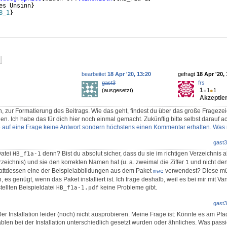
es Unsinn
}
B_1
}
bearbeitet
18 Apr '20, 13:20
gefragt
18 Apr '20,
gast3
frs
1
(ausgesetzt)
●
1
●
1
Akzeptier
 zur Formatierung des Beitrags. Wie das geht, findest du über das große Fragezei
n. Ich habe das für dich hier noch einmal gemacht. Zukünftig bitte selbst darauf a
e auf eine Frage keine Antwort sondern höchstens einen Kommentar erhalten. Was
gast3
Datei
denn? Bist du absolut sicher, dass du sie im richtigen Verzeichnis 
HB_f1a-1
eichnis) und sie den korrekten Namen hat (u. a. zweimal die Ziffer
und nicht de
1
tattdessen eine der Beispielabbildungen aus dem Paket
verwendest? Diese mü
mwe
, es genügt, wenn das Paket installiert ist. Ich frage deshalb, weil es bei mir mit Va
tellten Beispieldatei
keine Probleme gibt.
HB_f1a-1.pdf
gast3
er Installation leider (noch) nicht ausprobieren. Meine Frage ist: Könnte es am Pfa
len bei der Installation unterschiedlich gesetzt wurden oder ähnliches. Was passie