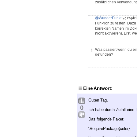
zusätzlichen Verwendung
@WunderPunkt
\graph
Funktion zu testen. Dazu
korrekten Namen im Doku
nicht
aktivieren). Erst, 
Was passiert wenn du eine
1
gefunden?
Eine Antwort:
Guten Tag,
0
Ich habe durch Zufall eine 
Das folgende Paket:
\RequirePackage{color}