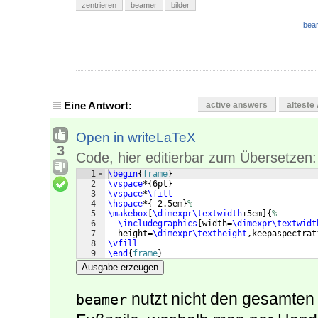
zentrieren
beamer
bilder
bear
Eine Antwort:
active answers
älteste
Open in writeLaTeX
3
Code, hier editierbar zum Übersetzen:
1
\begin
{
frame
}
2
\vspace
*
{
6pt
}
3
\vspace
*
\fill
4
\hspace
*
{
-2.5em
}
%
5
\makebox
[
\dimexpr\textwidth
+5em
]
{
%
6
\includegraphics
[
width=
\dimexpr\textwidt
7
  height=
\dimexpr\textheight
,keepaspectrat
8
\vfill
9
\end
{
frame
}
Ausgabe erzeugen
nutzt nicht den gesamten
beamer