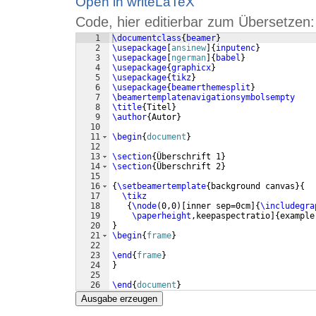
Open in writeLaTeX
Code, hier editierbar zum Übersetzen:
1
\documentclass
{
beamer
}
2
\usepackage
[
ansinew
]
{
inputenc
}
3
\usepackage
[
ngerman
]
{
babel
}
4
\usepackage
{
graphicx
}
5
\usepackage
{
tikz
}
6
\usepackage
{
beamerthemesplit
}
7
\beamertemplatenavigationsymbolsempty
8
\title
{
Titel
}
9
\author
{
Autor
}
10
11
\begin
{
document
}
12
13
\section
{
Überschrift 1
}
14
\section
{
Überschrift 2
}
15
16
{
\setbeamertemplate
{
background canvas
}
{
17
\tikz
18
{
\node
(
0,0
)
[
inner sep=0cm
]
{
\includegra
19
\paperheight
,keepaspectratio
]
{
example
20
}
21
\begin
{
frame
}
22
23
\end
{
frame
}
24
}
25
26
\end
{
document
}
Ausgabe erzeugen