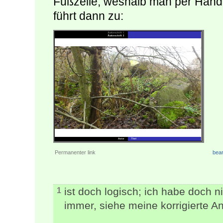
Fußzeile, weshalb man per Hand 
führt dann zu:
Permanenter link
bear
ist doch logisch; ich habe doch n
1
immer, siehe meine korrigierte An