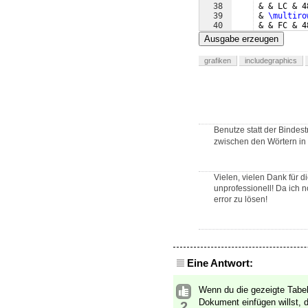
38
 & & LC & 4
39
 & 
\multiro
40
 & & FC & 4
41
 & & LC & 4
Ausgabe erzeugen
grafiken
includegraphics
Benutze statt der Binde
zwischen den Wörtern in d
Vielen, vielen Dank für di
unprofessionell! Da ich n
error zu lösen!
Eine Antwort:
Wenn du die gezeigte Tabel
Dokument einfügen willst, 
2