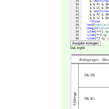
29
    & 
\multirow
30
    & & FC & 30
31
    & & LC & 30
32
    & 
\multirow
33
    & & FC & 30
34
    & & LC & 30
35
\hline
36
\end
{
tabularx
37
\begin
{
tablen
38
\item
[
***
]
$p
39
\item
[
**
]
$p 
40
\item
[
*
]
$p 
\
41
\end
{
tablenot
Ausgabe erzeugen
Das ergibt: