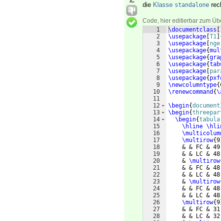
die
Klasse
rech
standalone
Code, hier editierbar zum Üb
1
\documentclass
[
2
\usepackage
[
T1
]
3
\usepackage
[
nge
4
\usepackage
{
mul
5
\usepackage
{
gra
6
\usepackage
{
tab
7
\usepackage
[
par
8
\usepackage
{
pxf
9
\newcolumntype
{
10
\renewcommand
{
\
11
12
\begin
{
document
13
\begin
{
threepar
14
\begin
{
tabula
15
\hline
\hli
16
\multicolum
17
\multirow
{
9
18
    & & FC & 49
19
    & & LC & 48
20
    & 
\multirow
21
    & & FC & 48
22
    & & LC & 48
23
    & 
\multirow
24
    & & FC & 48
25
    & & LC & 48
26
\multirow
{
9
27
    & & FC & 31
28
    & & LC & 32