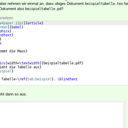
 Dabei nehmen wir einmal an, dass obiges Dokument
he
beispieltabelle.tex
 Dokument also
:
beispieltabelle.pdf
ersetzen:
a4paper,12pt
]
{
article
}
rman
]
{
babel
}
phicx
}
ndtext
}
}
s
ommt die Maus
}
ics
[
width=
\textwidth
]
{
beispieltabelle.pdf
}
ieht die Tabelle aus
}
ispiel
}
 Tabelle~
\ref
{
tab:beispiel
}
. 
\blindtext
eht dann so aus: