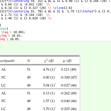
{
3
}
{
*
}
{
\centering
 FB, IG
}
 & AL & 31 & 0.90 
(
1
)
 & 
{
}
 0.244 
(
29
)
\
 & 0.64 
(
1
)
 & -0.031 
(
28
)
\\
 & 0.10 
(
1
)
 & 
{
}
 0.327 
(
28
)
\\
\cline
{
2-6
}
{
3
}
{
*
}
{
\centering
 IG, TB
}
 & AL & 31 &  5.79 
(
1
)
\tnote
{
*
}
 & 
{
}
 0.
 & 2.72 
(
1
)
 & -0.144 
(
28
)
\\
 & 2.40 
(
1
)
 & 
{
}
 0.029 
(
28
)
\\
}
otes
}
 
\leq
\ 
$
0.001;
\leq
\ 
$
0.01;
leq
\ 
$
0.05.
es
}