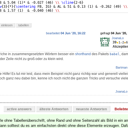
8 & 5.04 
(
1
)
* & -0.027 
(
46
)
\\
\cline
{
2-6
}
w
{
3
}
{
*
}
{
\centering
 FB, IG
}
 & AL & 51 & 0.13 
(
1
)
 & -0.262 
(
49
)
\\
8 & 1.57 
(
1
)
  & -0.040 
(
46
)
\\
8 & 3.70 
(
1
)
 * & -0.203 
(
46
)
\\
\cline
{
2-6
}
einlesen
tabellen
bearbeitet
04 Jun '20, 16:22
gefragt
04 Jun '20,
JoanaLo
39
●
1
●
2
●
6
Akzeptier
striche in zusammengesetzten Wörtern besser ein
shorthand
des Pakets
, dam
babel
er Zeile nicht zu groß oder zu klein wird.
Bartman
e Hilfe! Es tut mir leid, dass mein Beispiel nicht ganz richtig war und generell vielle
och ganz neu dabei bin, kenne ich noch nicht die ganzen Tricks und versuche viele
JoanaLo
active answers
älteste Antworten
neueste Antworten
Beliebt
le ohne Tabellenüberschrift, ohne Rand und ohne Seitenzahl als Bild in ein a
dann solltest du es am einfachsten direkt ohne diese Elemente erzeugen. Dafü