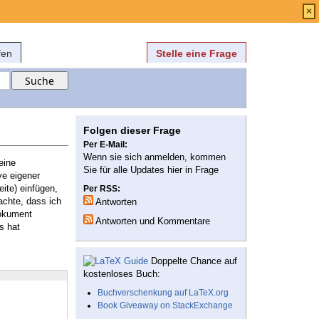
Anmelden
über
FAQ
×
fen
Stelle eine Frage
Folgen dieser Frage
Per E-Mail:
Wenn sie sich anmelden, kommen
eine
Sie für alle Updates hier in Frage
ve eigener
ite) einfügen,
Per RSS:
achte, dass ich
Antworten
dokument
Antworten und Kommentare
s hat
Doppelte Chance auf
kostenloses Buch:
Buchverschenkung auf LaTeX.org
Book Giveaway on StackExchange