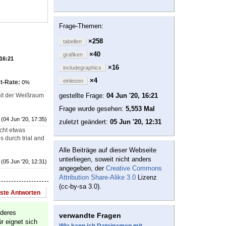
Frage-Themen:
×258
tabellen
×40
grafiken
 16:21
×16
includegraphics
×4
einlesen
t-Rate:
0%
it der Weißraum
gestellte Frage:
04 Jun '20, 16:21
Frage wurde gesehen:
5,553 Mal
(04 Jun '20, 17:35)
zuletzt geändert:
05 Jun '20, 12:31
icht etwas
s durch trial and
Alle Beiträge auf dieser Webseite
unterliegen, soweit nicht anders
(05 Jun '20, 12:31)
angegeben, der
Creative Commons
Attribution Share-Alike 3.0
Lizenz
(cc-by-sa 3.0).
este Antworten
nderes
verwandte Fragen
r eignet sich