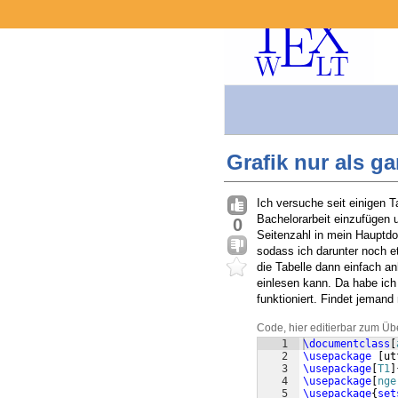
Grafik nur als g
Ich versuche seit einigen 
Bachelorarbeit einzufügen u
0
Seitenzahl in mein Hauptdok
sodass ich darunter noch e
die Tabelle dann einfach a
einlesen kann. Da habe ich
funktioniert. Findet jemand
Code, hier editierbar zum Üb
1
\documentclass
[
2
\usepackage
[
ut
3
\usepackage
[
T1
]
4
\usepackage
[
nge
5
\usepackage
{
set