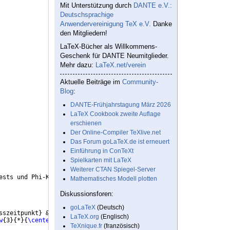
Mit Unterstützung durch
DANTE e.V.:
Deutschsprachige
Anwendervereinigung TeX e.V.
Danke
den Mitgliedern!
LaTeX-Bücher als Willkommens-
Geschenk für DANTE Neumitglieder.
Mehr dazu:
LaTeX.net/verein
Aktuelle Beiträge im
Community-
Blog
:
DANTE-Frühjahrstagung März 2026
LaTeX Cookbook zweite Auflage
erschienen
Der Online-Compiler TeXlive.net
Das Forum goLaTeX.de ist erneuert
Einführung in ConTeXt
Spielkarten mit LaTeX
Weiterer CTAN Spiegel-Server
ests und Phi-Koeffizienten
}
{
\flushleft
}
Mathematisches Modell plotten
Diskussionsforen:
goLaTeX
(Deutsch)
sszeitpunkt
}
 & 
\textit
{
N
}
 & 
{
}
\textit
{
$
\chi
^2$
(
df
)}
 & 
{
}
{
}
{
}
LaTeX.org
(Englisch)
w
{
3
}
{
*
}
{
\centering
 TB, FB
}
 & AL & 51 & 4.76 
(
1
)
 * & 
{
}
 0.121 
(
49
TeXnique.fr
(französisch)