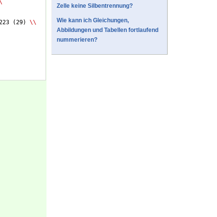
\
Zelle keine Silbentrennung?
Wie kann ich Gleichungen,
223 
(
29
)
\\
Abbildungen und Tabellen fortlaufend
nummerieren?