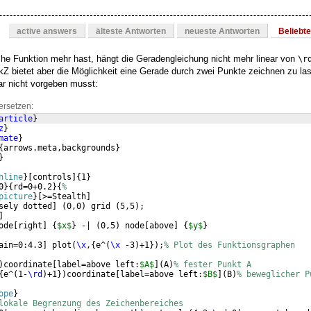
active answers
älteste Antworten
neueste Antworten
Beliebt
che Funktion mehr hast, hängt die Geradengleichung nicht mehr linear von
\r
ikZ bietet aber die Möglichkeit eine Gerade durch zwei Punkte zeichnen zu la
ar nicht vorgeben musst:
ersetzen:
article
}
z
}
mate
}
{
arrows.meta,backgrounds
}
}
nline
}
[
controls
]
{
1
}
0
}
{
rd=0+0.2
}
{
%
picture
}
[
>=Stealth
]
sely dotted
]
(
0,0
)
 grid 
(
5,5
)
;
]
ode
[
right
]
{
$x$
}
 -| 
(
0,5
)
 node
[
above
]
{
$y$
}
ain=0:4.3
]
 plot
(
\x
,
{
e^
(
\x
 -3
)
+1
})
;
% Plot des Funktionsgraphen
)
coordinate
[
label=above left:
$A$
]
(
A
)
% fester Punkt A
{
e^
(
1-
\rd
)
+1
})
coordinate
[
label=above left:
$B$
]
(
B
)
% beweglicher P
ope
}
lokale Begrenzung des Zeichenbereiches