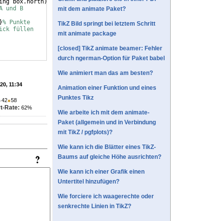
ing box.north
)
;
A und B
mit dem animate Paket?
}
% Punkte
TikZ Bild springt bei letztem Schritt
ick füllen
mit animate package
[closed] TikZ animate beamer: Fehler
durch ngerman-Option für Paket babel
Wie animiert man das am besten?
'20, 11:34
Animation einer Funktion und eines
Punktes Tikz
●
42
●
58
t-Rate:
62%
Wie arbeite ich mit dem animate-
Paket (allgemein und in Verbindung
mit TikZ / pgfplots)?
Wie kann ich die Blätter eines TikZ-
Baums auf gleiche Höhe ausrichten?
Wie kann ich einer Grafik einen
Untertitel hinzufügen?
Wie forciere ich waagerechte oder
senkrechte Linien in TikZ?