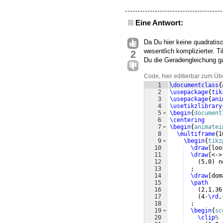
Eine Antwort:
Da Du hier keine quadratis
wesentlich komplizierter. T
2
Du die Geradengleichung g
Code, hier editierbar zum Üb
1
\documentclass
{
2
\usepackage
{
tik
3
\usepackage
{
ani
4
\usetikzlibrary
5
\begin
{
document
6
\centering
7
\begin
{
animatei
8
\multiframe
{
1
9
\begin
{
tikz
10
\draw
[
loo
11
\draw
[
<->
12
(
5,0
)
 n
13
  ;
14
\draw
[
dom
15
\path
16
(
2,1.36
17
(
4-
\rd
,
18
  ;
19
\begin
{
sc
20
\clip
% 