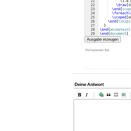
21
(
1.8,
22
\draw
[
s
23
\end
{
scop
24
\foreach\
25
\scoped
[
o
26
\end
{
tikzpi
27
}
28
\end
{
animateinl
29
\end
{
document
}
Ausgabe erzeugen
Permanenter link
Deine Antwort