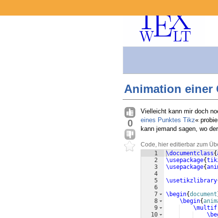
Animation einer
Vielleicht kann mir doch no
eines Punktes Tikz
« probie
0
kann jemand sagen, wo der 
Code, hier editierbar zum Üb
1
\documentclass
{
2
\usepackage
{
tik
3
\usepackage
{
ani
4
5
\usetikzlibrary
6
7
\begin
{
document
8
\begin
{
anim
9
\multif
10
\be