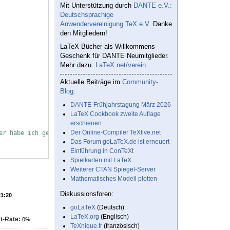
Mit Unterstützung durch
DANTE e.V.:
Deutschsprachige
Anwendervereinigung TeX e.V.
Danke
den Mitgliedern!
LaTeX-Bücher als Willkommens-
Geschenk für DANTE Neumitglieder.
Mehr dazu:
LaTeX.net/verein
Aktuelle Beiträge im
Community-
Blog
:
DANTE-Frühjahrstagung März 2026
LaTeX Cookbook zweite Auflage
erschienen
Der Online-Compiler TeXlive.net
er habe ich genauso die Variable \rd hinzugefügt
Das Forum goLaTeX.de ist erneuert
Einführung in ConTeXt
Spielkarten mit LaTeX
Weiterer CTAN Spiegel-Server
Mathematisches Modell plotten
Diskussionsforen:
21:20
goLaTeX
(Deutsch)
LaTeX.org
(Englisch)
t-Rate:
0%
TeXnique.fr
(französisch)