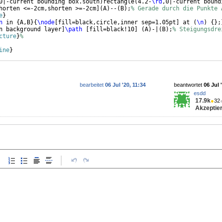
0|-current bounding box.south
)
rectangle
(
4.2-
\rd
,0|-current bound
horten <=-2cm,shorten >=-2cm
]
(
A
)
--
(
B
)
;
% Gerade durch die Punkte 
e
}
n
 in 
{
A,B
}
{
\node
[
fill=black,circle,inner sep=1.05pt
]
 at 
(
\n
)
{
}
;
n background layer
]
\path
[
fill=black!10
]
(
A
)
-|
(
B
)
;
% Steigungsdre
cture
}
%
ine
}
bearbeitet
06 Jul '20, 11:34
beantwortet
06 Jul 
esdd
17.9k
●
32
Akzeptier