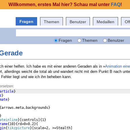
Willkommen, erstes Mal hier? Schau mal unter
FAQ
!
Fragen
Themen
Benutzer
Medaillen
Of
Fragen
Themen
Benutzer
 Gerade
ch einer helfen. Ich habe es mit einer anderen Geraden als in »
Animation eine
rt, allerdings weicht die total ab und wandert nicht mit dem Punkt B nach unte
Fehler liegt und wie ich ihn beheben kann.
ersetzen:
article
}
z
}
mate
}
{
arrows.meta,backgrounds
}
}
ateinline
}
[
controls
]
{
1
}
rame
{
10
}
{
rd=0+0.2
}
{
gin
{
tikzpicture
}
[
scale=2, >=Stealth
]