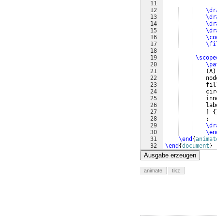
11
12
\dr
13
\dr
14
\dr
15
\dr
16
\co
17
\fi
18
19
\scope
20
\pa
21
(
A
)
22
    nod
23
    fil
24
    cir
25
    inn
26
    lab
27
]
{
28
    ;
29
\dr
30
\en
31
\end
{
animat
32
\end
{
document
}
Ausgabe erzeugen
animate
tikz