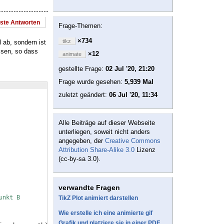
este Antworten
Frage-Themen:
×734
tikz
ab, sondern ist
d
ssen, so dass
×12
animate
gestellte Frage:
02 Jul '20, 21:20
Frage wurde gesehen:
5,939 Mal
zuletzt geändert:
06 Jul '20, 11:34
Alle Beiträge auf dieser Webseite
unterliegen, soweit nicht anders
angegeben, der
Creative Commons
Attribution Share-Alike 3.0
Lizenz
(cc-by-sa 3.0).
verwandte Fragen
unkt B
TikZ Plot animiert darstellen
Wie erstelle ich eine animierte gif
Grafik und platziere sie in einer PDF