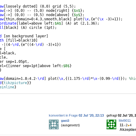
aw
[
loosely dotted
]
(
0,0
)
 grid 
(
5,5
)
;
aw
[
->
]
(
0,0
)
 -- 
(
5,0
)
 node
[
right
]
{
$x$
}
;
aw
[
->
]
(
0,0
)
 -- 
(
0,5
)
 node
[
above
]
{
$y$
}
;
aw
[
thin,domain=0:4.3,smooth,black
]
 plot
(
\x
,
{
e^
(
\x
 -3
)
+1
})
;
ordinate
[
label=above left:
$A$
]
(
A
)
 at 
(
2,1.36
)
;
ll
[
black
]
(
A
)
 circle 
(
1pt
)
;
d
[
on background layer
]
th
[
fill=black!10
]
 -|
(
4-
\rd
,
{
e^
((
4-
\rd
)
 -3
)
+1
})
e 
[
l=black, 
cle, 
er sep=1.05pt,
el=
{[
inner sep=1pt
]
above left:
$B$
}
}
aw
[
domain=1.8:4.2-
\rd
]
 plot
(
\x
,
{(
1.175-
\rd
)
*
\x
-
(
0.99-
\rd
)})
; 
%hi
d
{
tikzpicture
}
}
einline
}
konvertiert in Frage
02 Jul '20, 22:13
gefragt
02 Jul '20, 
gast3
Mel9011
11
(ausgesetzt)
●
2
●
4
Akzeptier