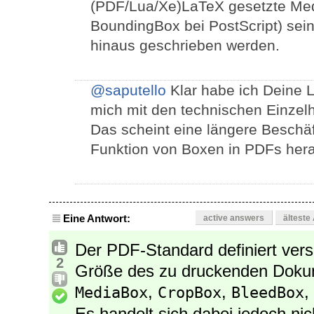
(PDF/Lua/Xe)LaTeX gesetzte Medi
BoundingBox bei PostScript) sein,
hinaus geschrieben werden.
@saputello
Klar habe ich Deine 
mich mit den technischen Einzel
Das scheint eine längere Beschäf
Funktion von Boxen in PDFs her
Eine Antwort:
active answers
älteste
Der PDF-Standard definiert vers
2
Größe des zu druckenden Dokum
,
,
,
MediaBox
CropBox
BleedBox
Es handelt sich dabei jedoch ni