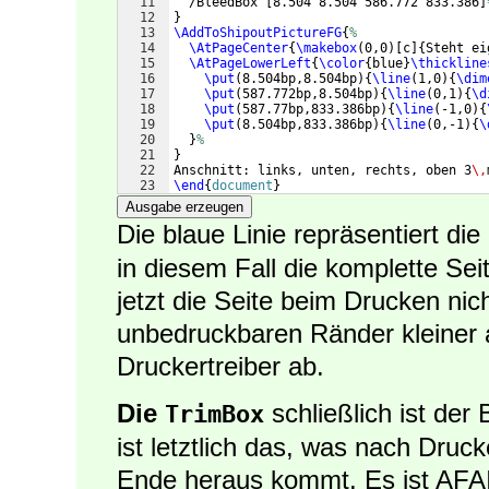
11
  /BleedBox 
[
8.504 8.504 586.772 833.386
]
12
}
13
\AddToShipoutPictureFG
{
%
14
\AtPageCenter
{
\makebox
(
0,0
)
[
c
]
{
Steht ei
15
\AtPageLowerLeft
{
\color
{
blue
}
\thickline
16
\put
(
8.504bp,8.504bp
)
{
\line
(
1,0
)
{
\dim
17
\put
(
587.772bp,8.504bp
)
{
\line
(
0,1
)
{
\d
18
\put
(
587.77bp,833.386bp
)
{
\line
(
-1,0
)
{
19
\put
(
8.504bp,833.386bp
)
{
\line
(
0,-1
)
{
\
20
}
%
21
}
22
Anschnitt: links, unten, rechts, oben 3
\,
23
\end
{
document
}
Ausgabe erzeugen
Die blaue Linie repräsentiert die
in diesem Fall die komplette Sei
jetzt die Seite beim Drucken nicht
unbedruckbaren Ränder kleiner 
Druckertreiber ab.
Die
schließlich ist der
TrimBox
ist letztlich das, was nach Dru
Ende heraus kommt. Es ist AFAI