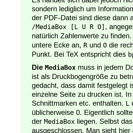
sondern lediglich um Informatio
der PDF-Datei sind diese dann al
, angege
/MediaBox [L U R O]
natürlich Zahlenwerte zu finden
untere Ecke an,
und
die rech
R
O
Punkt. Bei TeX entspricht dies
b
Die
muss in jedem D
MediaBox
ist als Druckbogengröße zu betra
gedacht, dass damit festgelegt i
einzelne Seite zu drucken ist. I
Schnittmarken etc. enthalten.
L
üblicherweise 0. Eigentlich soll
der
liegen. Selbst das 
MediaBox
ausgeschlossen. Man sieht hier d