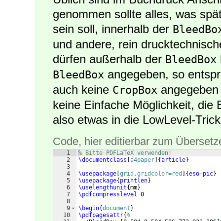
genommen sollte alles, was spät
sein soll, innerhalb der
BleedBo
und andere, rein drucktechnisch
dürfen außerhalb der
BleedBox
angegeben, so entspri
BleedBox
auch keine
angegeben 
CropBox
keine Einfache Möglichkeit, die
also etwas in die LowLevel-Trick
Code, hier editierbar zum Übersetz
1
% Bitte PDFLaTeX verwenden!
2
\documentclass
[
a4paper
]
{
article
}
3
4
\usepackage
[
grid,gridcolor=red
]
{
eso-pic
}
5
\usepackage
{
printlen
}
6
\uselengthunit
{
mm
}
7
\pdfcompresslevel
 0
8
9
\begin
{
document
}
10
\pdfpagesattr
{
%