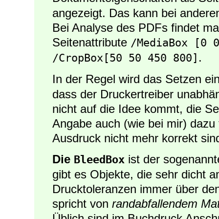
angezeigt. Das kann bei andere
Bei Analyse des PDFs findet man
Seitenattribute
/MediaBox [0 
.
/CropBox[50 50 450 800]
In der Regel wird das Setzen ei
dass der Druckertreiber unabhän
nicht auf die Idee kommt, die Se
Angabe auch (wie bei mir) dazu 
Ausdruck nicht mehr korrekt sin
Die
ist der sogenann
BleedBox
gibt es Objekte, die sehr dicht
Drucktoleranzen immer über den
spricht von
randabfallendem Mat
Üblich sind im Buchdruck Ansch