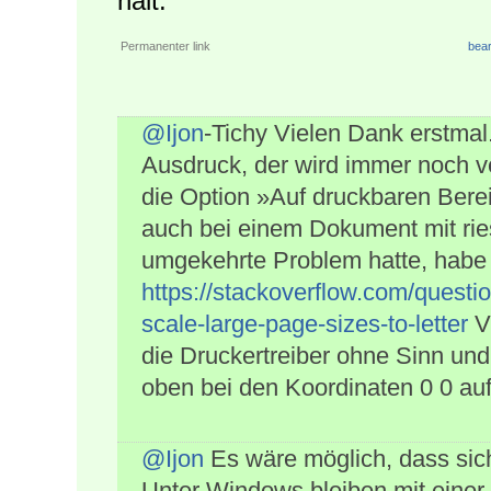
hält.
Permanenter link
bear
@Ijon
-Tichy Vielen Dank erstmal
Ausdruck, der wird immer noch v
die Option »Auf druckbaren Berei
auch bei einem Dokument mit ri
umgekehrte Problem hatte, habe 
https://stackoverflow.com/quest
scale-large-page-sizes-to-letter
Vi
die Druckertreiber ohne Sinn und
oben bei den Koordinaten 0 0 auf
@Ijon
Es wäre möglich, dass sic
Unter Windows bleiben mit einer