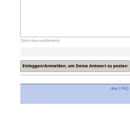
[Vorschau ausblenden]
über
|
FAQ