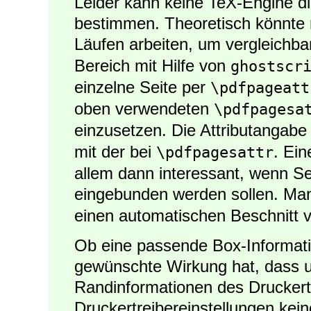
Leider kann keine TeX-Engine di
bestimmen. Theoretisch könnte
Läufen arbeiten, um vergleichba
Bereich mit Hilfe von
ghostscr
einzelne Seite per
\pdfpageatt
oben verwendeten
\pdfpagesa
einzusetzen. Die Attributangabe 
mit der bei
. Ei
\pdfpagesattr
allem dann interessant, wenn 
eingebunden werden sollen. Ma
einen automatischen Beschnitt 
Ob eine passende Box-Informati
gewünschte Wirkung hat, dass 
Randinformationen des Druckert
Druckertreibereinstellungen kei