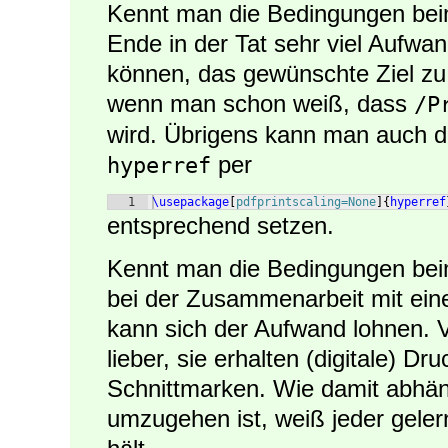
Kennt man die Bedingungen bei
Ende in der Tat sehr viel Aufwan
können, das gewünschte Ziel zu 
wenn man schon weiß, dass
/P
wird. Übrigens kann man auch di
per
hyperref
1
\usepackage
[
pdfprintscaling=None
]
{
hyperref
entsprechend setzen.
Kennt man die Bedingungen bei
bei der Zusammenarbeit mit einer
kann sich der Aufwand lohnen. Vi
lieber, sie erhalten (digitale) D
Schnittmarken. Wie damit abhän
umzugehen ist, weiß jeder geler