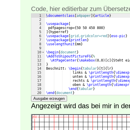
Code, hier editierbar zum Übersetz
1
\documentclass
[
a4paper
]
{
article
}
2
3
\usepackage
[
4
 pdfpagescrop=
{
50 50 450 800
}
5
]
{
hyperref
}
6
\usepackage
[
grid,gridcolor=red
]
{
eso-pic
}
7
\usepackage
{
printlen
}
8
\uselengthunit
{
mm
}
9
10
\begin
{
document
}
11
\AddToShipoutPictureFG
{
%
12
\AtPageCenter
{
\makebox
(
0,0
)
[
c
]
{
Steht ei
13
}
14
Beschnitt: 
\begin
{
tabular
}
[
t
]
{
lr
}
15
 links & 
\printlength
{
\dimexp
16
 unten & 
\printlength
{
\dimexp
17
 rechts & 
\printlength
{
\dimex
18
 oben & 
\printlength
{
\dimexpr
19
\end
{
tabular
}
20
\end
{
document
}
Ausgabe erzeugen
Angezeigt wird das bei mir in de