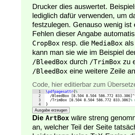
Drucker dies auswertet. Beispie
lediglich dafür verwenden, um 
festzulegen. Genauso wenig ist e
Fehlen dieser Angabe automati
resp. die
al
CropBox
MediaBox
kann man sie wie im Beispiel de
durch
zu e
/BleedBox
/TrimBox
eine weitere Zeile a
/BleedBox
Code, hier editierbar zum Übersetz
1
\pdfpagesattr
{
%
2
  /BleedBox 
[
8.504 8.504 586.772 833.386
]
^
3
  /TrimBox 
[
8.504 8.504 586.772 833.386
]
% 
4
}
Ausgabe erzeugen
Die
wäre streng genomme
ArtBox
an, welcher Teil der Seite tatsäch