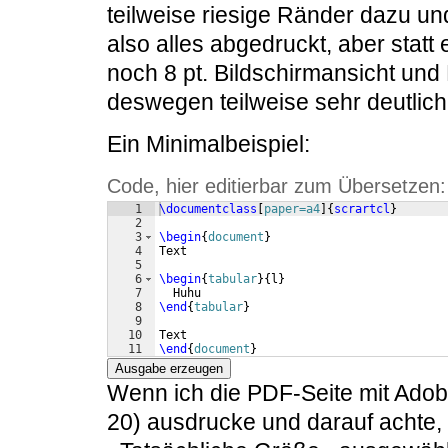
teilweise riesige Ränder dazu und 
also alles abgedruckt, aber statt e
noch 8 pt. Bildschirmansicht un
deswegen teilweise sehr deutlic
Ein Minimalbeispiel:
Code, hier editierbar zum Übersetzen:
1
\documentclass
[
paper=a4
]
{
scrartcl
}
2
3
\begin
{
document
}
4
Text
5
6
\begin
{
tabular
}
{
l
}
7
  Huhu
8
\end
{
tabular
}
9
10
Text
11
\end
{
document
}
Ausgabe erzeugen
Wenn ich die PDF-Seite mit Adob
20) ausdrucke und darauf achte,