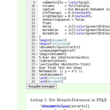
9
  commentstyle = 
\color
{
gray
}
,
10
  columns      = fullflexible,
11
  caption      = Ein Beispiel-Dokument in
12
  xleftmargin  = 0.3
\textwidth
,
13
  xrightmargin = 0.3
\textwidth
,
14
  showstringspaces = false,
15
  float,
16
  delim        = 
[
s
]
[
\color
{
green!50!blac
17
  moredelim    = 
[
s
]
[
\color
{
green!50!blac
18
  moredelim    = 
[
s
]
[
\color
{
green!50!blac
19
}
20
\begin
{
document
}
21
\begin
{
lstlisting
}
22
\documentclass{scrartcl}
23
\usepackage{hyperref}
24
\begin{document}
25
% Hier das Inhaltsverzeichnis
26
\tableofcontents
27
\section{Der Abschnitts-Titel}
28
Hier folgt Text mit etwas
29
Mathematik: \( y = x^2 \).
30
\end{document}
31
\end
{
lstlisting
}
32
\end
{
document
}
Ausgabe erzeugen