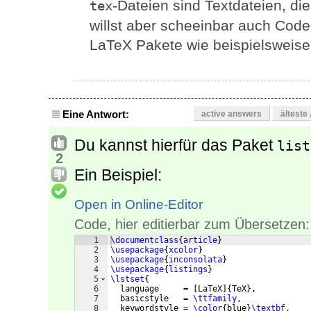
-Dateien sind Textdateien, d
tex
willst aber scheeinbar auch Code-
LaTeX Pakete wie beispielsweis
Eine Antwort:
active answers
älteste
Du kannst hierfür das Paket
list
2
Ein Beispiel:
Open in Online-Editor
Code, hier editierbar zum Übersetzen:
1
\documentclass
{
article
}
2
\usepackage
{
xcolor
}
3
\usepackage
{
inconsolata
}
4
\usepackage
{
listings
}
5
\lstset
{
6
  language     = 
[
LaTeX
]
{
TeX
}
,
7
  basicstyle   = 
\ttfamily
,
8
  keywordstyle = 
\color
{
blue
}
\textbf
,