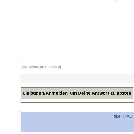
[Vorschau ausblenden]
über
|
FAQ